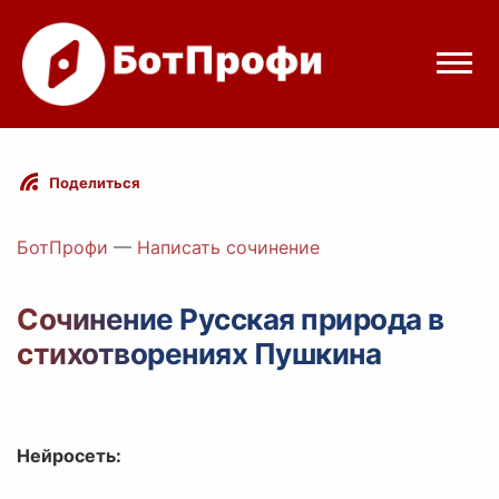
Режимы бота
Поделиться
Цены
БотПрофи
—
Написать сочинение
Вход
Сочинение Русская природа в
стихотворениях Пушкина
egram
Вход с Telegram
Нейросеть: