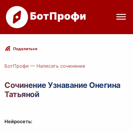
Режимы бота
Поделиться
Цены
БотПрофи
—
Написать сочинение
Вход
Сочинение Узнавание Онегина
Татьяной
egram
Вход с Telegram
Нейросеть: