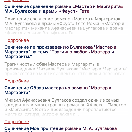
Сочинение сравнение романа «Мастер и Маргарита»
М.А. Булгакова и драмы «Фауст» Гете
Сочинение сравнение романа «Мастер и Маргарита»
М.А. Булгакова и драмы «Фауст» Гете Роман «Мастер и
Маргарита» Михаила Афанасьевича Булгакова и драма
«Фауст» Иоганна Вольфганга Ге
...
Сочинение по произведению Булгакова "Мастер и
Маргарита" на тему "Трагично любовь Мастера и
Маргариты."
Трагичность любви Мастера и Маргариты в
произведении Михаила Булгакова "Мастер и Маргарита"
проявляется во многих аспектах, оттенках и поворотах
этой глубокой истории. Прежде всег
...
Сочинение Образ мастера из романа "Мастер и
Маргарита"
Михаил Афанасьевич Булгаков создал один из самых
загадочных и многогранных романов XX века – "Мастер
и Маргарита". В этом произведении переплетаются
мистика, сатира, историческая д
...
Сочинение Мое прочтение романа М. А. Булгакова