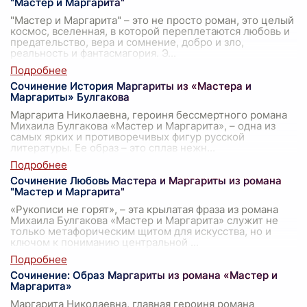
"Мастер и Маргарита"
"Мастер и Маргарита" – это не просто роман, это целый
космос, вселенная, в которой переплетаются любовь и
предательство, вера и сомнение, добро и зло,
реальность и фантасмагория. Э
...
Сочинение История Маргариты из «Мастера и
Маргариты» Булгакова
Маргарита Николаевна, героиня бессмертного романа
Михаила Булгакова «Мастер и Маргарита», – одна из
самых ярких и противоречивых фигур русской
литературы. Ее образ – это сплав нежн
...
Сочинение Любовь Мастера и Маргариты из романа
"Мастер и Маргарита"
«Рукописи не горят», – эта крылатая фраза из романа
Михаила Булгакова «Мастер и Маргарита» служит не
только метафорическим щитом для искусства, но и
ключом к пониманию центральной
...
Сочинение: Образ Маргариты из романа «Мастер и
Маргарита»
Маргарита Николаевна, главная героиня романа