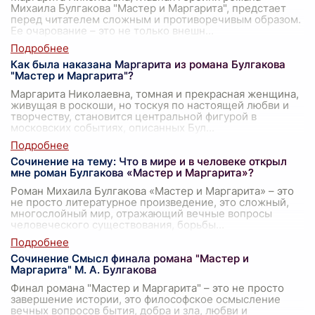
Михаила Булгакова "Мастер и Маргарита", предстает
перед читателем сложным и противоречивым образом.
Ее очарование – это не только внешн
...
Как была наказана Маргарита из романа Булгакова
"Мастер и Маргарита"?
Маргарита Николаевна, томная и прекрасная женщина,
живущая в роскоши, но тоскуя по настоящей любви и
творчеству, становится центральной фигурой в
московских событиях, описанных Бул
...
Сочинение на тему: Что в мире и в человеке открыл
мне роман Булгакова «Мастер и Маргарита»?
Роман Михаила Булгакова «Мастер и Маргарита» – это
не просто литературное произведение, это сложный,
многослойный мир, отражающий вечные вопросы
человеческого существования, борьбы
...
Сочинение Смысл финала романа "Мастер и
Маргарита" М. А. Булгакова
Финал романа "Мастер и Маргарита" – это не просто
завершение истории, это философское осмысление
вечных вопросов бытия, добра и зла, любви и