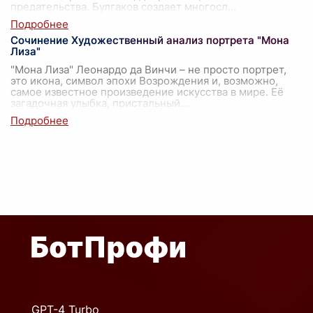
предательства. Булгаков создает многосл
...
Сочинение Художественный анализ портрета "Мона
Лиза"
"Мона Лиза" Леонардо да Винчи – не просто портрет,
это икона, символ эпохи Возрождения и, возможно,
самое известное произведение искусства в мире. Её
загадочная улыбка, пристальный
...
GPT-4 Turbo