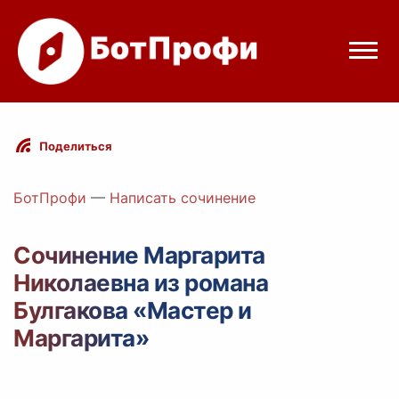
Режимы бота
Поделиться
Цены
БотПрофи
—
Написать сочинение
Вход
Сочинение Маргарита
Николаевна из романа
egram
Вход с Telegram
Булгакова «Мастер и
Маргарита»