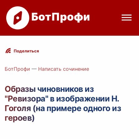
Режимы бота
Поделиться
Цены
БотПрофи
—
Написать сочинение
Вход
Образы чиновников из
"Ревизора" в изображении Н.
egram
Вход с Telegram
Гоголя (на примере одного из
героев)