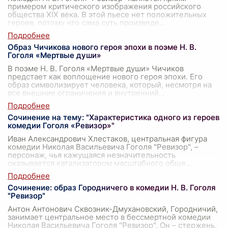
примером критического изображения российского
общества XIX века. В этой пьесе нет положительных
героев, потому что сама суть произведе
...
Образ Чичикова нового героя эпохи в поэме Н. В.
Гоголя «Мертвые души»
В поэме Н. В. Гоголя «Мертвые души» Чичиков
предстает как воплощение нового героя эпохи. Его
образ символизирует человека, который, несмотря на
все внешние ограничения и внутренний
...
Сочинение на тему: "Характеристика одного из героев
комедии Гоголя «Ревизор»"
Иван Александрович Хлестаков, центральная фигура
комедии Николая Васильевича Гоголя "Ревизор", –
персонаж, чья кажущаяся незначительность
оказывается катализатором масштабного обще
...
Сочинение: образ Городничего в комедии Н. В. Гоголя
"Ревизор"
Антон Антонович Сквозник-Дмухановский, Городничий,
занимает центральное место в бессмертной комедии
Николая Васильевича Гоголя "Ревизор". Он – стержень,