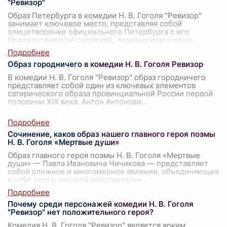
"Ревизор"
Образ Петербурга в комедии Н. В. Гоголя "Ревизор"
занимает ключевое место, представляя собой
олицетворение официального Петербурга с его
бюрократической системой, лицемерием и корр
...
Образ городничего в комедии Н. В. Гоголя Ревизор
В комедии Н. В. Гоголя "Ревизор" образ городничего
представляет собой один из ключевых элементов
сатирического образа провинциальной России первой
половины XIX века. Антон Антонови
...
Сочинение, каков образ нашего главного героя поэмы
Н. В. Гоголя «Мертвые души»
Образ главного героя поэмы Н. В. Гоголя «Мертвые
души» — Павла Ивановича Чичикова — представляет
собой сложное и многомерное явление, объединяющее
в себе черты русской действительн
...
Почему среди персонажей комедии Н. В. Гоголя
"Ревизор" нет положительного героя?
Комедия Н. В. Гоголя "Ревизор" является ярким