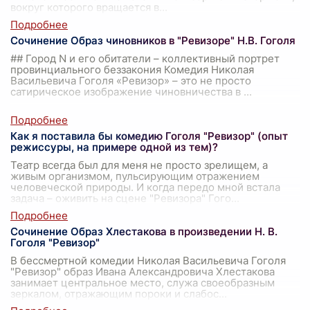
вокруг которого вращается в
...
Сочинение Образ чиновников в "Ревизоре" Н.В. Гоголя
## Город N и его обитатели – коллективный портрет
провинциального беззакония Комедия Николая
Васильевича Гоголя «Ревизор» – это не просто
сатирическое изображение чиновничества в
...
Как я поставила бы комедию Гоголя "Ревизор" (опыт
режиссуры, на примере одной из тем)?
Театр всегда был для меня не просто зрелищем, а
живым организмом, пульсирующим отражением
человеческой природы. И когда передо мной встала
задача – оживить на сцене "Ревизора" Гого
...
Сочинение Образ Хлестакова в произведении Н. В.
Гоголя "Ревизор"
В бессмертной комедии Николая Васильевича Гоголя
"Ревизор" образ Ивана Александровича Хлестакова
занимает центральное место, служа своеобразным
зеркалом, отражающим пороки и слабос
...