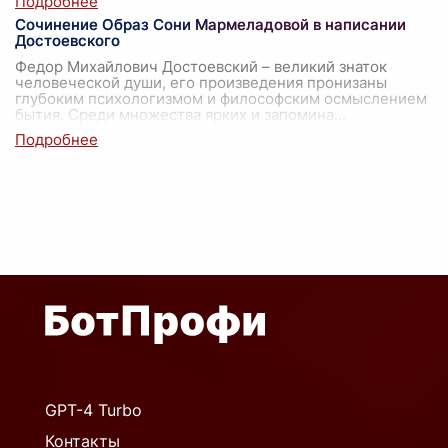
Сочинение Образ Сони Мармеладовой в написании
Достоевского
Федор Михайлович Достоевский – великий знаток
человеческой души, его произведения пронизаны
глубоким психологизмом и философским осмыслением
бытия. Среди множества ярких и запомина
...
GPT-4 Turbo
Контакты