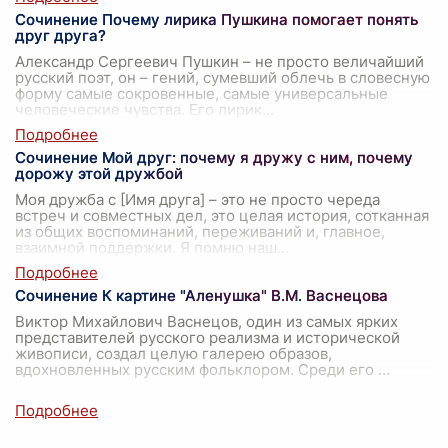
Сочинение Почему лирика Пушкина помогает понять
друг друга?
Александр Сергеевич Пушкин – не просто величайший
русский поэт, он – гений, сумевший облечь в словесную
форму самые сокровенные, самые универсальные
человеческие чувства. Его лирик
...
Сочинение Мой друг: почему я дружу с ним, почему
дорожу этой дружбой
Моя дружба с [Имя друга] – это не просто череда
встреч и совместных дел, это целая история, сотканная
из общих воспоминаний, переживаний и, главное,
взаимной поддержки. Я помню наш
...
Сочинение К картине "Аленушка" В.М. Васнецова
Виктор Михайлович Васнецов, один из самых ярких
представителей русского реализма и исторической
живописи, создал целую галерею образов,
вдохновленных русским фольклором. Среди его
...