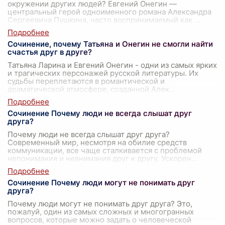
окружении других людей? Евгений Онегин —
центральный герой одноименного романа Александра
Сергеевича Пушкина, часто воспринимаемый как
...
Сочинение, почему Татьяна и Онегин не смогли найти
счастья друг в друге?
Татьяна Ларина и Евгений Онегин - одни из самых ярких
и трагических персонажей русской литературы. Их
судьбы переплетаются в романтической и
драматической атмосфере, созданной Алек
...
Сочинение Почему люди не всегда слышат друг
друга?
Почему люди не всегда слышат друг друга?
Современный мир, несмотря на обилие средств
коммуникации, все чаще сталкивается с проблемой
непонимания и невнимания друг к другу. Ускорен
...
Сочинение Почему люди могут не понимать друг
друга?
Почему люди могут не понимать друг друга? Это,
пожалуй, один из самых сложных и многогранных
вопросов, которые можно задать о человеческой