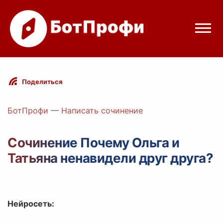
Режимы бота
Поделиться
Цены
БотПрофи
—
Написать сочинение
Вход
Сочинение Почему Ольга и
Татьяна ненавидели друг друга?
egram
Вход с Telegram
Нейросеть: