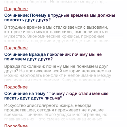
природе и обществе. Непонимание между люд
...
Сочинение: Почему в трудные времена мы должны
помогать друг другу?
В трудные времена мы сталкиваемся с вызовами,
которые испытывают наши силы, выносливость и
мужество. Экономические кризисы, природные
катастрофы, пандемии и другие бедствия не щадя
...
Сочинение Вражда поколений: почему мы не
понимаем друг друга?
Вражда поколений: почему мы не понимаем друг
друга? На протяжении всей истории человечества
можно наблюдать конфликт и непонимание между
различными поколениями. Каждое поколение п
...
Сочинение на тему "Почему люди стали меньше
писать друг другу письма"
Искусство эпистолярного жанра, некогда
процветавшее, сегодня переживает не лучшие
времена. Причины этого упадка многогранны, но
главная из них – это смена коммуникационных
парадигм
...