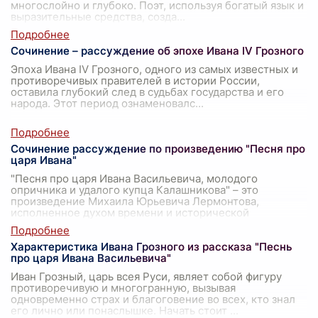
многослойно и глубоко. Поэт, используя богатый язык и
выразительные средства, созда
...
Сочинение – рассуждение об эпохе Ивана IV Грозного
Эпоха Ивана IV Грозного, одного из самых известных и
противоречивых правителей в истории России,
оставила глубокий след в судьбах государства и его
народа. Этот период ознаменовалс
...
Сочинение рассуждение по произведению "Песня про
царя Ивана"
"Песня про царя Ивана Васильевича, молодого
опричника и удалого купца Калашникова" – это
произведение Михаила Юрьевича Лермонтова,
исполненное духом времени и исторической
достовер
...
Характеристика Ивана Грозного из рассказа "Песнь
про царя Ивана Васильевича"
Иван Грозный, царь всея Руси, являет собой фигуру
противоречивую и многогранную, вызывая
одновременно страх и благоговение во всех, кто знал
его лично или понаслышке. Начать стоит
...