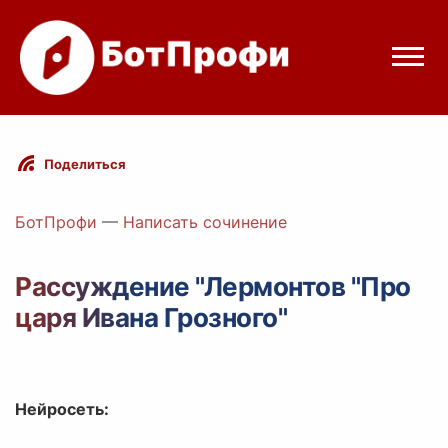
Режимы бота
Поделиться
Цены
БотПрофи
—
Написать сочинение
Вход
Рассуждение "Лермонтов "Про
царя Ивана Грозного"
egram
Вход с Telegram
Нейросеть: