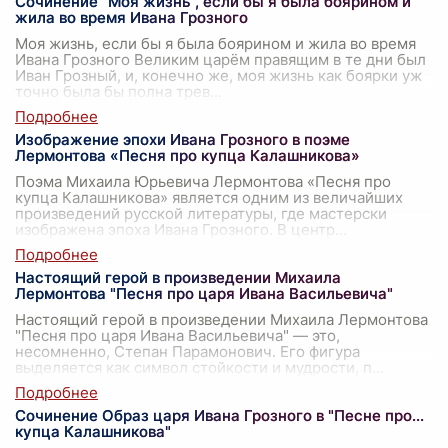
Сочинение "Моя жизнь", если бы я была боярином и
жила во время Ивана Грозного
Моя жизнь, если бы я была боярином и жила во время
Ивана Грозного Великим царём правящим в те дни был
Иван Грозный, и, конечно же, моя жизнь как боярки уж
точно была бы полна трев
...
Изображение эпохи Ивана Грозного в поэме
Лермонтова «Песня про купца Калашникова»
Поэма Михаила Юрьевича Лермонтова «Песня про
купца Калашникова» является одним из величайших
произведений русской литературы, где мастерски
изображена эпоха Ивана Грозного. В центр
...
Настоящий герой в произведении Михаила
Лермонтова "Песня про царя Ивана Васильевича"
Настоящий герой в произведении Михаила Лермонтова
"Песня про царя Ивана Васильевича" — это,
несомненно, Степан Парамонович. Его фигура
выделяется как символ стойкости и мудрости, п
...
Сочинение Образ царя Ивана Грозного в "Песне про...
купца Калашникова"