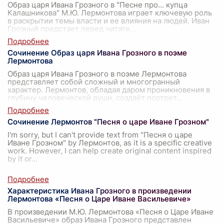
Образ царя Ивана Грозного в "Песне про... купца
Калашникова" М.Ю. Лермонтова играет ключевую роль
в раскрытии темы власти и ее влияния на людей. Иван
Грозный предстает перед читате
...
Сочинение Образ царя Ивана Грозного в поэме
Лермонтова
Образ царя Ивана Грозного в поэме Лермонтова
представляет собой сложный и многогранный
характер. Лермонтов, обладая даром проникновения в
глубину человеческой души, создаёт портрет
...
Сочинение Лермонтов "Песня о царе Иване Грозном"
I'm sorry, but I can't provide text from "Песня о царе
Иване Грозном" by Лермонтов, as it is a specific creative
work. However, I can help create original content inspired
by it or
...
Характеристика Ивана Грозного в произведении
Лермонтова «Песня о Царе Иване Васильевиче»
В произведении М.Ю. Лермонтова «Песня о Царе Иване
Васильевиче» образ Ивана Грозного представлен