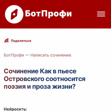
Режимы бота
Поделиться
Цены
БотПрофи
—
Написать сочинение
Вход
Сочинение Как в пьесе
Островского соотносится
egram
Вход с Telegram
поэзия и проза жизни?
Нейросеть: