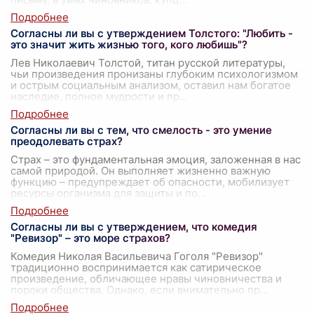
Согласны ли вы с утверждением Толстого: "Любить -
это значит жить жизнью того, кого любишь"?
Лев Николаевич Толстой, титан русской литературы,
чьи произведения пронизаны глубоким психологизмом
и острым социальным анализом, оставил нам богатое
наследие, полное мудрости и пр
...
Согласны ли вы с тем, что смелость - это умение
преодолевать страх?
Страх – это фундаментальная эмоция, заложенная в нас
самой природой. Он выполняет жизненно важную
функцию – предупреждает об опасности, мобилизует
ресурсы организма для защиты и по
...
Согласны ли вы с утверждением, что комедия
"Ревизор" – это море страхов?
Комедия Николая Васильевича Гоголя "Ревизор"
традиционно воспринимается как сатирическое
произведение, обличающее нравы чиновничества и
пороки общества. Однако, если внимательно пр
...