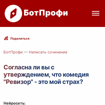
Режимы бота
Поделиться
Цены
БотПрофи
—
Написать сочинение
Вход
Согласна ли вы с
утверждением, что комедия
gram
Вход с Telegram
"Ревизор" - это мой страх?
Нейросеть: