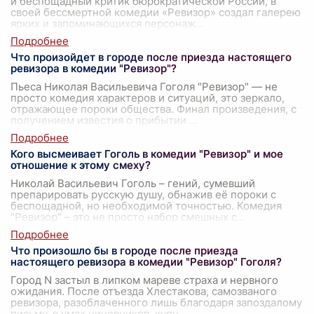
и беспощадный критик бюрократической России, в
своей бессмертной комедии «Ревизор» создал галерею
ярких и запоминающихся персонаж
...
Что произойдет в городе после приезда настоящего
ревизора в комедии "Ревизор"?
Пьеса Николая Васильевича Гоголя "Ревизор" — не
просто комедия характеров и ситуаций, это зеркало,
отражающее пороки общества. Финал произведения, с
получением известия о прибытии
...
Кого высмеивает Гоголь в комедии "Ревизор" и мое
отношение к этому смеху?
Николай Васильевич Гоголь – гений, сумевший
препарировать русскую душу, обнажив её пороки с
беспощадной, но необходимой точностью. Комедия
"Ревизор" – это не просто набор смешных с
...
Что произошло бы в городе после приезда
настоящего ревизора в комедии "Ревизор" Гоголя?
Город N застыл в липком мареве страха и нервного
ожидания. После отъезда Хлестакова, самозваного
ревизора, разоблаченного лишь благодаря запоздалому
письму, в умах чиновников, купц
...