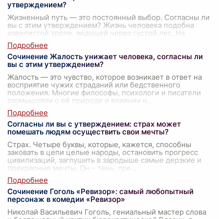
утверждением?
Жизненный путь — это постоянный выбор. Согласны ли
вы с этим утверждением? Жизнь человека подобна
извилистой тропе, ведущей через густой лес. На
каждом шагу перед нами встают раз
...
Сочинение Жалость унижает человека, согласны ли
вы с этим утверждением?
Жалость — это чувство, которое возникает в ответ на
восприятие чужих страданий или бедственного
положения. Многие философы, психологи и писатели
размышляли о её природе и влиянии н
...
Согласны ли вы с утверждением: страх может
помешать людям осуществить свои мечты?
Страх. Четыре буквы, которые, кажется, способны
заковать в цепи целые народы, остановить прогресс
цивилизаций, заглушить в зародыше самые дерзкие и
прекрасные мечты. Он – тень, пре
...
Сочинение Гоголь «Ревизор»: самый любопытный
персонаж в комедии «Ревизор»
Николай Васильевич Гоголь, гениальный мастер слова