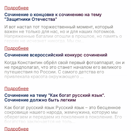
Сочинение о концовке к сочинению на тему
"Защитники Отечества"
И вот настал тот торжественный момент, который
важен не только для нас, но и для наших потомков.
Напряженные баталии отошли в прошлое, но память о
героях не исчезнет никогда. Мы см
...
Сочинение всероссийский конкурс сочинений
Когда Константин обрёл свой первый фотоаппарат, он и
не предполагал, что это станет началом его великого
путешествия по России. С самого детства его
привлекала красота окружающего
...
Сочинение на тему "Как богат русский язык".
Сочинение должно быть легким
Как богат русский язык Русский язык – это бесценное
сокровище нашего народа, жемчужина, которую мы
оберегаем и передаем из поколения в поколение. Его
богатство заключается не толь
...