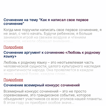
Сочинение на тему "Как я написал свое первое
сочинение"
Когда мне поручили написать свое первое сочинение, я
не знал, с чего начать. Будучи ребенком, я больше
занимался игрой на свежем воздухе и чтением
комиксов, нежели обращал внимание
...
Сочинение аргумент к сочинению «Любовь к родному
языку»
Любовь к родному языку – это неотъемлемая часть
человеческой сущности, целого культурного наследия
и идентичности народа. Она проявляется в каждом
звуке, каждой букве, каждом слове
...
Сочинение всемирный конкурс сочинений
Всемирный конкурс сочинений – это не просто
соревнование, это грандиозное событие, которое
объединяет участников со всех уголков нашей планеты.
В этом году он приобрел особое значе
...