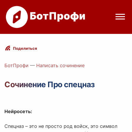
Режимы бота
Поделиться
Цены
БотПрофи
—
Написать сочинение
Вход
Сочинение Про спецназ
egram
Вход с Telegram
Нейросеть:
Спецназ – это не просто род войск, это символ