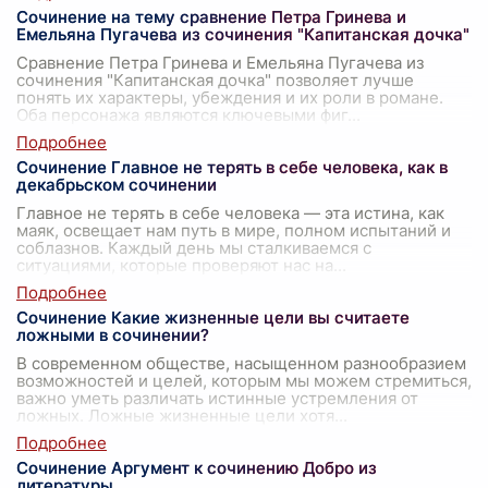
Сочинение на тему сравнение Петра Гринева и
Емельяна Пугачева из сочинения "Капитанская дочка"
Сравнение Петра Гринева и Емельяна Пугачева из
сочинения "Капитанская дочка" позволяет лучше
понять их характеры, убеждения и их роли в романе.
Оба персонажа являются ключевыми фиг
...
Сочинение Главное не терять в себе человека, как в
декабрьском сочинении
Главное не терять в себе человека — эта истина, как
маяк, освещает нам путь в мире, полном испытаний и
соблазнов. Каждый день мы сталкиваемся с
ситуациями, которые проверяют нас на
...
Сочинение Какие жизненные цели вы считаете
ложными в сочинении?
В современном обществе, насыщенном разнообразием
возможностей и целей, которым мы можем стремиться,
важно уметь различать истинные устремления от
ложных. Ложные жизненные цели хотя
...
Сочинение Аргумент к сочинению Добро из
литературы