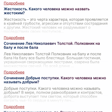
Жестокость. Какого человека можно назвать
жестоким?
Жестокость – это черта характера, которая проявляется
в крайней грубости, агрессии и отсутствии сострадания
к другим. Жестокий человек не раздумывает о
последствиях своих поступков
...
Сочинение Лев Николаевич Толстой. Полковник на
балу и после бала
Лев Николаевич Толстой Полковник на балу и после
бала На балу все было блестяще. Большая гостиная,
украшенная сверкающими люстрами, озарена была
множеством свечей. По всей длине
...
Сочинение Добрые поступки. Какого человека можно
называть добрым?
Добрые поступки. Какого человека можно называть
добрым? В мире, полном разнообразия и контрастов,
доброта выступает тем светом, который способен
согреть чье-то сердце в минуту печ
...