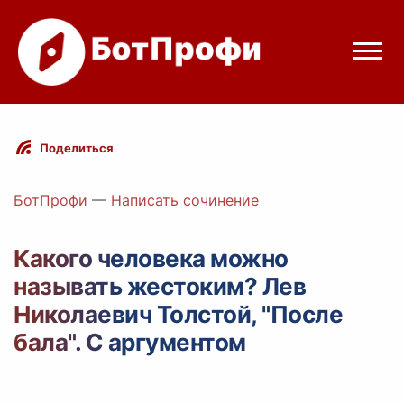
Режимы бота
Поделиться
Цены
БотПрофи
—
Написать сочинение
Вход
Какого человека можно
называть жестоким? Лев
egram
Вход с Telegram
Николаевич Толстой, "После
бала". С аргументом