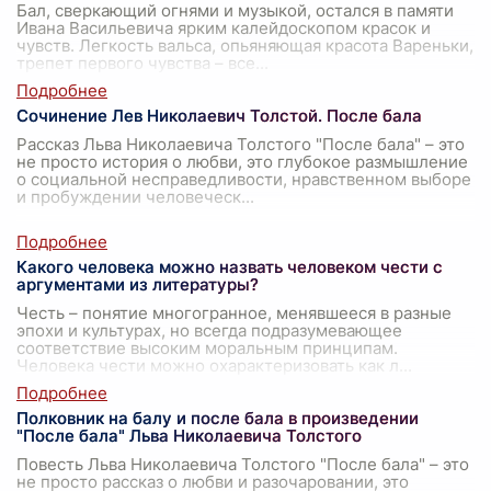
Бал, сверкающий огнями и музыкой, остался в памяти
Ивана Васильевича ярким калейдоскопом красок и
чувств. Легкость вальса, опьяняющая красота Вареньки,
трепет первого чувства – все
...
Сочинение Лев Николаевич Толстой. После бала
Рассказ Льва Николаевича Толстого "После бала" – это
не просто история о любви, это глубокое размышление
о социальной несправедливости, нравственном выборе
и пробуждении человеческ
...
Какого человека можно назвать человеком чести с
аргументами из литературы?
Честь – понятие многогранное, менявшееся в разные
эпохи и культурах, но всегда подразумевающее
соответствие высоким моральным принципам.
Человека чести можно охарактеризовать как л
...
Полковник на балу и после бала в произведении
"После бала" Льва Николаевича Толстого
Повесть Льва Николаевича Толстого "После бала" – это
не просто рассказ о любви и разочаровании, это