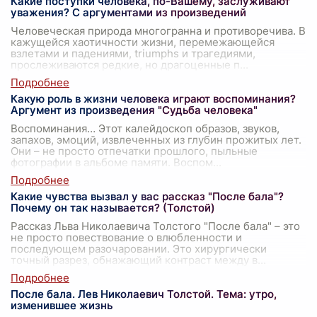
Какие поступки человека, по-Вашему, заслуживают
уважения? С аргументами из произведений
Человеческая природа многогранна и противоречива. В
кажущейся хаотичности жизни, перемежающейся
взлетами и падениями, triumphs и трагедиями,
прослеживаются редкие, но драгоценные п
...
Какую роль в жизни человека играют воспоминания?
Аргумент из произведения "Судьба человека"
Воспоминания… Этот калейдоскоп образов, звуков,
запахов, эмоций, извлеченных из глубин прожитых лет.
Они – не просто отпечатки прошлого, пыльные
фотографии в альбоме памяти. Воспом
...
Какие чувства вызвал у вас рассказ "После бала"?
Почему он так называется? (Толстой)
Рассказ Льва Николаевича Толстого "После бала" – это
не просто повествование о влюбленности и
последующем разочаровании. Это хирургически
точный разрез, обнажающий контраст между в
...
После бала. Лев Николаевич Толстой. Тема: утро,
изменившее жизнь