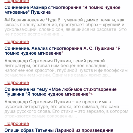
Сочинение Размер стихотворения "Я помню чудное
мгновенье" Пушкина
## Возникновение Чуда В туманной дымке памяти, как
сквозь пелену забвения, проступает образ – хрупкий и
ускользающий, словно сон, явившийся на рассвете. Это
не просто воспоминание
...
Сочинение. Анализ стихотворения А. С. Пушкина "Я
помню чудное мгновение"
Александр Сергеевич Пушкин, гений русской
литературы, оставил нам бесценное наследие,
наполненное красотой, глубиной чувств и философским
осмыслением жизни. Одним из самых ярких др
...
Сочинение на тему «Мое любимое стихотворение
Пушкина "Я помню чудное мгновение"»
Александр Сергеевич Пушкин – не просто имя в
русской литературе, это эпоха, это символ, это сама
душа русского слова. Его стихи – это зеркало, в котором
отражаются самые сокровенны
...
Опиши образ Татьяны Лариной из произведения