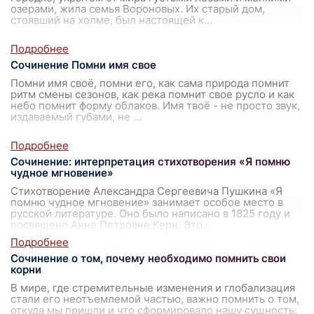
озерами, жила семья Вороновых. Их старый дом,
стоявший на холме, был настоящей к
...
Сочинение Помни имя свое
Помни имя своё, помни его, как сама природа помнит
ритм смены сезонов, как река помнит свое русло и как
небо помнит форму облаков. Имя твоё - не просто звук,
издаваемый губами, не
...
Сочинение: интерпретация стихотворения «Я помню
чудное мгновение»
Стихотворение Александра Сергеевича Пушкина «Я
помню чудное мгновение» занимает особое место в
русской литературе. Оно было написано в 1825 году и
посвящено Анне Петровне Керн. Это
...
Сочинение о том, почему необходимо помнить свои
корни
В мире, где стремительные изменения и глобализация
стали его неотъемлемой частью, важно помнить о том,
откуда мы пришли и что сформировало нашу сущность.