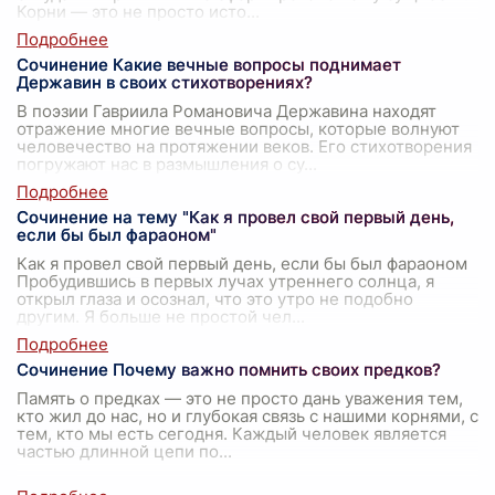
Корни — это не просто исто
...
Сочинение Какие вечные вопросы поднимает
Державин в своих стихотворениях?
В поэзии Гавриила Романовича Державина находят
отражение многие вечные вопросы, которые волнуют
человечество на протяжении веков. Его стихотворения
погружают нас в размышления о су
...
Сочинение на тему "Как я провел свой первый день,
если бы был фараоном"
Как я провел свой первый день, если бы был фараоном
Пробудившись в первых лучах утреннего солнца, я
открыл глаза и осознал, что это утро не подобно
другим. Я больше не простой чел
...
Сочинение Почему важно помнить своих предков?
Память о предках — это не просто дань уважения тем,
кто жил до нас, но и глубокая связь с нашими корнями, с
тем, кто мы есть сегодня. Каждый человек является
частью длинной цепи по
...