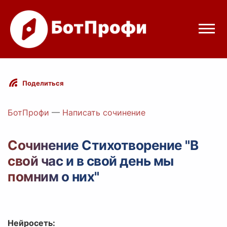
Режимы бота
Поделиться
Цены
БотПрофи
—
Написать сочинение
Вход
Сочинение Стихотворение "В
свой час и в свой день мы
egram
Вход с Telegram
помним о них"
Нейросеть: