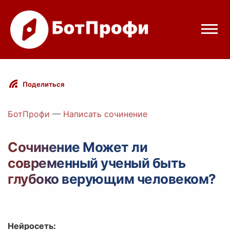
Режимы бота
Поделиться
Цены
БотПрофи
—
Написать сочинение
Вход
Сочинение Может ли
современный ученый быть
egram
Вход с Telegram
глубоко верующим человеком?
Нейросеть: