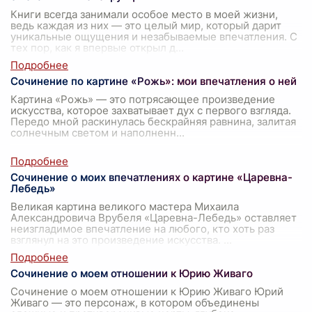
Книги всегда занимали особое место в моей жизни,
ведь каждая из них — это целый мир, который дарит
уникальные ощущения и незабываемые впечатления. С
тех пор, как я впервые открыл д
...
Сочинение по картине «Рожь»: мои впечатления о ней
Картина «Рожь» — это потрясающее произведение
искусства, которое захватывает дух с первого взгляда.
Передо мной раскинулась бескрайняя равнина, залитая
солнечным светом и наполненн
...
Сочинение о моих впечатлениях о картине «Царевна-
Лебедь»
Великая картина великого мастера Михаила
Александровича Врубеля «Царевна-Лебедь» оставляет
неизгладимое впечатление на любого, кто хоть раз
взглянул на это произведение искусства.
...
Сочинение о моем отношении к Юрию Живаго
Сочинение о моем отношении к Юрию Живаго Юрий
Живаго — это персонаж, в котором объединены