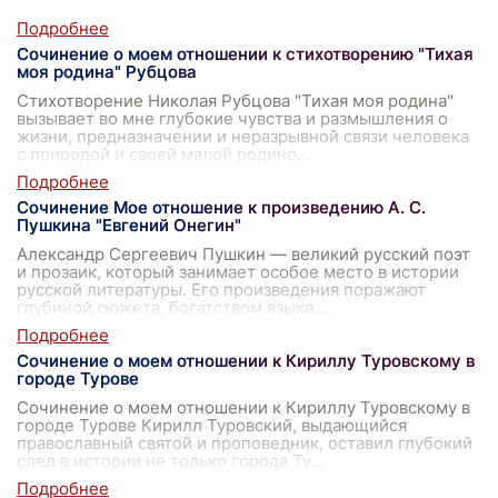
Сочинение о моем отношении к стихотворению "Тихая
моя родина" Рубцова
Стихотворение Николая Рубцова "Тихая моя родина"
вызывает во мне глубокие чувства и размышления о
жизни, предназначении и неразрывной связи человека
с природой и своей малой родино
...
Сочинение Мое отношение к произведению А. С.
Пушкина "Евгений Онегин"
Александр Сергеевич Пушкин — великий русский поэт
и прозаик, который занимает особое место в истории
русской литературы. Его произведения поражают
глубиной сюжета, богатством языка
...
Сочинение о моем отношении к Кириллу Туровскому в
городе Турове
Сочинение о моем отношении к Кириллу Туровскому в
городе Турове Кирилл Туровский, выдающийся
православный святой и проповедник, оставил глубокий
след в истории не только города Ту
...