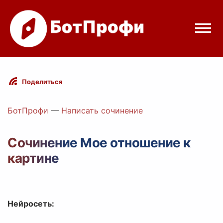
Режимы бота
Поделиться
Цены
БотПрофи
—
Написать сочинение
Вход
Сочинение Мое отношение к
картине
egram
Вход с Telegram
Нейросеть: