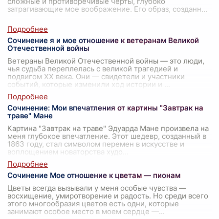
сложные и противоречивые черты, глубоко
затрагивающие мое воображение. Его образ, созданн
...
Сочинение я и мое отношение к ветеранам Великой
Отечественной войны
Ветераны Великой Отечественной войны — это люди,
чья судьба переплелась с великой трагедией и
подвигом XX века. Они — свидетели и участники
событий, которые изменили ход истории и
...
Сочинение: Мои впечатления от картины "Завтрак на
траве" Мане
Картина "Завтрак на траве" Эдуарда Мане произвела на
меня глубокое впечатление. Этот шедевр, созданный в
1863 году, стал символом перемен в искусстве и
воплощением новаторства худо
...
Сочинение Мое отношение к цветам — пионам
Цветы всегда вызывали у меня особые чувства —
восхищение, умиротворение и радость. Но среди всего
этого многообразия цветов есть одни, которые
занимают особое место в моем сердце —
...