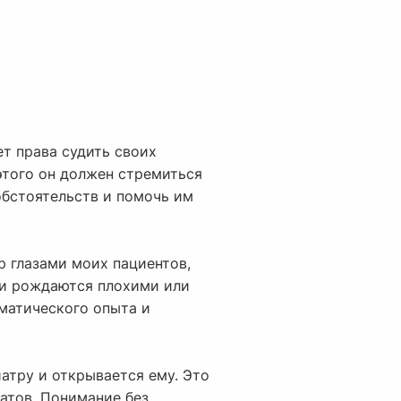
т права судить своих
этого он должен стремиться
обстоятельств и помочь им
р глазами моих пациентов,
юди рождаются плохими или
вматического опыта и
иатру и открывается ему. Это
атов. Понимание без