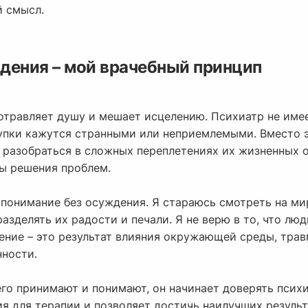
й смысл.
дения – мой врачебный принцип
отравляет душу и мешает исцелению. Психиатр не имее
тупки кажутся странными или неприемлемыми. Вместо 
, разобраться в сложных переплетениях их жизненных 
ы решения проблем.
 понимание без осуждения. Я стараюсь смотреть на ми
 разделять их радости и печали. Я не верю в то, что л
дение – это результат влияния окружающей среды, тра
ности.
 его принимают и понимают, он начинает доверять псих
я для терапии и позволяет достичь наилучших результ