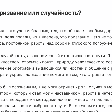
призвание или случайность?
ия – это удел избранных, тех, кто обладает особым д
ь доля правды, но я уверена, что призвание – это не 
ра, постоянной работы над собой и глубокого погруже
 случайность, а закономерный итог жизненного пути. Я
скусством, стремясь понять природу человеческого со
учение биографий выдающихся личностей и общение с 
а и укрепляло желание помогать тем, кто страдает от
р был осознанным, я не могу отрицать роль случая в 
тром, который стал моим наставником, работа в инт
во с передовыми методами лечения – все это повлияло
в правильности выбранного пути. В конечном итоге, пр