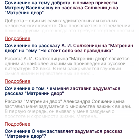
Сочинение на тему доброта, в пример привести
Матрену Васильевну из рассказа Солженицына
"Матрёнин двор"
Доброта – один из самых удивительных и важных
человеческих качеств. Она проявляется в стремлении
помочь другим, даже когда это требует жертвенности и
самоотдачи. Доброта способна п
...
Сочинение по рассказу А. И. Солженицына "Матренин
двор" на тему "Не стоит село без праведника"
Рассказ А. И. Солженицына "Матренин двор" является
одним из наиболее значимых произведений русской
литературы XX века. В нем раскрывается глубокий
смысл жизни и нравственных ценнос
...
Сочинение о том, чем меня заставил задуматься
рассказ "Матренин двор"
Рассказ "Матренин двор" Александра Солженицына
заставил меня задуматься о множестве важных вещей.
В первую очередь, он вызвал у меня раздумья о
простоте и скромности жизни. Матрена
...
Сочинение О чем заставляет задуматься рассказ
"Матренин двор"?