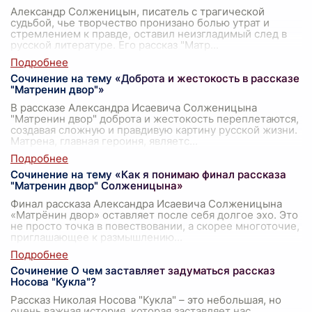
Александр Солженицын, писатель с трагической
судьбой, чье творчество пронизано болью утрат и
стремлением к правде, оставил неизгладимый след в
русской литературе. Его рассказ "Матр
...
Сочинение на тему «Доброта и жестокость в рассказе
"Матренин двор"»
В рассказе Александра Исаевича Солженицына
"Матренин двор" доброта и жестокость переплетаются,
создавая сложную и правдивую картину русской жизни.
Матрена, главная героиня, являетс
...
Сочинение на тему «Как я понимаю финал рассказа
"Матренин двор" Солженицына»
Финал рассказа Александра Исаевича Солженицына
«Матрёнин двор» оставляет после себя долгое эхо. Это
не просто точка в повествовании, а скорее многоточие,
приглашающее к размышлению
...
Сочинение О чем заставляет задуматься рассказ
Носова "Кукла"?
Рассказ Николая Носова "Кукла" – это небольшая, но
очень важная история, которая заставляет нас,