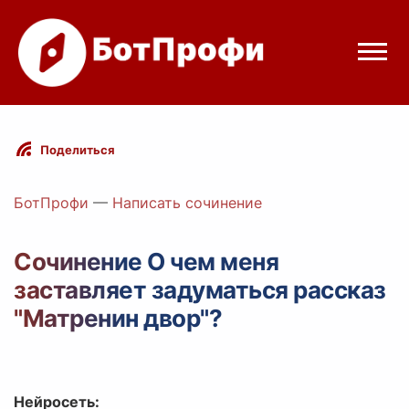
Режимы бота
Поделиться
Цены
БотПрофи
—
Написать сочинение
Вход
Сочинение О чем меня
заставляет задуматься рассказ
Telegram
Вход с Telegram
"Матренин двор"?
Нейросеть: