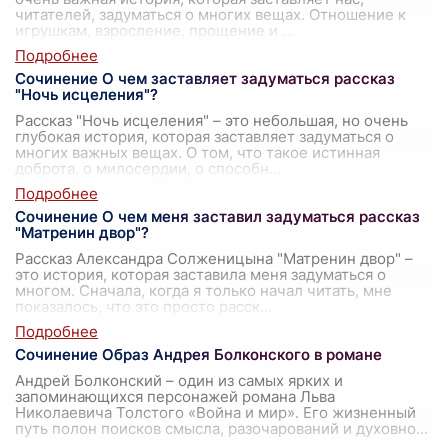
читателей, задуматься о многих вещах. Отношение к
игрушкам, взросление, прощение и
...
Сочинение О чем заставляет задуматься рассказ
"Ночь исцеления"?
Рассказ "Ночь исцеления" – это небольшая, но очень
глубокая история, которая заставляет задуматься о
многих важных вещах. О том, что такое истинная
доброта, о милосердии, о способн
...
Сочинение О чем меня заставил задуматься рассказ
"Матренин двор"?
Рассказ Александра Солженицына "Матренин двор" –
это история, которая заставила меня задуматься о
многом. Сначала, когда я только начал читать, мне
показалось, что это просто расск
...
Сочинение Образ Андрея Болконского в романе
Андрей Болконский – один из самых ярких и
запоминающихся персонажей романа Льва
Николаевича Толстого «Война и мир». Его жизненный
путь полон поисков смысла, разочарований и духовно
...