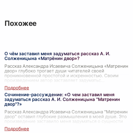
Похожее
О чём заставил меня задуматься рассказ А. И.
Солженицына «Матрёнин двор»?
Рассказ Александра Исаевича Солженицына «Матренин
двор» глубоко трогает души читателей своей
проникновенной простотой и искренностью. Своим
произведением автор заставляет задуматьс
...
Сочинение-рассуждение: «О чем заставил меня
задуматься рассказ А. И. Солженицына "Матренин
двор"?»
Рассказ Александра Исаевича Солженицына "Матренин
двор" оставил глубокие размышления в моей душе. Это
произведение заставило меня задуматься о сущности
человеческой доброты, самопо
...