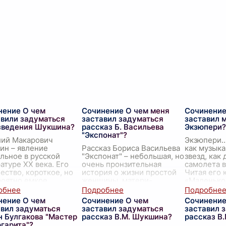
нение О чем
Сочинение О чем меня
Сочинение
авили задуматься
заставил задуматься
заставил 
зведения Шукшина?
рассказ Б. Васильева
Экзюпери?
"Экспонат"?
лий Макарович
Экзюпери…
ин – явление
Рассказ Бориса Васильева
как музыка
льное в русской
"Экспонат" – небольшая, но
звезд, как 
атуре XX века. Его
очень пронзительная
самолета в
ество, короткое, но
история о жизни простой
Читая его 
оятно емкое,
женщины, матери-
«Маленьког
ило глубокий след в
одиночки, и ее сына,
каждый раз
ах читателей.
который вырос без отца.
что-то ме
нение О чем
Сочинение О чем
Сочинение
ин говори
...
Прочитав этот рассказ,
...
авил задуматься
заставил задуматься
заставил 
н Булгакова "Мастер
рассказ В.М. Шукшина?
рассказ В
гарита"?