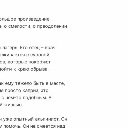
большое произведение,
е, о смелости, о преодолении
лагерь. Его отец – врач,
талкивается с суровой
тов, которые покоряют
дойти к краю обрыва.
ак ему тяжело быть в месте,
е просто каприз, это
 с чем-то подобным. У
й жизнью.
он уже опытный альпинист. Он
му помочь. Он не смеется над