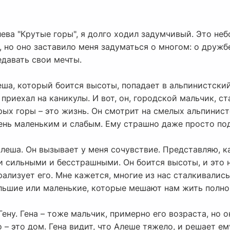
ева "Крутые горы", я долго ходил задумчивый. Это не
, но оно заставило меня задуматься о многом: о дружб
едавать свои мечты.
ша, который боится высоты, попадает в альпинистский 
 приехал на каникулы. И вот, он, городской мальчик, с
рых горы – это жизнь. Он смотрит на смелых альпинис
чень маленьким и слабым. Ему страшно даже просто по
Алеша. Он вызывает у меня сочувствие. Представляю, к
и сильными и бесстрашными. Он боится высоты, и это н
ализует его. Мне кажется, многие из нас сталкивались
ольшие или маленькие, которые мешают нам жить полно
Гену. Гена – тоже мальчик, примерно его возраста, но 
о – это дом. Гена видит, что Алеше тяжело, и решает е