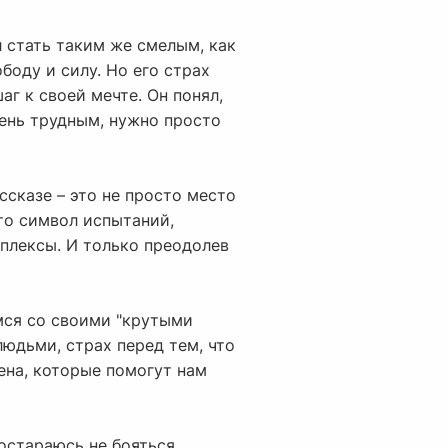
л стать таким же смелым, как
боду и силу. Но его страх
аг к своей мечте. Он понял,
чень трудным, нужно просто
ссказе – это не просто место
то символ испытаний,
мплексы. И только преодолев
емся со своими "крутыми
юдьми, страх перед тем, что
Гена, которые помогут нам
постараюсь не бояться