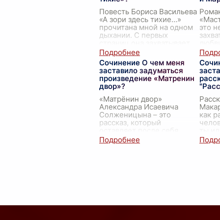
Повесть Бориса Васильева
Роман
«А зори здесь тихие…»
«Маст
прочитана мной на одном
это н
дыхании. С первых
захва
страниц она захватывает
любви
своей простотой и в то же
глубо
время трагичностью. Это
котор
Сочинение О чем меня
Сочи
произведение о во
...
задум
заставило задуматься
заст
важн
произведение «Матренин
расс
двор»?
"Расс
«Матрёнин двор»
Расск
Александра Исаевича
Макар
Солженицына – это
как р
рассказ, который
челов
оставляет после себя
ты ил
долгое эхо в душе.
жизнь
Прочитав его, я долго
про и
думал о многих важных
про и
вещах: о доброте, о насто
...