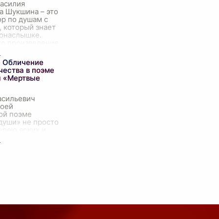
Василия
а Шукшина – это
ор по душам с
 который знает
понаслышке.
го произведения
шь, что он
амых простых
...
 Обличение
чества в поэме
я «Мертвые
асильевич
воей
ой поэме
души» не просто
ерею ярких и
щихся образов
. Он представил
лубокий и
ный
...