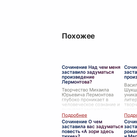
Похожее
Сочинение Над чем меня
Сочи
заставило задуматься
заст
произведение
прои
Лермонтова?
Васи
Творчество Михаила
Шукш
Юрьевича Лермонтова
уника
глубоко проникает в
литер
человеческое сознание и
творч
вызывает множество
невер
размышлений. Читая его
остав
произведения, трудно
сердц
Сочинение О чем
Сочи
остаться безучастным к
Шукш
заставила вас задуматься
заст
сложным мор
...
повесть «А зори здесь
рома
тихие»?
и Мар