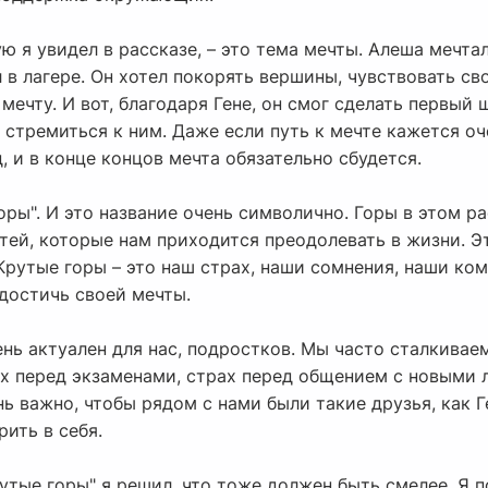
ю я увидел в рассказе, – это тема мечты. Алеша мечта
 в лагере. Он хотел покорять вершины, чувствовать сво
ечту. И вот, благодаря Гене, он смог сделать первый ш
а стремиться к ним. Даже если путь к мечте кажется о
, и в конце концов мечта обязательно сбудется.
оры". И это название очень символично. Горы в этом ра
тей, которые нам приходится преодолевать в жизни. Э
Крутые горы – это наш страх, наши сомнения, наши ко
достичь своей мечты.
ень актуален для нас, подростков. Мы часто сталкива
х перед экзаменами, страх перед общением с новыми л
нь важно, чтобы рядом с нами были такие друзья, как 
рить в себя.
утые горы" я решил, что тоже должен быть смелее. Я 