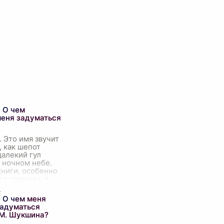
 О чем
меня задуматься
 Это имя звучит
, как шепот
далекий гул
 ночном небе.
книги, особенно
о принца», я
 чувствую, как
няе
...
 О чем меня
задуматься
.М. Шукшина?