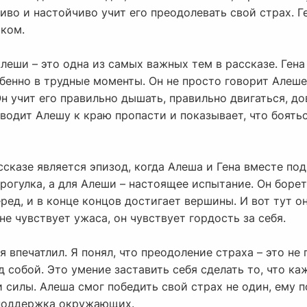
ливо и настойчиво учит его преодолевать свой страх. 
ком.
леши – это одна из самых важных тем в рассказе. Гена
бенно в трудные моменты. Он не просто говорит Алеше
н учит его правильно дышать, правильно двигаться, до
дводит Алешу к краю пропасти и показывает, что боятьс
сказе является эпизод, когда Алеша и Гена вместе п
прогулка, а для Алеши – настоящее испытание. Он боре
еред, и в конце концов достигает вершины. И вот тут о
не чувствует ужаса, он чувствует гордость за себя.
я впечатлил. Я понял, что преодоление страха – это не
д собой. Это умение заставить себя сделать то, что к
 силы. Алеша смог победить свой страх не один, ему по
 поддержка окружающих.