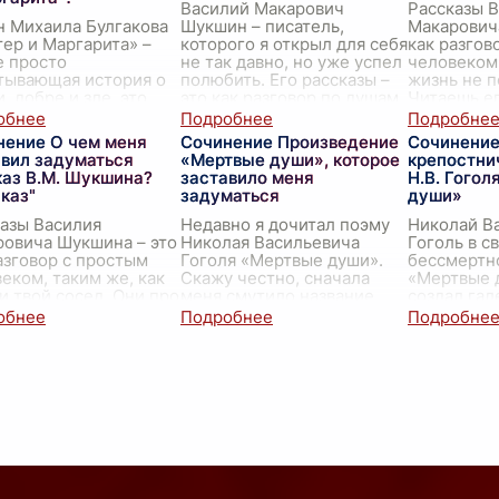
Василий Макарович
Рассказы 
 Михаила Булгакова
Шукшин – писатель,
Макарович
ер и Маргарита» –
которого я открыл для себя
как разгов
е просто
не так давно, но уже успел
человеком,
тывающая история о
полюбить. Его рассказы –
жизнь не 
, добре и зле, это
это как разговор по душам
Читаешь е
кое произведение,
с простым, но очень
и чувствуе
ое заставляет
мудрым человеком.
...
пишет о с
нение О чем меня
Сочинение Произведение
Сочинение
аться о многих
авил задуматься
«Мертвые души», которое
крепостни
ых ве
...
каз В.М. Шукшина?
заставило меня
Н.В. Гогол
каз"
задуматься
души»
азы Василия
Недавно я дочитал поэму
Николай В
овича Шукшина – это
Николая Васильевича
Гоголь в с
азговор с простым
Гоголя «Мертвые души».
бессмертн
еком, таким же, как
Скажу честно, сначала
«Мертвые 
и твой сосед. Они про
меня смутило название.
создал гал
, про людей вокруг,
Какие-то мертвые души,
запоминаю
х радости и горести,
купля-продажа... Казалось,
помещиков
х поиск
...
что это будет скуч
...
читателю г
многогран