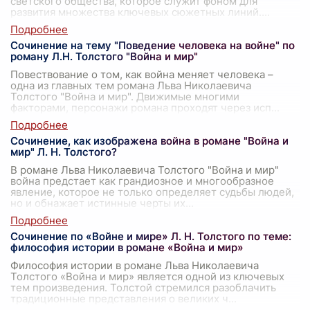
светского общества, которое служит фоном для
развития множества ключевых сюжетных линий.
...
Сочинение на тему "Поведение человека на войне" по
роману Л.Н. Толстого "Война и мир"
Повествование о том, как война меняет человека –
одна из главных тем романа Льва Николаевича
Толстого "Война и мир". Движимые многими
факторами, персонажи романа проходят через исп
...
Сочинение, как изображена война в романе "Война и
мир" Л. Н. Толстого?
В романе Льва Николаевича Толстого "Война и мир"
война предстает как грандиозное и многообразное
явление, которое не только определяет судьбы людей,
но и обнажает истинные черты их
...
Сочинение по «Войне и мире» Л. Н. Толстого по теме:
философия истории в романе «Война и мир»
Философия истории в романе Льва Николаевича
Толстого «Война и мир» является одной из ключевых
тем произведения. Толстой стремился разоблачить
традиционные представления о великих ч
...