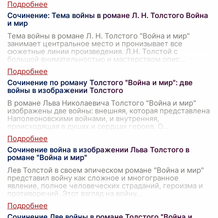
Сочинение: Тема войны в романе Л. Н. Толстого Война
и мир
Тема войны в романе Л. Н. Толстого "Война и мир"
занимает центральное место и пронизывает все
сюжетные линии произведения. Л.Н. Толстой с
большой внимательностью и мастерством опис
...
Сочинение по роману Толстого "Война и мир": две
войны в изображении Толстого
В романе Льва Николаевича Толстого "Война и мир"
изображены две войны: внешняя, которая представлена
Наполеоновскими войнами, и внутренняя,
происходящая в душах и сердцах героев. О
...
Сочинение война в изображении Льва Толстого в
романе "Война и мир"
Лев Толстой в своем эпическом романе "Война и мир"
представил войну как сложное и многогранное
явление, полное человеческих страданий, героизма и
противоречий. Этот взгляд на войну
...
Сочинение Две войны в романе Толстого "Война и