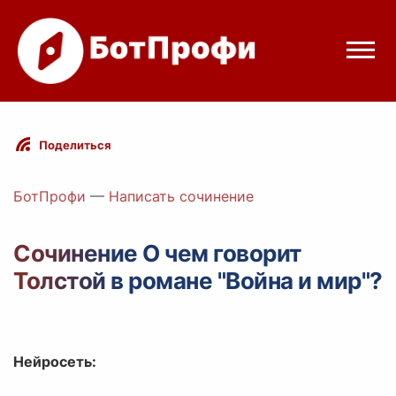
Режимы бота
Поделиться
Цены
БотПрофи
—
Написать сочинение
Вход
Сочинение О чем говорит
Толстой в романе "Война и мир"?
elegram
Вход с Telegram
Нейросеть: