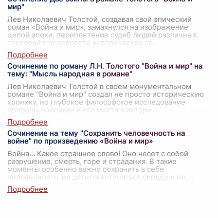
мир"
Лев Николаевич Толстой, создавая свой эпический
роман «Война и мир», замахнулся на изображение
целой эпохи, переплетение судеб людей различных
сословий в водовороте исторических со
...
Сочинение по роману Л.Н. Толстого "Война и мир" на
тему: "Мысль народная в романе"
Лев Николаевич Толстой в своем монументальном
романе "Война и мир" создал не просто историческую
хронику, но глубокое философское исследование
природы человека и его места в истори
...
Сочинение на тему "Сохранить человечность на
войне" по произведению «Война и мир»
Война… Какое страшное слово! Оно несет с собой
разрушение, смерть, горе и страдания. В такие
моменты особенно важно сохранить в себе
человечность, не дать ожесточиться сердцу и не
...