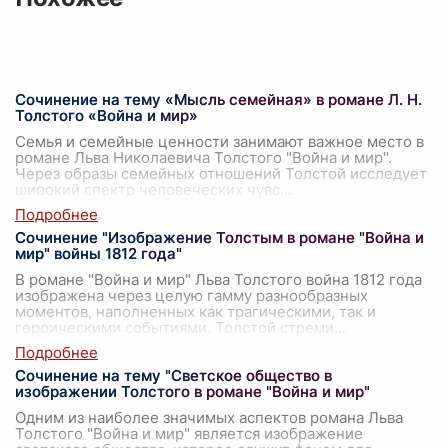
Сочинение на тему «Мысль семейная» в романе Л. Н.
Толстого «Война и мир»
Семья и семейные ценности занимают важное место в
романе Льва Николаевича Толстого "Война и мир".
Через образы семейных отношений Толстой исследует
широкий спектр человеческих чувс
...
Сочинение "Изображение Толстым в романе "Война и
мир" войны 1812 года"
В романе "Война и мир" Льва Толстого война 1812 года
изображена через целую гамму разнообразных
моментов, наполненных как трагическими, так и
героическими событиями. Толстой стреми
...
Сочинение на тему "Светское общество в
изображении Толстого в романе "Война и мир"
Одним из наиболее значимых аспектов романа Льва
Толстого "Война и мир" является изображение