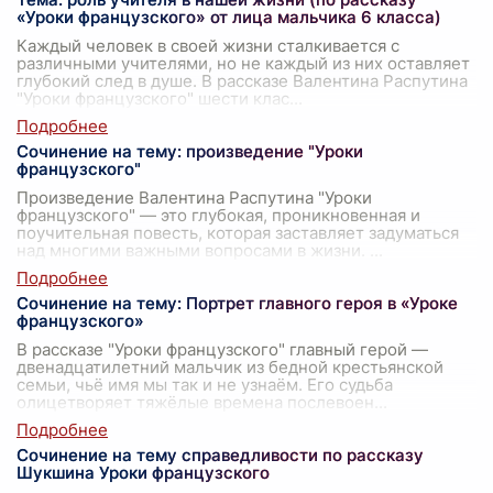
«Уроки французского» от лица мальчика 6 класса)
Каждый человек в своей жизни сталкивается с
различными учителями, но не каждый из них оставляет
глубокий след в душе. В рассказе Валентина Распутина
"Уроки французского" шести клас
...
Сочинение на тему: произведение "Уроки
французского"
Произведение Валентина Распутина "Уроки
французского" — это глубокая, проникновенная и
поучительная повесть, которая заставляет задуматься
над многими важными вопросами в жизни.
...
Сочинение на тему: Портрет главного героя в «Уроке
французского»
В рассказе "Уроки французского" главный герой —
двенадцатилетний мальчик из бедной крестьянской
семьи, чьё имя мы так и не узнаём. Его судьба
олицетворяет тяжёлые времена послевоен
...
Сочинение на тему справедливости по рассказу
Шукшина Уроки французского