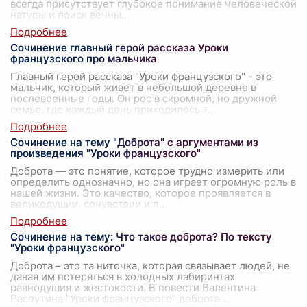
всегда присутствует глубокое понимание человеческой
натуры и поиск вечны
...
Сочинение главный герой рассказа Уроки
французского про мальчика
Главный герой рассказа "Уроки французского" - это
мальчик, который живет в небольшой деревне в
послевоенные годы. Он рос в скромной, но дружной
семье, где каждый день приходилось т
...
Сочинение на тему "Доброта" с аргументами из
произведения "Уроки французского"
Доброта — это понятие, которое трудно измерить или
определить однозначно, но она играет огромную роль в
нашей жизни. Это качество, которое проявляется в
великодушии, сочувствии и п
...
Сочинение на тему: Что такое доброта? По тексту
"Уроки французского"
Доброта – это та ниточка, которая связывает людей, не
давая им потеряться в холодных лабиринтах
равнодушия и жестокости. В повести Валентина
Распутина "Уроки французского" доброта
...