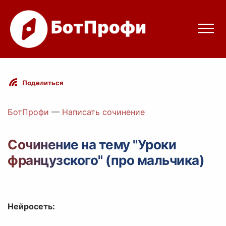
Режимы бота
Поделиться
Цены
БотПрофи
—
Написать сочинение
Вход
Сочинение на тему "Уроки
французского" (про мальчика)
elegram
Вход с Telegram
Нейросеть: