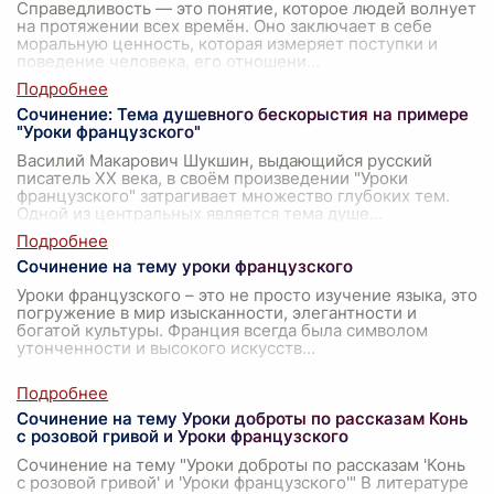
Справедливость — это понятие, которое людей волнует
на протяжении всех времён. Оно заключает в себе
моральную ценность, которая измеряет поступки и
поведение человека, его отношени
...
Сочинение: Тема душевного бескорыстия на примере
"Уроки французского"
Василий Макарович Шукшин, выдающийся русский
писатель XX века, в своём произведении "Уроки
французского" затрагивает множество глубоких тем.
Одной из центральных является тема душе
...
Сочинение на тему уроки французского
Уроки французского – это не просто изучение языка, это
погружение в мир изысканности, элегантности и
богатой культуры. Франция всегда была символом
утонченности и высокого искусств
...
Сочинение на тему Уроки доброты по рассказам Конь
с розовой гривой и Уроки французского
Сочинение на тему "Уроки доброты по рассказам 'Конь
с розовой гривой' и 'Уроки французского'" В литературе