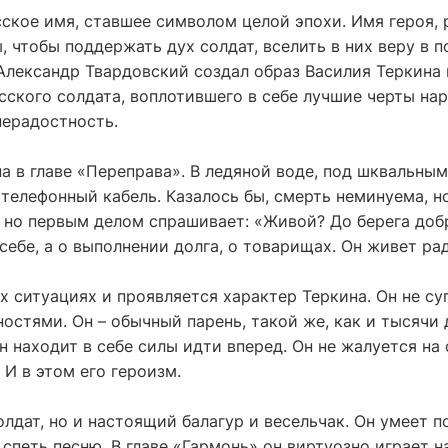
ское имя, ставшее символом целой эпохи. Имя героя,
 чтобы поддержать дух солдат, вселить в них веру в п
Александр Твардовский создал образ Василия Теркина 
сского солдата, воплотившего в себе лучшие черты нар
ерадостность.
 в главе «Переправа». В ледяной воде, под шквальным
 телефонный кабель. Казалось бы, смерть неминуема, но
 но первым делом спрашивает: «Живой? До берега добр
себе, а о выполнении долга, о товарищах. Он живет ради
х ситуациях и проявляется характер Теркина. Он не с
стями. Он – обычный парень, такой же, как и тысячи 
н находит в себе силы идти вперед. Он не жалуется на 
 И в этом его героизм.
олдат, но и настоящий балагур и весельчак. Он умеет 
 спеть песню. В главе «Гармонь» он виртуозно играет н