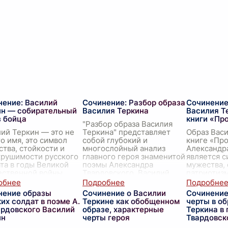
нение: Василий
Сочинение: Разбор образа
Сочинение
ин — собирательный
Василия Теркина
Василия Т
з бойца
книги «Пр
"Разбор образа Василия
ий Теркин — это не
Теркина" представляет
Образ Васи
о имя, это символ
собой глубокий и
книге «Пр
тва, стойкости и
многослойный анализ
Александр
крушимости русского
главного героя знаменитой
является 
та в годы Великой
поэмы Александра
мужества, 
ественной войны.
Твардовского. Василий
патриотизм
сандр Твардовский
Теркин — центральная
Великой О
ал собирательный
...
фигура про
...
войны. В э
нение образы
Сочинение о Василии
Сочинение
мы постар
.
их солдат в поэме А.
Теркине как обобщенном
черты в о
ардовского Василий
образе, характерные
Теркина в
ин
черты героя
Твардовск