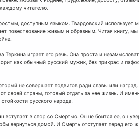
еловеке: любовь к Родине, трудолюбие, доброту, отзыв
 каждому читателю.
простым, доступным языком. Твардовский использует 
лает повествование живым и образным. Читая книгу, м
ойне.
а Теркина играет его речь. Она проста и незамысловат
орит как обычный русский мужик, без прикрас и пафос
который не совершает подвигов ради славы или наград. 
от своей страны, готовый отдать за нее жизнь. И име
 стойкости русского народа.
н вступает в спор со Смертью. Он не боится ее, он уве
тобы вернуться домой. И Смерть отступает перед его ж