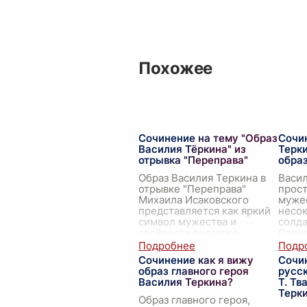
Похожее
Сочинение на тему "Образ
Сочи
Василия Тёркина" из
Терк
отрывка "Переправа"
обра
Образ Василия Теркина в
Васил
отрывке "Переправа"
прост
Михаила Исаковского
мужес
представляется как яркий
несо
символ мужества и
солда
стойкости русского
Отеч
солдата. Василий Теркин —
Алек
простой человек, но в то
созд
Сочинение как я вижу
Сочи
же
...
образ главного героя
русск
Василия Теркина?
Т. Тв
Терк
Образ главного героя,