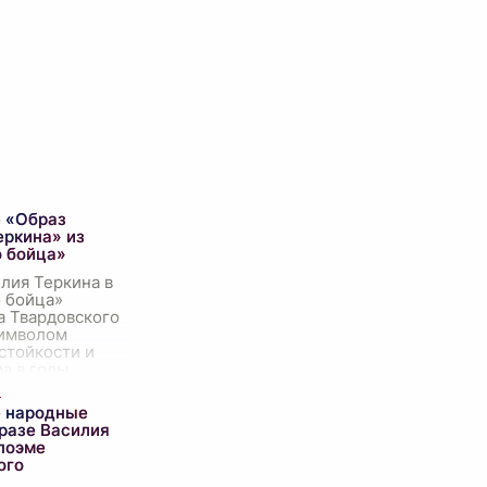
 «Образ
еркина» из
о бойца»
лия Теркина в
о бойца»
а Твардовского
символом
стойкости и
а в годы
течественной
том сочинении
 народные
..
бразе Василия
 поэме
ого