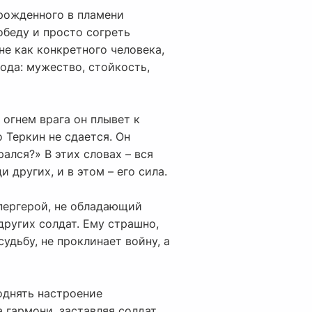
 рожденного в пламени
обеду и просто согреть
не как конкретного человека,
ода: мужество, стойкость,
 огнем врага он плывет к
 Теркин не сдается. Он
ался?» В этих словах – вся
 других, и в этом – его сила.
упергерой, не обладающий
других солдат. Ему страшно,
судьбу, не проклинает войну, а
поднять настроение
а гармони, заставляя солдат