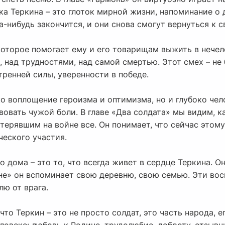
ка Теркина – это глоток мирной жизни, напоминание о 
да-нибудь закончится, и они снова смогут вернуться к 
которое помогает ему и его товарищам выжить в нечел
 над трудностями, над самой смертью. Этот смех – не 
тренней силы, уверенности в победе.
ко воплощение героизма и оптимизма, но и глубоко че
вовать чужой боли. В главе «Два солдата» мы видим, к
ерявшим на войне все. Он понимает, что сейчас этому
ческого участия.
о дома – это то, что всегда живет в сердце Теркина. О
йне» он вспоминает свою деревню, свою семью. Эти во
ю от врага.
то Теркин – это не просто солдат, это часть народа, ег