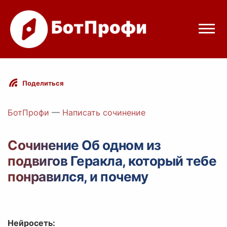
Режимы бота
Поделиться
Цены
БотПрофи
—
Написать сочинение
Вход
Сочинение Об одном из
подвигов Геракла, который тебе
Telegram
Вход с Telegram
понравился, и почему
Нейросеть: