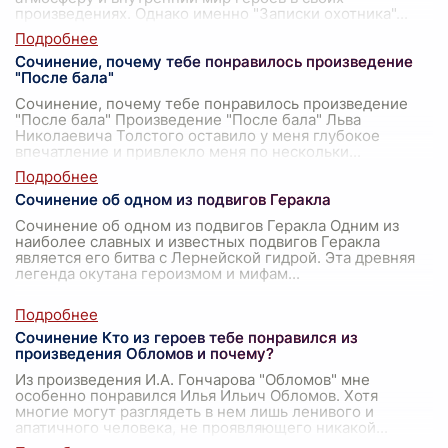
произведениях. Однако именно "Записки охотника"
...
Сочинение, почему тебе понравилось произведение
"После бала"
Сочинение, почему тебе понравилось произведение
"После бала" Произведение "После бала" Льва
Николаевича Толстого оставило у меня глубокое
впечатление и привлекло меня по нескольки
...
Сочинение об одном из подвигов Геракла
Сочинение об одном из подвигов Геракла Одним из
наиболее славных и известных подвигов Геракла
является его битва с Лернейской гидрой. Эта древняя
легенда окутана героизмом и мифам
...
Сочинение Кто из героев тебе понравился из
произведения Обломов и почему?
Из произведения И.А. Гончарова "Обломов" мне
особенно понравился Илья Ильич Обломов. Хотя
многие могут разглядеть в нем лишь ленивого и
апатичного человека, не проявляющего никакой
...