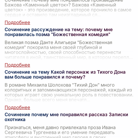
Бажова «Каменный цветок»? Бажова «Каменный
цветок» - это произведение, которое проникло в самое
сердце и оставило там неизгладимый сл
...
Сочинение рассуждение на тему: почему мне
понравилась поэма "Божественная комедия"
Великая поэма Данте Алигьери "Божественная
комедия" покорила меня своей глубиной и
многослойностью, своей способностью перенести
читателя в иной, таинственный мир, в котором перепл
...
Сочинение на тему Какой персонаж из Тихого Дона
вам больше понравился и почему?
В романе Михаила Шолохова "Тихий Дон" много
колоритных и запоминающихся персонажей, каждый из
которых играет свою уникальную роль в повествовании.
Однако, больше всего меня впечатл
...
Сочинение почему мне понравился рассказ Записки
охотника
Признаться, меня давно привлекала проза Ивана
Сергеевича Тургенева и его умение передавать
атмосферу и внутренний мир героев в своих