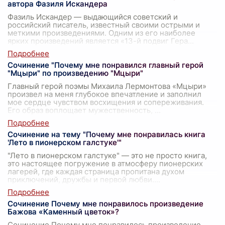
автора Фазиля Искандера
Фазиль Искандер — выдающийся советский и
российский писатель, известный своими острыми и
меткими произведениями. Одним из его наиболее
ярких произведений является «13-й подвиг Гера
...
Сочинение "Почему мне понравился главный герой
"Мцыри" по произведению "Мцыри"
Главный герой поэмы Михаила Лермонтова «Мцыри»
произвел на меня глубокое впечатление и заполнил
мое сердце чувством восхищения и сопереживания.
Его образ воплощает мужественность,
...
Сочинение на тему "Почему мне понравилась книга
'Лето в пионерском галстуке'"
"Лето в пионерском галстуке" — это не просто книга,
это настоящее погружение в атмосферу пионерских
лагерей, где каждая страница пропитана духом
приключений, дружбы и первой любви.
...
Сочинение Почему мне понравилось произведение
Бажова «Каменный цветок»?
Сочинение Почему мне понравилось произведение