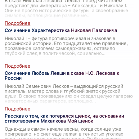
В сказе Николая Лескова "Левша" перед читателем
предстают два императора – Александр I и Николай I.
Они не просто исторические фигуры, а своеобразные
символы, воплощающие различные
...
Сочинение Характеристика Николая Павловича
Николай I – фигура противоречивая и знаковая в
российской истории. Его тридцатилетнее правление,
прозванное «апогеем самодержавия», оставило
глубокий след в политической, социально
...
Сочинение Любовь Левши в сказе Н.С. Лескова к
России
Николай Семенович Лесков – выдающийся русский
писатель, мастер слова и глубокий знаток русской
души. В своих произведениях он создал целую галерею
неповторимых характеров, воплощаю
...
Рассказ о том, как потерялся щенок, на основании
стихотворения Михалкова Мой щенок
Однажды в самом начале весны, когда солнце уже
пригревало, но снег еще лежал в тенистых уголках
сада, у нас в доме появился щенок. Он был совсем