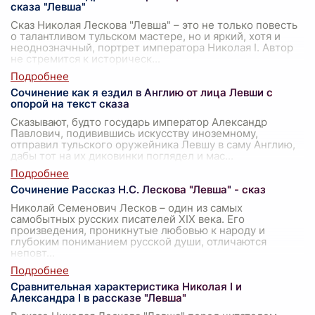
сказа "Левша"
Сказ Николая Лескова "Левша" – это не только повесть
о талантливом тульском мастере, но и яркий, хотя и
неоднозначный, портрет императора Николая I. Автор
не стремится к историческ
...
Сочинение как я ездил в Англию от лица Левши с
опорой на текст сказа
Сказывают, будто государь император Александр
Павлович, подивившись искусству иноземному,
отправил тульского оружейника Левшу в саму Англию,
дабы тот на их диковинки поглядел и мас
...
Сочинение Рассказ Н.С. Лескова "Левша" - сказ
Николай Семенович Лесков – один из самых
самобытных русских писателей XIX века. Его
произведения, проникнутые любовью к народу и
глубоким пониманием русской души, отличаются
неповт
...
Сравнительная характеристика Николая I и
Александра I в рассказе "Левша"