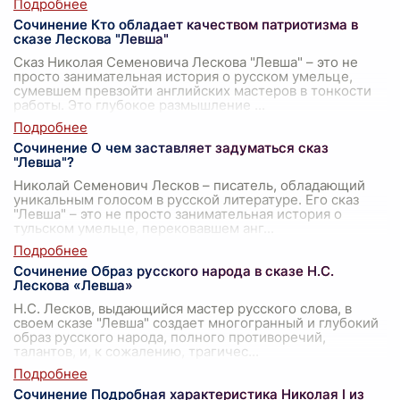
Сочинение Кто обладает качеством патриотизма в
сказе Лескова "Левша"
Сказ Николая Семеновича Лескова "Левша" – это не
просто занимательная история о русском умельце,
сумевшем превзойти английских мастеров в тонкости
работы. Это глубокое размышление
...
Сочинение О чем заставляет задуматься сказ
"Левша"?
Николай Семенович Лесков – писатель, обладающий
уникальным голосом в русской литературе. Его сказ
"Левша" – это не просто занимательная история о
тульском умельце, перековавшем анг
...
Сочинение Образ русского народа в сказе Н.С.
Лескова «Левша»
Н.С. Лесков, выдающийся мастер русского слова, в
своем сказе "Левша" создает многогранный и глубокий
образ русского народа, полного противоречий,
талантов, и, к сожалению, трагичес
...
Сочинение Подробная характеристика Николая I из