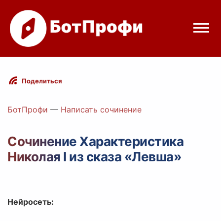
Режимы бота
Поделиться
Цены
БотПрофи
—
Написать сочинение
Вход
Сочинение Характеристика
Николая I из сказа «Левша»
elegram
Вход с Telegram
Нейросеть: