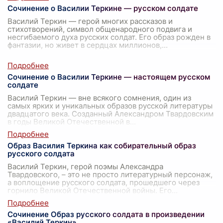
Сочинение о Василии Теркине — русском солдате
Василий Теркин — герой многих рассказов и
стихотворений, символ общенародного подвига и
несгибаемого духа русских солдат. Его образ рожден в
фантазии, но живет в сердцах миллионов,
...
Сочинение о Василии Теркине — настоящем русском
солдате
Василий Теркин — вне всякого сомнения, один из
самых ярких и уникальных образов русской литературы
двадцатого века. Созданный Александром Твардовским
в годы Великой Отечественной в
...
Образ Василия Теркина как собирательный образ
русского солдата
Василий Теркин, герой поэмы Александра
Твардовского, – это не просто литературный персонаж,
а воплощение русского солдата, прошедшего через
горнило Великой Отечественной войны. Его
...
Сочинение Образ русского солдата в произведении
«Василий Теркин»