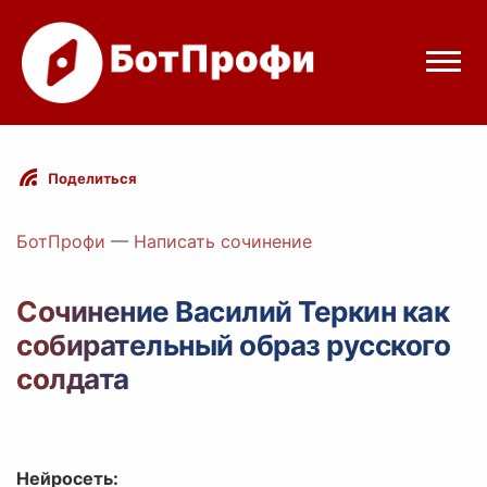
Режимы бота
Поделиться
Цены
БотПрофи
—
Написать сочинение
Вход
Сочинение Василий Теркин как
собирательный образ русского
elegram
Вход с Telegram
солдата
Нейросеть: