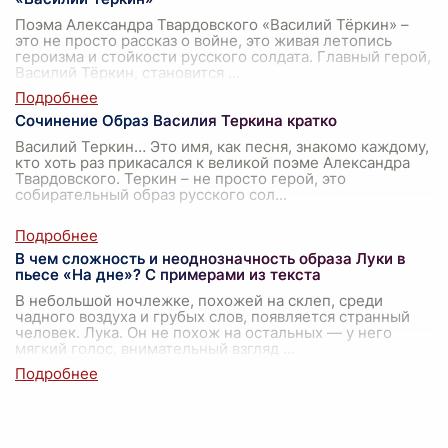
Поэма Александра Твардовского «Василий Тёркин» –
это не просто рассказ о войне, это живая летопись
героизма и стойкости русского солдата. Главный герой,
Василий Тёркин, становится
...
Сочинение Образ Василия Теркина кратко
Василий Теркин… Это имя, как песня, знакомо каждому,
кто хоть раз прикасался к великой поэме Александра
Твардовского. Теркин – не просто герой, это
собирательный образ русского сол
...
В чем сложность и неоднозначность образа Луки в
пьесе «На дне»? С примерами из текста
В небольшой ночлежке, похожей на склеп, среди
чадного воздуха и грубых слов, появляется странный
человек. Лука. Он не похож на остальных — у него
мягкий голос, внимательный взгляд
...