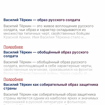
Василий Тёркин — образ русского солдата
Василий Тёркин — это живое воплощение русского
солдата, чьи образ и характер складываются из
множества типичных черт, свойственных бойцам
Красной Армии. Имя Василия Тёркина стало н
...
Василий Тёркин — обобщённый образ русского
солдата
Василий Тёркин — обобщённый образ русского
солдата, воплощающий в себе характерные черты,
свойственные мужчинам, сражавшимся на фронтах
Великой Отечественной войны. Через судьбу эт
...
Василий Тёркин как собирательный образ защитника
страны
Василий Тёркин как собирательный образ защитника
страны является одним из наиболее ярких и значимых
персонажей в русской литературе и фольклоре.