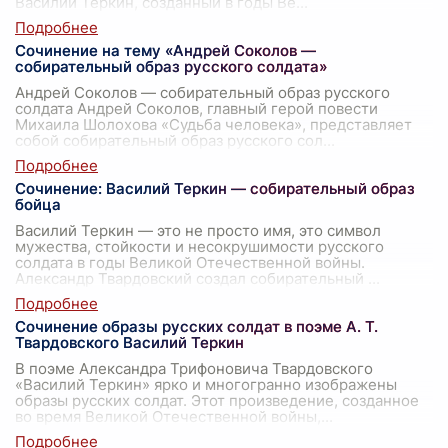
Василий Тёркин, созданный в годы Ве
...
Сочинение на тему «Андрей Соколов —
собирательный образ русского солдата»
Андрей Соколов — собирательный образ русского
солдата Андрей Соколов, главный герой повести
Михаила Шолохова «Судьба человека», представляет
собой собирательный образ русского сол
...
Сочинение: Василий Теркин — собирательный образ
бойца
Василий Теркин — это не просто имя, это символ
мужества, стойкости и несокрушимости русского
солдата в годы Великой Отечественной войны.
Александр Твардовский создал собирательный
...
Сочинение образы русских солдат в поэме А. Т.
Твардовского Василий Теркин
В поэме Александра Трифоновича Твардовского
«Василий Теркин» ярко и многогранно изображены
образы русских солдат. Этот произведение, созданное
во время Великой Отечественной войны,
...