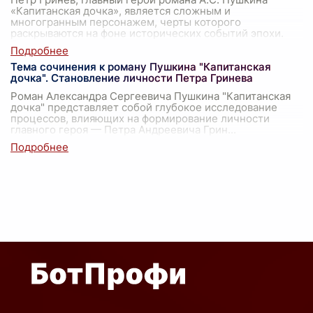
«Капитанская дочка», является сложным и
многогранным персонажем, черты которого
раскрываются на фоне исторических событий эпохи.
Его
...
Тема сочинения к роману Пушкина "Капитанская
дочка". Становление личности Петра Гринева
Роман Александра Сергеевича Пушкина "Капитанская
дочка" представляет собой глубокое исследование
процессов, влияющих на формирование личности
главного героя — Петра Андреевича Грин
...