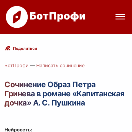
Режимы бота
Поделиться
Цены
БотПрофи
—
Написать сочинение
Вход
Сочинение Образ Петра
Гринева в романе «Капитанская
elegram
Вход с Telegram
дочка» А. С. Пушкина
Нейросеть: