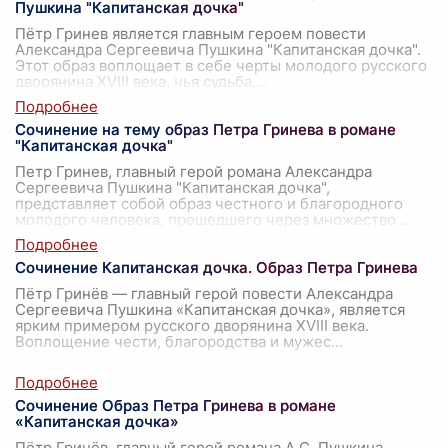
Пушкина "Капитанская дочка"
Пётр Гринев является главным героем повести
Александра Сергеевича Пушкина "Капитанская дочка".
Этот образ воплощает в себе черты молодого русского
дворянина XVIII века, чья судьба,
...
Сочинение на тему образ Петра Гринева в романе
"Капитанская дочка"
Петр Гринев, главный герой романа Александра
Сергеевича Пушкина "Капитанская дочка",
представляет собой образ честного и благородного
молодого человека, прошедшего через множество
...
Сочинение Капитанская дочка. Образ Петра Гринева
Пётр Гринёв — главный герой повести Александра
Сергеевича Пушкина «Капитанская дочка», является
ярким примером русского дворянина XVIII века.
Воплощение чести, благородства и мужес
...
Сочинение Образ Петра Гринева в романе
«Капитанская дочка»
Пётр Гринёв, главный герой романа А.С. Пушкина