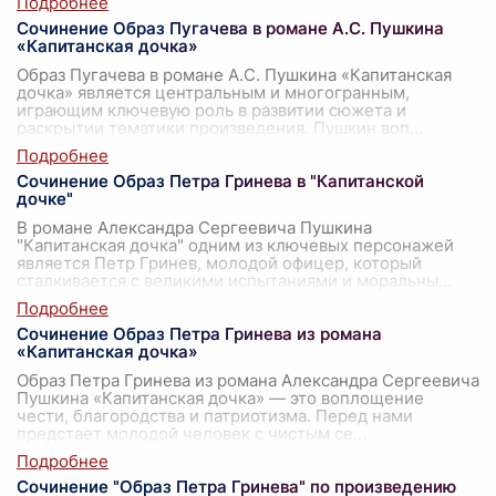
Сочинение Образ Пугачева в романе А.С. Пушкина
«Капитанская дочка»
Образ Пугачева в романе А.С. Пушкина «Капитанская
дочка» является центральным и многогранным,
играющим ключевую роль в развитии сюжета и
раскрытии тематики произведения. Пушкин воп
...
Сочинение Образ Петра Гринева в "Капитанской
дочке"
В романе Александра Сергеевича Пушкина
"Капитанская дочка" одним из ключевых персонажей
является Петр Гринев, молодой офицер, который
сталкивается с великими испытаниями и моральны
...
Сочинение Образ Петра Гринева из романа
«Капитанская дочка»
Образ Петра Гринева из романа Александра Сергеевича
Пушкина «Капитанская дочка» — это воплощение
чести, благородства и патриотизма. Перед нами
предстает молодой человек с чистым се
...
Сочинение "Образ Петра Гринева" по произведению