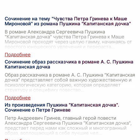
Сочинение на тему "Чувства Петра Гринева к Маше
Мироновой" из романа Пушкина "Капитанская дочка"
В романе Александра Сергеевича Пушкина
"Капитанская дочка" чувства Петра Гринева к Маше
Мироновой проходят через целую гамму, начинаясь от
простого юношеского увлечения и перераста
...
Сочинение образ рассказчика в романе А. С. Пушкина
Капитанская дочка
Образ рассказчика в романе А. С. Пушкина "Капитанская
дочка" представляет собой важную художественную и
психологическую категорию, которая определяет
структуру и специфику повество
...
Из произведения Пушкина "Капитанская дочка".
Сочинение о Петре Гриневе
Петр Андреевич Гринев, главный герой повести
Александра Сергеевича Пушкина "Капитанская дочка",
предстает перед нами как сложный и многогранный
образ, воплощающий в себе лучшие чел
...