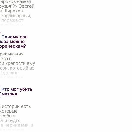
ироков назвал
рузья"?» Сергей
ч Широков –
неординарный,
ы поражают
евностью и
ью. Одна из его
званная "Д
...
 Почему сон
нева можно
ророческим?
пребывания
ева в
ой крепости ему
сон, который во
ределил
е развитие
 его личную
торую можно
 Кто мог убить
оро
...
Дмитрия
?
 истории есть
 которые
 особым
Они будто
е чернилами, а
на из таких