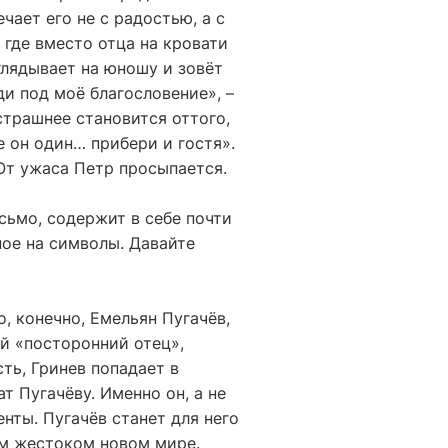
чает его не с радостью, а с
 где вместо отца на кровати
глядывает на юношу и зовёт
ди под моё благословение», –
страшнее становится оттого,
е он один… прибери и гостя».
От ужаса Петр просыпается.
сьмо, содержит в себе почти
ное на символы. Давайте
, конечно, Емельян Пугачёв,
ий «посторонний отец»,
ть, Гринев попадает в
т Пугачёву. Именно он, а не
нты. Пугачёв станет для него
ом жестоком новом мире.