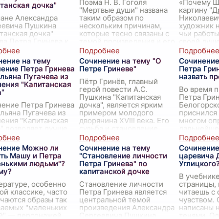
Поэма Н. В. Гоголя
«Почему Ш
танская дочка"
"Мертвые души" названа
картину "Д
мане Александра
таким образом по
Николаеви
еевича Пушкина
нескольким причинам,
художник 
танская дочка"
которые тесно связаны с
чьи работ
ва Петра Гринева к
темой произведения и его
своей душ
 Мироновой проходят
идейным содержанием.
искренност
 целую гамму,
Во-первых, название
картин, на
нение на тему
Сочинение на тему "О
Сочинение
аясь от простого
"Мертвые
...
нение Петра Гринева
Петре Гриневе"
Петра Гри
еского увлечения и
льяна Пугачева из
назвать п
раста
...
Пётр Гринёв, главный
нения "Капитанская
герой повести А.С.
Во время 
а"
Пушкина "Капитанская
Петра Грин
нение Петра Гринева
дочка", является ярким
Белогорск
льяна Пугачева из
примером молодого
приснился 
ения "Капитанская
дворянина XVIII века. Его
многом оп
" позволяет лучше
судьба и становление
дальнейше
ь их характеры,
личности оказываются
событий и
ения и их роли в
непосредст
...
судьбу, ко
нение Можно ли
Сочинение на тему
Сочинение
е. Оба персонажа
назвать пр
ть Машу и Петра
"Становление личности
царевича 
ются ключевыми фиг
...
енькими людьми"?
Петра Гринева" по
Углицкого
му?
капитанской дочке
В учебнике
ературе, особенно
Становление личности
страницы,
ой классике, часто
Петра Гринева является
читаешь с
чаются образы так
центральной темой
чувством. 
ваемых "маленьких
произведения Александра
написаны н
й" — персонажей,
Сергеевича Пушкина
тенями. Од