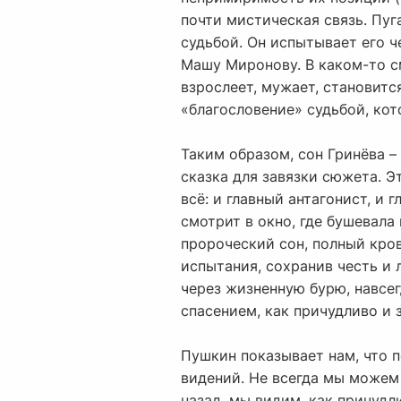
почти мистическая связь. Пуг
судьбой. Он испытывает его ч
Машу Миронову. В каком-то см
взрослеет, мужает, становит
«благословение» судьбой, кот
Таким образом, сон Гринёва 
сказка для завязки сюжета. Э
всё: и главный антагонист, и 
смотрит в окно, где бушевала
пророческий сон, полный кров
испытания, сохранив честь и 
через жизненную бурю, навсег
спасением, как причудливо и 
Пушкин показывает нам, что п
видений. Не всегда мы можем 
назад, мы видим, как причуд