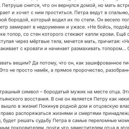
 Петруше снится, что он вернулся домой, но мать встре
рает и хочет с ним проститься. Петра ведут в спальню,
ой бородой, который водил их по степи. Он весело по
Петр замирает в недоумении и ужасе. «Не бойсь, подой
ке топор, со стен которого стекают капли крови. Ещё 
ступая через мёртвые тела, мечется мать, причитая: «Н
какивает с кровати и начинает размахивать топором… 
вать вещим? Да потому, что он, как зашифрованное пи
Это не просто намёк, а прямое пророчество, разобран
трашный символ – бородатый мужик на месте отца. Это
ьянского восстания. В сне он является Петру как нек
и вышло в жизни! Покинув родной дом и отцовскую влас
и право распоряжаться жизнями и смертями принадлежа
, будет решать судьбу Петра в самые переломные моме
нным покровителем, почти что заместителем отца в эт