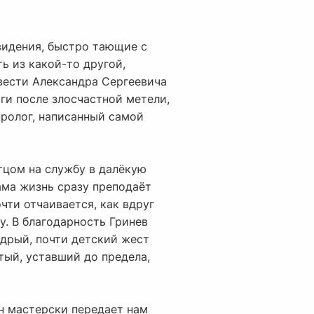
видения, быстро тающие с
ь из какой-то другой,
вести Александра Сергеевича
ги после злосчастной метели,
 пролог, написанный самой
тцом на службу в далёкую
ама жизнь сразу преподаёт
чти отчаивается, как вдруг
. В благодарность Гринев
едрый, почти детский жест
тый, уставший до предела,
н мастерски передает нам