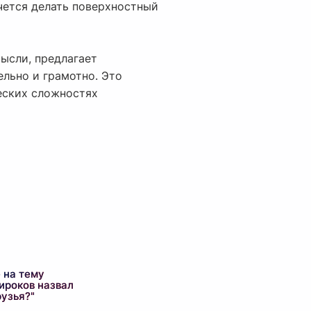
чется делать поверхностный
ысли, предлагает
ельно и грамотно. Это
ческих сложностях
 на тему
ироков назвал
рузья?"