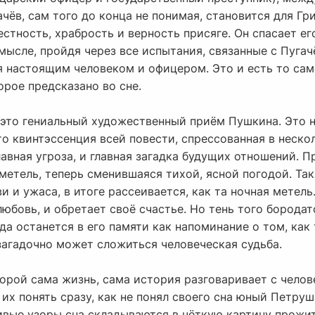
ачёв, сам того до конца не понимая, становится для Гр
естность, храбрость и верность присяге. Он спасает е
ысле, пройдя через все испытания, связанные с Пугач
ся настоящим человеком и офицером. Это и есть то са
орое предсказано во сне.
– это гениальный художественный приём Пушкина. Это 
то квинтэссенция всей повести, спрессованная в нескол
главная угроза, и главная загадка будущих отношений. 
 метель, теперь сменившаяся тихой, ясной погодой. Так
и и ужаса, в итоге рассеивается, как та ночная метель
любовь, и обретает своё счастье. Но тень того борода
да останется в его памяти как напоминание о том, как
загадочно может сложиться человеческая судьба.
орой сама жизнь, сама история разговаривает с челов
их понять сразу, как не понял своего сна юный Петруш
ливые узоры сна складываются в чёткую картину прожи