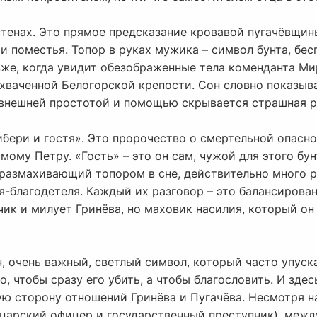
стенах. Это прямое предсказание кровавой пугачёвщины
и поместья. Топор в руках мужика – символ бунта, бе
зже, когда увидит обезображенные тела коменданта Ми
ахваченной Белогорской крепости. Сон словно показыв
а внешней простотой и помощью скрывается страшная 
ибери и гостя». Это пророчество о смертельной опасно
амому Петру. «Гость» – это он сам, чужой для этого бу
 размахивающий топором в сне, действительно много ра
я-благодетеля. Каждый их разговор – это балансирован
чик и милует Гринёва, но маховик насилия, который он
н, очень важный, светлый символ, который часто упуск
о, чтобы сразу его убить, а чтобы благословить. И зде
ю сторону отношений Гринёва и Пугачёва. Несмотря н
царский офицер и государственный преступник), между