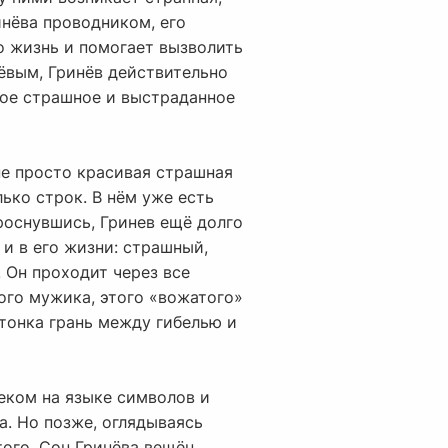
инёва проводником, его
го жизнь и помогает вызволить
ёвым, Гринёв действительно
мое страшное и выстраданное
не просто красивая страшная
ько строк. В нём уже есть
Проснувшись, Гринев ещё долго
 и в его жизни: страшный,
. Он проходит через все
того мужика, этого «вожатого»
 тонка грань между гибелью и
еком на языке символов и
а. Но позже, оглядываясь
того. Сон Гринёва вещён