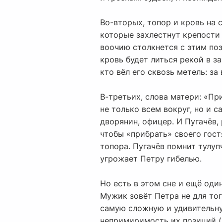
Во-вторых, топор и кровь на 
которые захлестнут крепости 
воочию столкнется с этим по
кровь будет литься рекой в з
кто вёл его сквозь метель: з
В-третьих, слова матери: «Пр
не только всем вокруг, но и с
дворянин, офицер. И Пугачёв,
чтобы «прибрать» своего гост
топора. Пугачёв помнит тулуп
угрожает Петру гибелью.
Но есть в этом сне и ещё оди
Мужик зовёт Петра не для тог
самую сложную и удивительну
непримиримость их позиций (