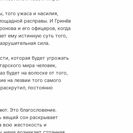
, того ужаса и насилия,
спощадной расправы. И Гринёв
ронова и его офицеров, когда
ает ему истинную суть того,
разрушительная сила.
сти, которая будет угрожать
нтарского мира человек,
з будет на волоске от того,
ие на лезвии того самого
 раскрутил, постоянно
ают. Это благословение.
сь вещий сон раскрывает
а всю жестокость и
 ними возникает странная,