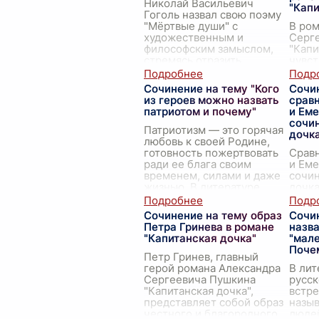
Николай Васильевич
"Капи
Гоголь назвал свою поэму
"Мёртвые души" с
В ро
художественным и
Серг
философским замыслом,
"Капи
стремясь отразить
чувст
глубокие проблемы
Маше
русского общества своего
через
Сочинение на тему "Кого
Сочи
времени. Название п
...
начин
из героев можно назвать
срав
юнош
патриотом и почему"
и Еме
пере
сочи
Патриотизм — это горячая
дочк
любовь к своей Родине,
готовность пожертвовать
Срав
ради ее блага своим
и Еме
временем, силами и даже
сочин
жизнью. В литературе
дочка
много героев, которым
понят
можно приписать это з
...
убежд
Сочинение на тему образ
Сочи
роман
Петра Гринева в романе
назва
явля
"Капитанская дочка"
"мал
Поче
Петр Гринев, главный
герой романа Александра
В лит
Сергеевича Пушкина
русск
"Капитанская дочка",
встре
представляет собой образ
назы
честного и благородного
люде