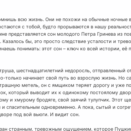
омнишь всю жизнь. Они не похожи на обычные ночные 
стаются с тобой, будто прорываются в нашу реальност
мне представляется сон молодого Петра Гринева из по
 Казалось бы, это просто следствие усталости и трево
инаешь понимать: этот сон – ключ ко всей истории, её
труша, шестнадцатилетний недоросль, отправленный о
о-только начинает свой путь во взрослую жизнь. Но с
трашную метель, он с ямщиком теряет дорогу и уже по
ок, который выводит их к одинокому постоялому двору
ому и хмурому бродяге, свой заячий тулупчик. Этот щ
 и спасительным одновременно. А пока, сытый и согре
воре под вой вьюги. И видит сон.
изан странным, тревожным ощущением, которое Пушки