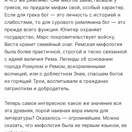
А что же римляне? Они многое заимствовали у
греков, но придали мифам свой, особый характер.
Если для грека бог — это личность с историей и
слабостями, то для сурового римлянина бог — это
прежде всего функция. Юпитер охраняет
государство, Марс покровительствует войску,
Веста хранит семейный очаг. Римская мифология
была более практичной, строгой и тесно связанной
с идеей величия Рима. Легенды об основании
города Ромулом и Ремом, вскормленными
волчицей, или о доблестном Энее, спасшем богов
из горящей Трои, воспитывали в гражданах
патриотизм и добродетель.
Теперь самое интересное: какое же значение вся
эта древняя, порой наивная вера имела для
литературы? Оказалось — огромнейшее. Можно
сказать, что мифология была ее первым языком, ее