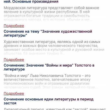
ней. Основные произведения
Мордовская литература представляет собой важное
явление в культурной жизни республики. В ней
отражаются богатые традиции и самобытность
мордовского народа, его история, обычаи и ми
...
Сочинение на тему "Значение художественной
литературы"
Художественная литература, являясь одной из самых
древних и важных форм человеческого творчества,
занимает особое место в культурной и духовной жизни
общества. Её значение трудно п
...
Сочинение: Значение "Войны и мира" Толстого в
литературе
"Война и мир" Льва Николаевича Толстого - это
величественное полотно, запечатлевшее эпоху
Наполеоновских войн и отразившее драматизм
человеческих судеб. Этот роман, который по прав
...
Сочинение основные идеи литературы в период
застоя
Литературный период, известный как "застой", вмещает