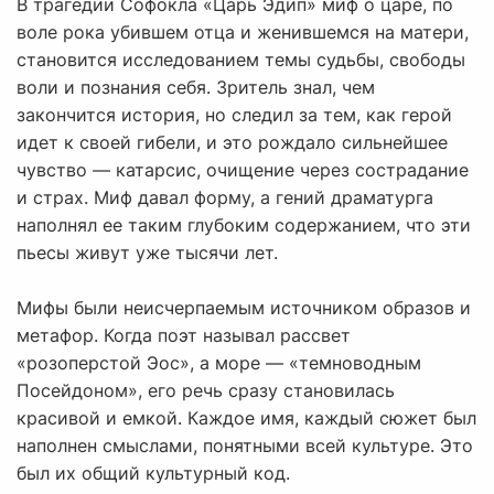
В трагедии Софокла «Царь Эдип» миф о царе, по
воле рока убившем отца и женившемся на матери,
становится исследованием темы судьбы, свободы
воли и познания себя. Зритель знал, чем
закончится история, но следил за тем, как герой
идет к своей гибели, и это рождало сильнейшее
чувство — катарсис, очищение через сострадание
и страх. Миф давал форму, а гений драматурга
наполнял ее таким глубоким содержанием, что эти
пьесы живут уже тысячи лет.
Мифы были неисчерпаемым источником образов и
метафор. Когда поэт называл рассвет
«розоперстой Эос», а море — «темноводным
Посейдоном», его речь сразу становилась
красивой и емкой. Каждое имя, каждый сюжет был
наполнен смыслами, понятными всей культуре. Это
был их общий культурный код.