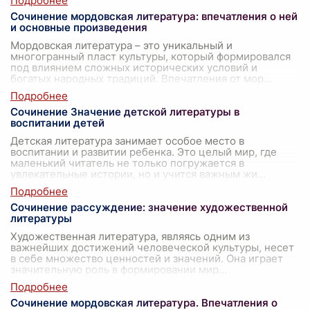
Сочинение мордовская литература: впечатления о ней
и основные произведения
Мордовская литература – это уникальный и
многогранный пласт культуры, который формировался
под влиянием сложных исторических условий и
богатых народных традиций. Впечатления от мор
...
Сочинение Значение детской литературы в
воспитании детей
Детская литература занимает особое место в
воспитании и развитии ребенка. Это целый мир, где
маленький читатель не только погружается в
увлекательные истории, но и учится важным жи
...
Сочинение рассуждение: значение художественной
литературы
Художественная литература, являясь одним из
важнейших достижений человеческой культуры, несет
в себе множество ценностей и значений. Она играет
значительную роль в формировании мир
...
Сочинение мордовская литература. Впечатления о