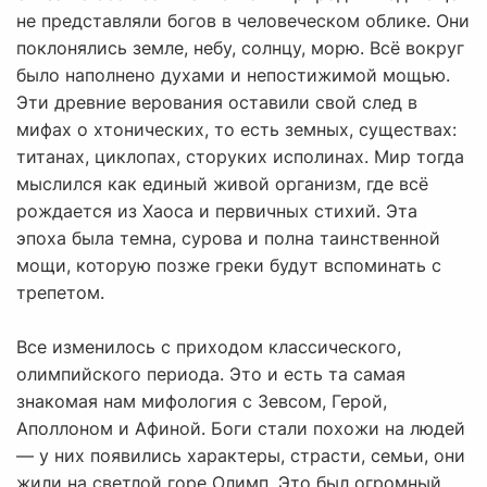
не представляли богов в человеческом облике. Они
поклонялись земле, небу, солнцу, морю. Всё вокруг
было наполнено духами и непостижимой мощью.
Эти древние верования оставили свой след в
мифах о хтонических, то есть земных, существах:
титанах, циклопах, сторуких исполинах. Мир тогда
мыслился как единый живой организм, где всё
рождается из Хаоса и первичных стихий. Эта
эпоха была темна, сурова и полна таинственной
мощи, которую позже греки будут вспоминать с
трепетом.
Все изменилось с приходом классического,
олимпийского периода. Это и есть та самая
знакомая нам мифология с Зевсом, Герой,
Аполлоном и Афиной. Боги стали похожи на людей
— у них появились характеры, страсти, семьи, они
жили на светлой горе Олимп. Это был огромный