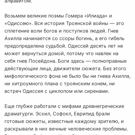
алфавитом.
Возьмем великие поэмы Гомера «Илиада» и
«Одиссею». Вся история Троянской войны — это
сплетение воли богов и поступков людей. Гнев
Ахилла начинается со ссоры богинь, а его гибель
предопределена судьбой. Одиссей десять лет не
может вернуться домой, потому что навлек на
себя гнев Посейдона. Боги здесь — полноправные
действующие лица, движители сюжета. Без этого
мифологического фона не было бы ни гнева Ахилла,
ни хитроумного плана с троянским конем, ни
встреч Одиссея с циклопом или сиренами.
Еще глубже работали с мифами древнегреческие
драматурги. Эсхил, Софокл, Еврипид брали
готовые сюжеты, известные каждому зрителю, и
раскрывали в них вечные человеческие проблемы.