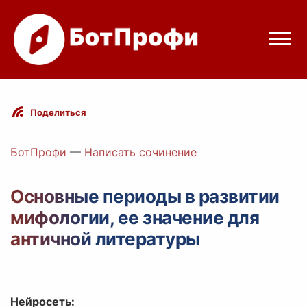
Режимы бота
Поделиться
Цены
БотПрофи
—
Написать сочинение
Вход
Основные периоды в развитии
мифологии, ее значение для
elegram
Вход с Telegram
античной литературы
Нейросеть: