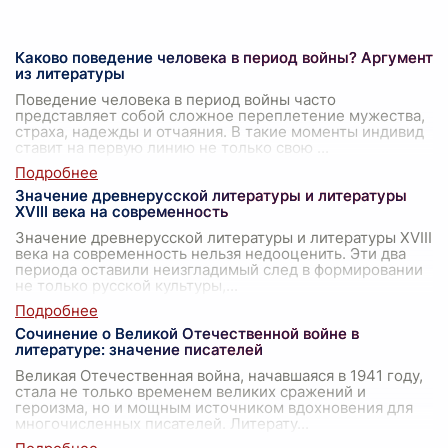
Каково поведение человека в период войны? Аргумент
из литературы
Поведение человека в период войны часто
представляет собой сложное переплетение мужества,
страха, надежды и отчаяния. В такие моменты индивид
ставит на первую линию не только свою
...
Значение древнерусской литературы и литературы
XVIII века на современность
Значение древнерусской литературы и литературы XVIII
века на современность нельзя недооценить. Эти два
периода оставили неизгладимый след в формировании
не только русской культуры,
...
Сочинение о Великой Отечественной войне в
литературе: значение писателей
Великая Отечественная война, начавшаяся в 1941 году,
стала не только временем великих сражений и
героизма, но и мощным источником вдохновения для
многочисленных писателей. Литерату
...