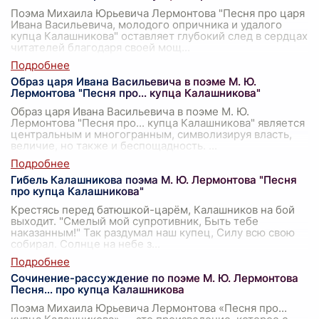
Поэма Михаила Юрьевича Лермонтова "Песня про царя
Ивана Васильевича, молодого опричника и удалого
купца Калашникова" оставляет глубокий след в сердцах
читателей благодаря своей мощ
...
Образ царя Ивана Васильевича в поэме М. Ю.
Лермонтова "Песня про... купца Калашникова"
Образ царя Ивана Васильевича в поэме М. Ю.
Лермонтова "Песня про... купца Калашникова" является
центральным и многогранным, символизируя власть,
величие, но также и беспощадность.
...
Гибель Калашникова поэма М. Ю. Лермонтова "Песня
про купца Калашникова"
Крестясь перед батюшкой-царём, Калашников на бой
выходит. "Смелый мой супротивник, Быть тебе
наказанным!" Так раздумал наш купец, Силу всю свою
собирал. Солнце на небе з
...
Сочинение-рассуждение по поэме М. Ю. Лермонтова
Песня… про купца Калашникова
Поэма Михаила Юрьевича Лермонтова «Песня про...