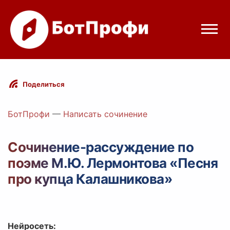
Режимы бота
Поделиться
Цены
БотПрофи
—
Написать сочинение
Вход
Сочинение-рассуждение по
поэме М.Ю. Лермонтова «Песня
elegram
Вход с Telegram
про купца Калашникова»
Нейросеть: