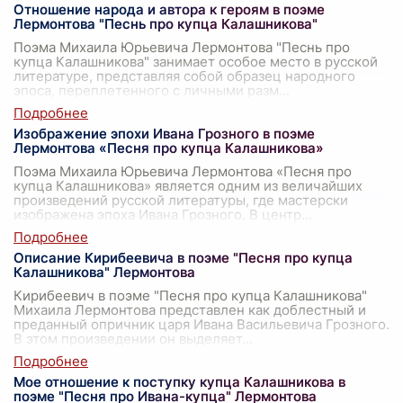
Отношение народа и автора к героям в поэме
Лермонтова "Песнь про купца Калашникова"
Поэма Михаила Юрьевича Лермонтова "Песнь про
купца Калашникова" занимает особое место в русской
литературе, представляя собой образец народного
эпоса, переплетенного с личными разм
...
Изображение эпохи Ивана Грозного в поэме
Лермонтова «Песня про купца Калашникова»
Поэма Михаила Юрьевича Лермонтова «Песня про
купца Калашникова» является одним из величайших
произведений русской литературы, где мастерски
изображена эпоха Ивана Грозного. В центр
...
Описание Кирибеевича в поэме "Песня про купца
Калашникова" Лермонтова
Кирибеевич в поэме "Песня про купца Калашникова"
Михаила Лермонтова представлен как доблестный и
преданный опричник царя Ивана Васильевича Грозного.
В этом произведении он выделяет
...
Мое отношение к поступку купца Калашникова в
поэме "Песня про Ивана-купца" Лермонтова