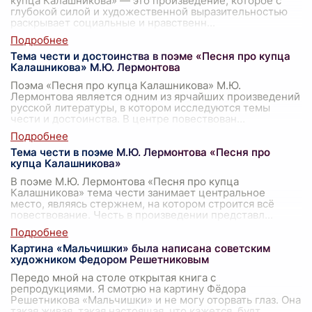
купца Калашникова» — это произведение, которое с
глубокой силой и художественной выразительностью
раскрывает социальные и нравственн
...
Тема чести и достоинства в поэме «Песня про купца
Калашникова» М.Ю. Лермонтова
Поэма «Песня про купца Калашникова» М.Ю.
Лермонтова является одним из ярчайших произведений
русской литературы, в котором исследуются темы
чести и достоинства. В центре повествован
...
Тема чести в поэме М.Ю. Лермонтова «Песня про
купца Калашникова»
В поэме М.Ю. Лермонтова «Песня про купца
Калашникова» тема чести занимает центральное
место, являясь стержнем, на котором строится всё
повествование. Честь в произведении представл
...
Картина «Мальчишки» была написана советским
художником Федором Решетниковым
Передо мной на столе открытая книга с
репродукциями. Я смотрю на картину Фёдора
Решетникова «Мальчишки» и не могу оторвать глаз. Она
такая живая, такая настоящая, что кажется, будт
...