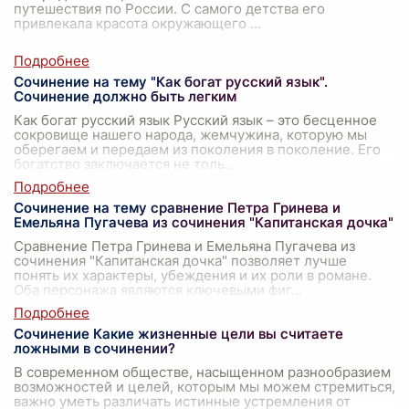
путешествия по России. С самого детства его
привлекала красота окружающего
...
Сочинение на тему "Как богат русский язык".
Сочинение должно быть легким
Как богат русский язык Русский язык – это бесценное
сокровище нашего народа, жемчужина, которую мы
оберегаем и передаем из поколения в поколение. Его
богатство заключается не толь
...
Сочинение на тему сравнение Петра Гринева и
Емельяна Пугачева из сочинения "Капитанская дочка"
Сравнение Петра Гринева и Емельяна Пугачева из
сочинения "Капитанская дочка" позволяет лучше
понять их характеры, убеждения и их роли в романе.
Оба персонажа являются ключевыми фиг
...
Сочинение Какие жизненные цели вы считаете
ложными в сочинении?
В современном обществе, насыщенном разнообразием
возможностей и целей, которым мы можем стремиться,
важно уметь различать истинные устремления от