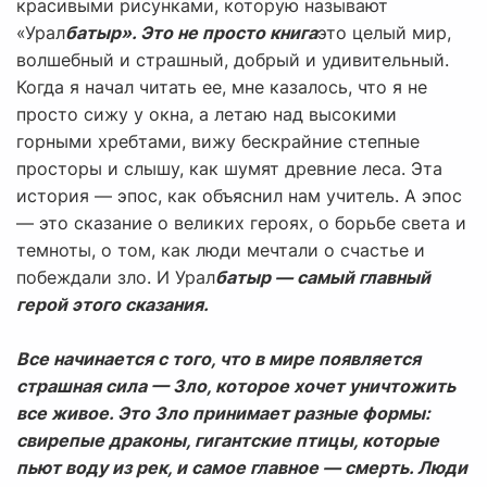
красивыми рисунками, которую называют
«Урал
батыр». Это не просто книга
это целый мир,
волшебный и страшный, добрый и удивительный.
Когда я начал читать ее, мне казалось, что я не
просто сижу у окна, а летаю над высокими
горными хребтами, вижу бескрайние степные
просторы и слышу, как шумят древние леса. Эта
история — эпос, как объяснил нам учитель. А эпос
— это сказание о великих героях, о борьбе света и
темноты, о том, как люди мечтали о счастье и
побеждали зло. И Урал
батыр — самый главный
герой этого сказания.
Все начинается с того, что в мире появляется
страшная сила — Зло, которое хочет уничтожить
все живое. Это Зло принимает разные формы:
свирепые драконы, гигантские птицы, которые
пьют воду из рек, и самое главное — смерть. Люди