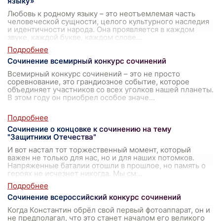
языку»
Любовь к родному языку – это неотъемлемая часть
человеческой сущности, целого культурного наследия
и идентичности народа. Она проявляется в каждом
звуке, каждой букве, каждом слове
...
Сочинение всемирный конкурс сочинений
Всемирный конкурс сочинений – это не просто
соревнование, это грандиозное событие, которое
объединяет участников со всех уголков нашей планеты.
В этом году он приобрел особое значе
...
Сочинение о концовке к сочинению на тему
"Защитники Отечества"
И вот настал тот торжественный момент, который
важен не только для нас, но и для наших потомков.
Напряженные баталии отошли в прошлое, но память о
героях не исчезнет никогда. Мы см
...
Сочинение всероссийский конкурс сочинений
Когда Константин обрёл свой первый фотоаппарат, он и
не предполагал, что это станет началом его великого