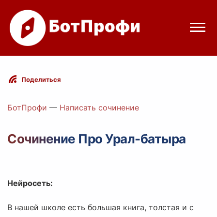
Режимы бота
Поделиться
Цены
БотПрофи
—
Написать сочинение
Вход
Сочинение Про Урал-батыра
elegram
Вход с Telegram
Нейросеть:
В нашей школе есть большая книга, толстая и с