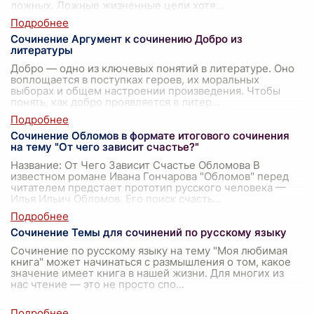
ложных. Ложные жизненные цели хотя
...
Сочинение Аргумент к сочинению Добро из
литературы
Добро — одно из ключевых понятий в литературе. Оно
воплощается в поступках героев, их моральных
выборах и общем настроении произведения. Чтобы
понять, как добро проявляется в литер
...
Сочинение Обломов в формате итогового сочинения
на тему "От чего зависит счастье?"
Название: От Чего Зависит Счастье Обломова В
известном романе Ивана Гончарова "Обломов" перед
читателем предстает прототип русского человека —
Илья Ильич Обломов. Его поиск счасть
...
Сочинение Темы для сочинений по русскому языку
Сочинение по русскому языку на тему "Моя любимая
книга" может начинаться с размышления о том, какое
значение имеет книга в нашей жизни. Для многих из
нас чтение — это не просто спо
...