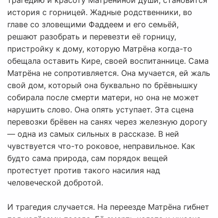
трагедию и красоту Матрёниной души, становится
история с горницей. Жадные родственники, во
главе со зловещими Фаддеем и его семьёй,
решают разобрать и перевезти её горницу,
пристройку к дому, которую Матрёна когда-то
обещала оставить Кире, своей воспитаннице. Сама
Матрёна не сопротивляется. Она мучается, ей жаль
свой дом, который она буквально по брёвнышку
собирала после смерти матери, но она не может
нарушить слово. Она опять уступает. Эта сцена
перевозки брёвен на санях через железную дорогу
— одна из самых сильных в рассказе. В ней
чувствуется что-то роковое, неправильное. Как
будто сама природа, сам порядок вещей
протестует против такого насилия над
человеческой добротой.
И трагедия случается. На переезде Матрёна гибнет