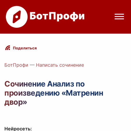
Режимы бота
Поделиться
Цены
БотПрофи
—
Написать сочинение
Вход
Сочинение Анализ по
произведению «Матренин
elegram
Вход с Telegram
двор»
Нейросеть: