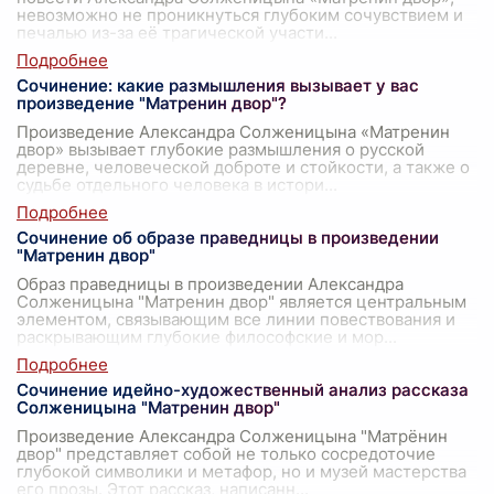
невозможно не проникнуться глубоким сочувствием и
печалью из-за её трагической участи
...
Сочинение: какие размышления вызывает у вас
произведение "Матренин двор"?
Произведение Александра Солженицына «Матренин
двор» вызывает глубокие размышления о русской
деревне, человеческой доброте и стойкости, а также о
судьбе отдельного человека в истори
...
Сочинение об образе праведницы в произведении
"Матренин двор"
Образ праведницы в произведении Александра
Солженицына "Матренин двор" является центральным
элементом, связывающим все линии повествования и
раскрывающим глубокие философские и мор
...
Сочинение идейно-художественный анализ рассказа
Солженицына "Матренин двор"
Произведение Александра Солженицына "Матрёнин
двор" представляет собой не только сосредоточие
глубокой символики и метафор, но и музей мастерства
его прозы. Этот рассказ, написанн
...