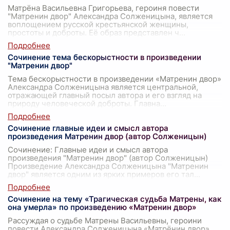
Матрёна Васильевна Григорьева, героиня повести
"Матренин двор" Александра Солженицына, является
воплощением русской крестьянской женщины,
простоты и доброты. Её образ представлен ч
...
Сочинение тема бескорыстности в произведении
"Матренин двор"
Тема бескорыстности в произведении «Матренин двор»
Александра Солженицына является центральной,
отражающей главный посыл автора и его взгляд на
природу человеческой доброты. Главна
...
Сочинение главные идеи и смысл автора
произведения Матренин двор (автор Солженицын)
Сочинение: Главные идеи и смысл автора
произведения "Матренин двор" (автор Солженицын)
Произведение Александра Солженицына "Матренин
двор" является одним из ярких примеров его тал
...
Сочинение на тему «Трагическая судьба Матрены, как
она умерла» по произведению «Матренин двор»
Рассуждая о судьбе Матрены Васильевны, героини
повести Александра Солженицына «Матрёнин двор»,