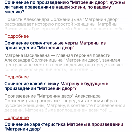
Сочинение по произведению "Матрёнин двор": нужны
ли такие праведники в нашей жизни, по вашему
мнению?
Повесть Александра Солженицына "Матренин двор"
рассказывает историю простой женщины, Матрёны
Васильевны Григорьевой, чей образ воплощает в себе
праведность и добродетель в обычной
...
Сочинение отличительные черты Матрены из
произведения "Матренин двор"
Матрена Васильевна — главная героиня повести
Александра Солженицына "Матренин двор", занимая
центральное место в произведении, она представляет
собой уникальную личность, чьи отлич
...
Сочинение какой я вижу Матрену в будущем в
произведении "Матренин двор"?
Произведение "Матренин двор" Александра
Солженицына раскрывает перед читателями образ
русской женщины, Матрену, в контексте послевоенной
деревни. Матрена была воплощением всей той
...
Сочинение характеристика Матрены в произведении
"Матренин двор"