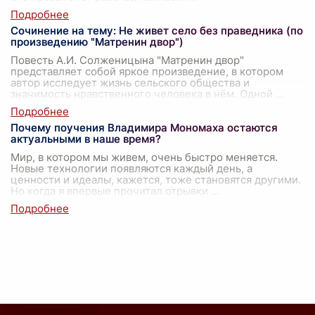
Сочинение на тему: Не живет село без праведника (по
произведению "Матренин двор")
Повесть А.И. Солженицына "Матренин двор"
представляет собой яркое произведение, в котором
автор исследует жизнь сельского общества и
значимость нравственного человека в нём. Одной
...
Почему поучения Владимира Мономаха остаются
актуальными в наше время?
Мир, в котором мы живем, очень быстро меняется.
Новые технологии появляются каждый день, а
ценности и идеалы, кажется, тоже становятся другими.
Но когда я впервые прочитал отрывки
...