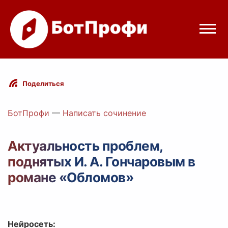
Режимы бота
Поделиться
Цены
БотПрофи
—
Написать сочинение
Вход
Актуальность проблем,
поднятых И. А. Гончаровым в
elegram
Вход с Telegram
романе «Обломов»
Нейросеть: