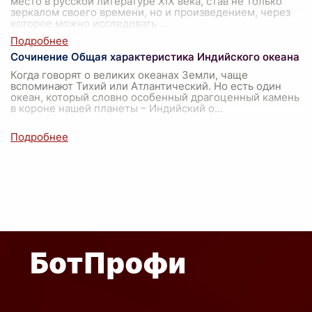
место в русской литературе XIX века, став не только
зеркалом своего времени, но и произведением, через
которое можно исследовать
...
Сочинение Общая характеристика Индийского океана
Когда говорят о великих океанах Земли, чаще
вспоминают Тихий или Атлантический. Но есть один
океан, который словно особенный драгоценный камень
в короне нашей планеты – Индийский о
...