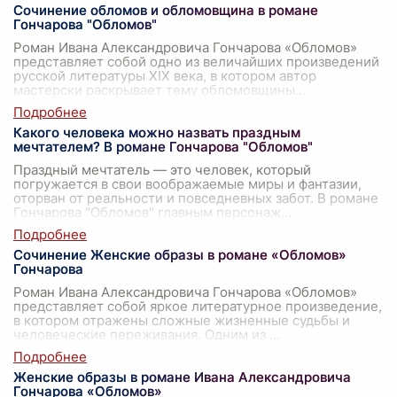
Сочинение обломов и обломовщина в романе
Гончарова "Обломов"
Роман Ивана Александровича Гончарова «Обломов»
представляет собой одно из величайших произведений
русской литературы XIX века, в котором автор
мастерски раскрывает тему обломовщины
...
Какого человека можно назвать праздным
мечтателем? В романе Гончарова "Обломов"
Праздный мечтатель — это человек, который
погружается в свои воображаемые миры и фантазии,
оторван от реальности и повседневных забот. В романе
Гончарова "Обломов" главным персонаж
...
Сочинение Женские образы в романе «Обломов»
Гончарова
Роман Ивана Александровича Гончарова «Обломов»
представляет собой яркое литературное произведение,
в котором отражены сложные жизненные судьбы и
человеческие переживания. Одним из
...
Женские образы в романе Ивана Александровича
Гончарова «Обломов»