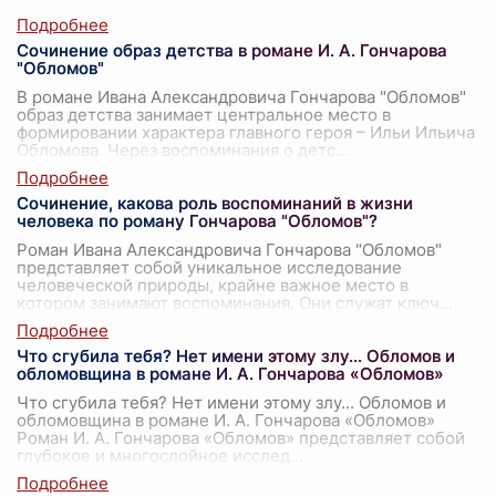
Сочинение образ детства в романе И. А. Гончарова
"Обломов"
В романе Ивана Александровича Гончарова "Обломов"
образ детства занимает центральное место в
формировании характера главного героя – Ильи Ильича
Обломова. Через воспоминания о детс
...
Сочинение, какова роль воспоминаний в жизни
человека по роману Гончарова "Обломов"?
Роман Ивана Александровича Гончарова "Обломов"
представляет собой уникальное исследование
человеческой природы, крайне важное место в
котором занимают воспоминания. Они служат ключ
...
Что сгубила тебя? Нет имени этому злу... Обломов и
обломовщина в романе И. А. Гончарова «Обломов»
Что сгубила тебя? Нет имени этому злу... Обломов и
обломовщина в романе И. А. Гончарова «Обломов»
Роман И. А. Гончарова «Обломов» представляет собой
глубокое и многослойное исслед
...