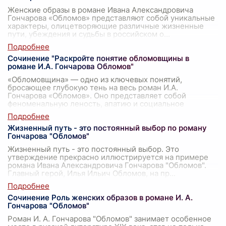
Женские образы в романе Ивана Александровича
Гончарова «Обломов» представляют собой уникальные
характеры, олицетворяющие различные жизненные
пути, убеждения и судьбы в российском о
...
Сочинение "Раскройте понятие обломовщины в
романе И.А. Гончарова Обломов"
«Обломовщина» — одно из ключевых понятий,
бросающее глубокую тень на весь роман И.А.
Гончарова «Обломов». Оно представляет собой
феноменальную леность, апатию и социальное
бездейст
...
Жизненный путь - это постоянный выбор по роману
Гончарова "Обломов"
Жизненный путь - это постоянный выбор. Это
утверждение прекрасно иллюстрируется на примере
романа Ивана Александровича Гончарова "Обломов".
Главный герой, Илья Ильич Обломов, на пр
...
Сочинение Роль женских образов в романе И. А.
Гончарова "Обломов"
Роман И. А. Гончарова "Обломов" занимает особенное