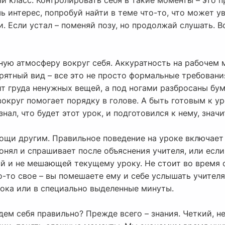
 класс. Контролировать себя в такие моменты – это п
ь интерес, попробуй найти в теме что-то, что может ув
и. Если устал – поменяй позу, но продолжай слушать. В
ую атмосферу вокруг себя. Аккуратность на рабочем м
опрятный вид – все это не просто формальные требован
жит груда ненужных вещей, а под ногами разбросаны бу
округ помогает порядку в голове. А быть готовым к ур
нал, что будет этот урок, и подготовился к нему, значи
мощи другим. Правильное поведение на уроке включает
онял и спрашивает после объяснения учителя, или если
й и не мешающей текущему уроку. Не стоит во время 
о-то свое – вы помешаете ему и себе услышать учител
рока или в специально выделенные минуты.
дем себя правильно? Прежде всего – знания. Четкий, 