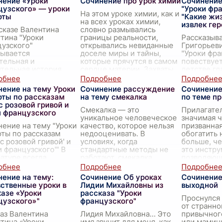
нение «Уроки
Сочинение про урок химии
Сочинение
цузского» — уроки
"Уроки фра
На этом уроке химии, как и
оты
"Какие жи
на всех уроках химии,
извлек гер
сказе Валентина
словно размывались
тина "Уроки
границы реальности,
Рассказыв
узского"
открывались невиданные
Григорьев
рывается
доселе миры и тайны,
"Уроки фра
тельная и
которые прячутся в самом
повествуе
тельная история,
сердце материи. Захваты
...
детстве гл
нстрирующая глубину
который ст
веческой доброты и
суровыми 
нение на тему Уроки
Сочинение рассуждение
Сочинени
адания. Действие
испытания
оты по рассказам
на тему смекалка
по теме п
схо
...
несм
...
с розовой гривой и
Смекалка — это
Прилагате
и французского
уникальное человеческое
значимая ч
ение на тему "Уроки
качество, которое нельзя
призванная
ты по рассказам
недооценивать. В
обогатить 
 с розовой гривой' и
условиях, когда
больше, че
и французского'" В
стандартные методы не
это инстру
атуре всегда
работают, смекалка
позволяющ
тствует глубокое
позволяет находить
эмоции и 
мание человеческой
нестандартные решения
атмосферу
ение на тему:
Сочинение Об уроках
Сочинени
ы и поиск вечны
...
и
...
ственные уроки в
Лидии Михайловны из
выходной
азе «Уроки
рассказа "Уроки
Проснулся 
цузского»"
французского"
от странно
аз Валентина
Лидия Михайловна… Это
привычног
тина «Уроки
имя звучит для меня, как
или мамин