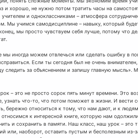
ии, понять сложные моменты. Мы экономим время учит
аз и хорошо, не нужно потом тратить часы на самосто
 учителем и одноклассниками – атмосфера сотрудниче
м. Мы учимся самодисциплине – навыку, который буде
конец, мы просто чувствуем себя лучше, потому что де
ат.
се мы иногда можем отвлечься или сделать ошибку в пов
справиться. Если ты сегодня был не очень внимателен
уду следить за объяснением и запишу главную мысль». 
 урок – это не просто сорок пять минут времени. Это 
, узнать что-то, что потом поможет в жизни. И вести с
ь, бережно относиться к тому, что нам дают, и к людям
 относимся к интересной книге, которую нам одолжили
ить и сохранить в памяти. Наш класс, наш урок – это 
й или, наоборот, оставить пустым и бесполезным из-з