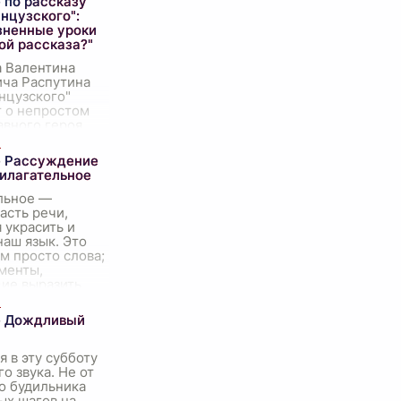
 по рассказу
нцузского":
зненные уроки
ой рассказа?"
а Валентина
ича Распутина
нцузского"
т о непростом
авного героя,
алкивается с
жизненными
е Рассуждение
ми. Однако,
рилагательное
льное —
асть речи,
 украсить и
наш язык. Это
м просто слова;
менты,
ие выразить
передать
. При
...
е Дождливый
я в эту субботу
го звука. Не от
о будильника
ых шагов на