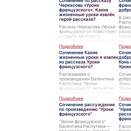
Сочинение по рассказу
Сочи
Черкасова «Уроки
фран
французского». Какие
добр
жизненные уроки извлёк
В рас
герой рассказа?
Распу
Рассказ Черкасова «Уроки
франц
французского» повествует
раск
о судьбе молодого
трога
мальчишки, который не
поучи
только погрузился в мир
демо
иностранных языков, но и
чело
Сочинение Какие
Сочи
получил гораздо более
состр
жизненные уроки я извлек
добр
важные, жизненные у
...
прои
из рассказа Уроки
Конь 
французского?
Урок
Рассказывая о
Сочин
произведении Валентина
добро
Распутина "Уроки
'Конь
французского", нельзя не
'Урок
упомянуть о том, сколько
литер
ценных жизненных уроков
прису
оно преподносит своим
пони
Сочинение рассуждение
Сочин
читателям. На протяжении
натур
по произведению "Уроки
"Нрав
сюжет
...
французского"
расск
фран
"Уроки французского"
Валентина Распутина —
Расск
произведение, которое,
Распу