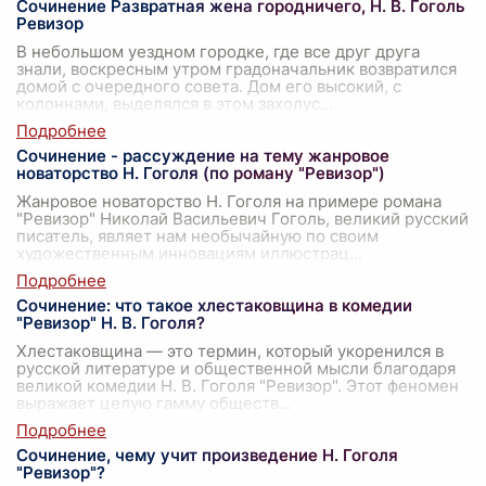
Сочинение Развратная жена городничего, Н. В. Гоголь
Ревизор
В небольшом уездном городке, где все друг друга
знали, воскресным утром градоначальник возвратился
домой с очередного совета. Дом его высокий, с
колоннами, выделялся в этом захолус
...
Сочинение - рассуждение на тему жанровое
новаторство Н. Гоголя (по роману "Ревизор")
Жанровое новаторство Н. Гоголя на примере романа
"Ревизор" Николай Васильевич Гоголь, великий русский
писатель, являет нам необычайную по своим
художественным инновациям иллюстрац
...
Сочинение: что такое хлестаковщина в комедии
"Ревизор" Н. В. Гоголя?
Хлестаковщина — это термин, который укоренился в
русской литературе и общественной мысли благодаря
великой комедии Н. В. Гоголя "Ревизор". Этот феномен
выражает целую гамму обществ
...
Сочинение, чему учит произведение Н. Гоголя
"Ревизор"?