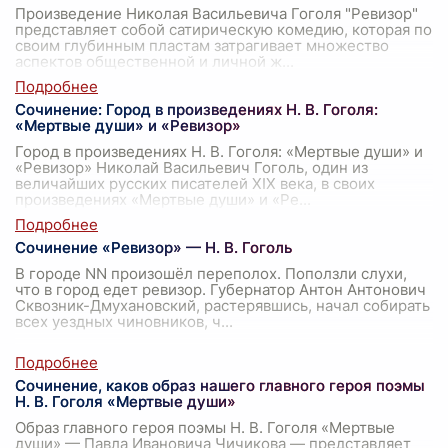
Произведение Николая Васильевича Гоголя "Ревизор"
представляет собой сатирическую комедию, которая по
своим глубинным пластам затрагивает множество
аспектов общественной и личной ж
...
Сочинение: Город в произведениях Н. В. Гоголя:
«Мертвые души» и «Ревизор»
Город в произведениях Н. В. Гоголя: «Мертвые души» и
«Ревизор» Николай Васильевич Гоголь, один из
величайших русских писателей XIX века, в своих
произведениях «Мертвые души» и «Ре
...
Сочинение «Ревизор» — Н. В. Гоголь
В городе NN произошёл переполох. Поползли слухи,
что в город едет ревизор. Губернатор Антон Антонович
Сквозник-Дмухановский, растерявшись, начал собирать
всех уездных чиновников, ч
...
Сочинение, каков образ нашего главного героя поэмы
Н. В. Гоголя «Мертвые души»
Образ главного героя поэмы Н. В. Гоголя «Мертвые
души» — Павла Ивановича Чичикова — представляет