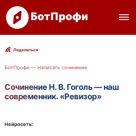
Режимы бота
Поделиться
Цены
БотПрофи
—
Написать сочинение
Вход
Сочинение Н. В. Гоголь — наш
современник. «Ревизор»
elegram
Вход с Telegram
Нейросеть: