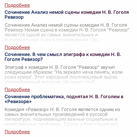
Сочинение Анализ немой сцены комедии Н. В. Гоголя
Ревизор
Сочинение Анализ немой сцены комедии Н. В. Гоголя
Ревизор Немая сцена в комедии Н. В. Гоголя "Ревизор"
является одной из самых значительных и
выразительных сцен в произведении. Он
...
Сочинение. В чем смысл эпиграфа к комедии Н. В.
Гоголя Ревизор?
Эпиграф к комедии Н. В. Гоголя "Ревизор" звучит
следующим образом: "На зеркало неча пенять, коли
рожа крива". Этот народный пословицевый выраз,
употребленный автором, обладает глуб
...
Сочинение проблематика, поднятая Н. В. Гоголем в
«Ревизоре»
Комедия «Ревизор» Н. В. Гоголя является одним из
самых значительных произведений в русской
литературе, поднимающим важные социальные и
нравственные проблемы. Гоголь с блестящей иро
...