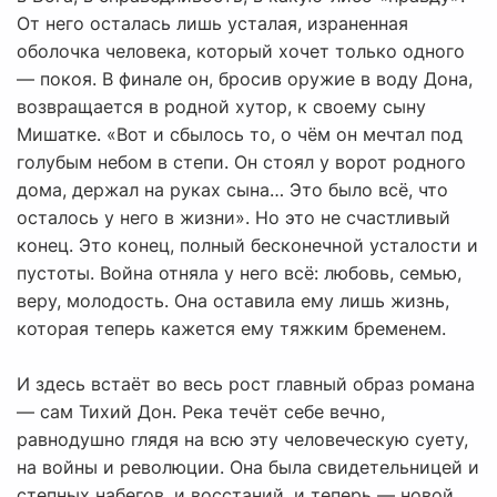
От него осталась лишь усталая, израненная
оболочка человека, который хочет только одного
— покоя. В финале он, бросив оружие в воду Дона,
возвращается в родной хутор, к своему сыну
Мишатке. «Вот и сбылось то, о чём он мечтал под
голубым небом в степи. Он стоял у ворот родного
дома, держал на руках сына… Это было всё, что
осталось у него в жизни». Но это не счастливый
конец. Это конец, полный бесконечной усталости и
пустоты. Война отняла у него всё: любовь, семью,
веру, молодость. Она оставила ему лишь жизнь,
которая теперь кажется ему тяжким бременем.
И здесь встаёт во весь рост главный образ романа
— сам Тихий Дон. Река течёт себе вечно,
равнодушно глядя на всю эту человеческую суету,
на войны и революции. Она была свидетельницей и
степных набегов, и восстаний, и теперь — новой