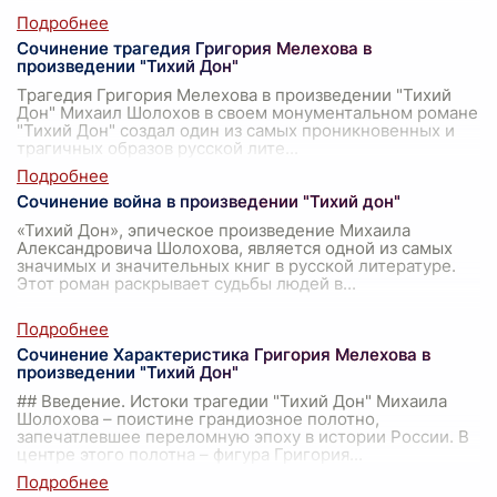
Сочинение трагедия Григория Мелехова в
произведении "Тихий Дон"
Трагедия Григория Мелехова в произведении "Тихий
Дон" Михаил Шолохов в своем монументальном романе
"Тихий Дон" создал один из самых проникновенных и
трагичных образов русской лите
...
Сочинение война в произведении "Тихий дон"
«Тихий Дон», эпическое произведение Михаила
Александровича Шолохова, является одной из самых
значимых и значительных книг в русской литературе.
Этот роман раскрывает судьбы людей в
...
Сочинение Характеристика Григория Мелехова в
произведении "Тихий Дон"
## Введение. Истоки трагедии "Тихий Дон" Михаила
Шолохова – поистине грандиозное полотно,
запечатлевшее переломную эпоху в истории России. В
центре этого полотна – фигура Григория
...