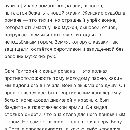
пули в финале романа, когда они, наконец,
пытаются бежать к новой жизни. Женские судьбы в
романе — это тихий, но страшный упрёк войне,
которая отнимает у них мужей, сыновей, отцов,
разрушает семьи и оставляет их одних с
неподъёмным горем. Земля, которую казаки так
защищали, остаётся сиротливой и запущенной без
рабочих мужских рук.
Сам Григорий к концу романа — это полная
противоположность тому молодому парню, каким
мы видели его в начале. Война выжгла его душу. Он
прошёл через всё: был георгиевским кавалером у
белых, командовал дивизией у красных, был
бандитом в повстанческой армии. Он видел
столько смерти, что она стала для него привычным
фоном. Но самое главное — он потерял веру. Веру
в Бога, в справедливость, в какую-либо «правду».