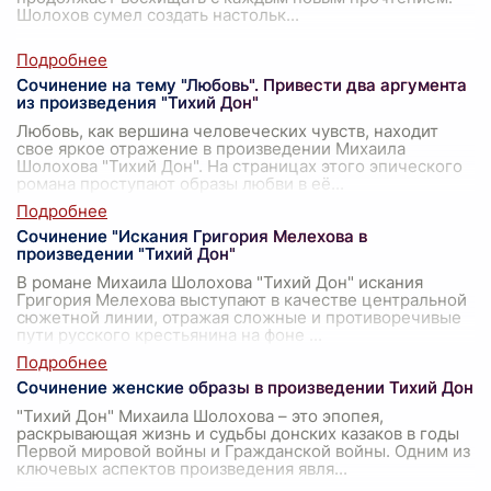
Шолохов сумел создать настольк
...
Сочинение на тему "Любовь". Привести два аргумента
из произведения "Тихий Дон"
Любовь, как вершина человеческих чувств, находит
свое яркое отражение в произведении Михаила
Шолохова "Тихий Дон". На страницах этого эпического
романа проступают образы любви в её
...
Сочинение "Искания Григория Мелехова в
произведении "Тихий Дон"
В романе Михаила Шолохова "Тихий Дон" искания
Григория Мелехова выступают в качестве центральной
сюжетной линии, отражая сложные и противоречивые
пути русского крестьянина на фоне
...
Сочинение женские образы в произведении Тихий Дон
"Тихий Дон" Михаила Шолохова – это эпопея,
раскрывающая жизнь и судьбы донских казаков в годы
Первой мировой войны и Гражданской войны. Одним из
ключевых аспектов произведения явля
...