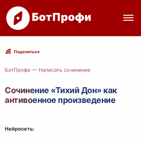
Режимы бота
Поделиться
Цены
БотПрофи
—
Написать сочинение
Вход
Сочинение «Тихий Дон» как
антивоенное произведение
elegram
Вход с Telegram
Нейросеть: