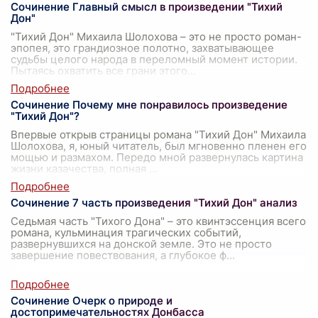
Сочинение Главный смысл в произведении "Тихий
Дон"
"Тихий Дон" Михаила Шолохова – это не просто роман-
эпопея, это грандиозное полотно, захватывающее
судьбы целого народа в переломный момент истории.
Пытаясь охватить все грани этого
...
Сочинение Почему мне понравилось произведение
"Тихий Дон"?
Впервые открыв страницы романа "Тихий Дон" Михаила
Шолохова, я, юный читатель, был мгновенно пленен его
мощью и размахом. Передо мной развернулась картина
жизни казачества, полная
...
Сочинение 7 часть произведения "Тихий Дон" анализ
Седьмая часть "Тихого Дона" – это квинтэссенция всего
романа, кульминация трагических событий,
развернувшихся на донской земле. Это не просто
завершение повествования, а глубокое ф
...
Сочинение Очерк о природе и
достопримечательностях Донбасса