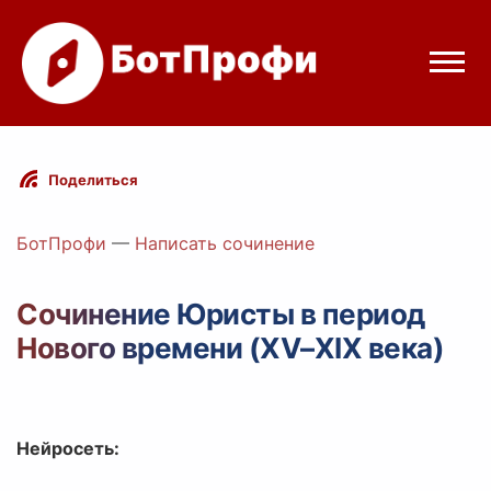
Режимы бота
Поделиться
Цены
БотПрофи
—
Написать сочинение
Вход
Сочинение Юристы в период
Нового времени (XV–XIX века)
elegram
Вход с Telegram
Нейросеть: