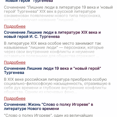
"новый герой" Тургенева
Сочинение "Лишние люди в литературе 19 века и 'новый
герой' Тургенева" XIX век в русской литературе
ознаменован появлением нового типа персонажа,
который получил название "лишний
...
Сочинение Лишние люди в литературе XIX века и
новый герой И. С. Тургенева
В литературе XIX века особое место занимают так
называемые "лишние люди" — персонажи, которые
через свои внутренние конфликты и неумение
оставаться полезными для общества отражают
...
Сочинение Лишние люди 19 века и "новый герой"
Тургенева
В XIX веке российская литература приобрела особую
социально-философскую насыщенность, отразившую в
себе дух времени и глубокие внутренние конфликты
общества. Одним из ключевых фено
...
Сочинение: Жизнь "Слово о полку Игореве" в
литературе Нового времени
"Слово о полку Игореве", один из величайших