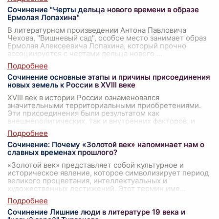
Сочинение "Черты дельца нового времени в образе
Ермолая Лопахина"
В литературном произведении Антона Павловича
Чехова, "Вишневый сад", особое место занимает образ
Ермолая Алексеевича Лопахина, который прочно
ассоциируется с чертами дельца нового
...
Сочинение основные этапы и причины присоединения
новых земель к России в XVIII веке
XVIII век в истории России ознаменовался
значительными территориальными приобретениями.
Эти присоединения были результатом как
внешнеполитических, так и внутренних факторов, и
отли
...
Сочинение: Почему «Золотой век» напоминает нам о
славных временах прошлого?
«Золотой век» представляет собой культурное и
историческое явление, которое символизирует период
великого процветания, интеллектуальных и
художественных достижений. Этот термин име
...
Сочинение Лишние люди в литературе 19 века и