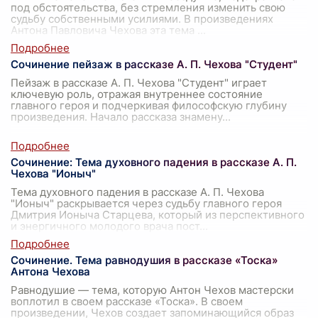
под обстоятельства, без стремления изменить свою
судьбу собственными усилиями. В произведениях
Антона Павловича Чехова эта тема
...
Сочинение пейзаж в рассказе А. П. Чехова "Студент"
Пейзаж в рассказе А. П. Чехова "Студент" играет
ключевую роль, отражая внутреннее состояние
главного героя и подчеркивая философскую глубину
произведения. Начало рассказа знамену
...
Сочинение: Тема духовного падения в рассказе А. П.
Чехова "Ионыч"
Тема духовного падения в рассказе А. П. Чехова
"Ионыч" раскрывается через судьбу главного героя
Дмитрия Ионыча Старцева, который из перспективного
и энергичного молодого врача пост
...
Сочинение. Тема равнодушия в рассказе «Тоска»
Антона Чехова
Равнодушие — тема, которую Антон Чехов мастерски
воплотил в своем рассказе «Тоска». В своем
произведении, Чехов создает запоминающийся образ