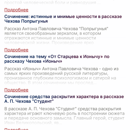
простой человеческой боли и равнодушия
...
Сочинение: истинные и мнимые ценности в рассказе
Чехова Попрыгунья
Рассказ Антона Павловича Чехова "Попрыгунья"
является своеобразным зеркалом, в котором
отражаются истинные и мнимые ценности
человеческой жизни. Произведение ярко
демонстрирует кон
...
Сочинение на тему «От Старцева к Ионычу» по
рассказу Чехова «Ионыч»
Рассказ «Ионыч» Антона Павловича Чехова - одно из
самых ярких произведений русской литературы,
пронизанное глубоким психологизмом и сатирой на
общество. В этом сочинении мы прослед
...
Сочинение средства раскрытия характера в рассказе
А. П. Чехова "Студент"
В рассказе А. П. Чехова "Студент" средства раскрытия
характера играют ключевую роль в построении сюжета
и передаче основного замысла. Главный герой, студент
Иван Великопольский, яв
...