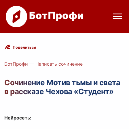
Режимы бота
Поделиться
Цены
БотПрофи
—
Написать сочинение
Вход
Сочинение Мотив тьмы и света
в рассказе Чехова «Студент»
elegram
Вход с Telegram
Нейросеть: