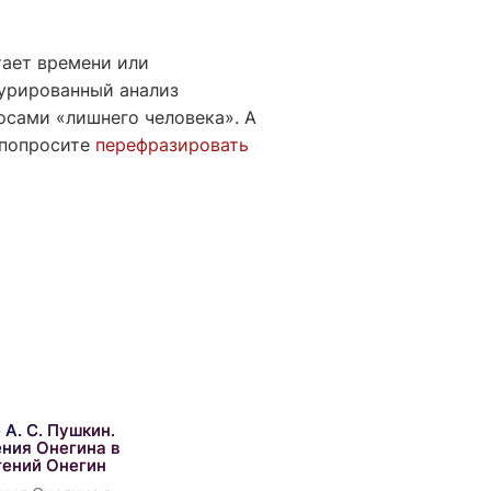
тает времени или
турированный анализ
осами «лишнего человека». А
 попросите
перефразировать
А. С. Пушкин.
ения Онегина в
гений Онегин