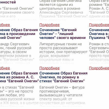
Образ Евгения Онегина
Образ Евге
енностей
является одним из
романе "Е
 "Евгений Онегин"
центральных в романе
Роман А. С
отражением своего
Александра Сергеевича
"Евгений О
ни и его
Пушкина "Евгений Онегин".
одним из 
нностей. Александр
Этот персонаж
произведе
евич Пушкин, автор
представляет собой
литературы
 произведения,
классического героя
фигурой эт
нение Образ Евгения
Сочинение "Евгений
Сочинение
л не просто историю
своего времени, че
...
ина в произведении
Онегин" - "лишний
Онегина в 
ое и его судьбе, но
ний Онегин"
человек" своего времени
Пушкина "
сандр Сергеевич
Литературные гении не
Роман в ст
н, гений русской
просто рассказывают
Сергеевич
атуры, в своем
истории, они препарируют
"Евгений О
мертном романе в
души, вскрывают
просто пр
х "Евгений Онегин"
социальные язвы и
литературы
л образ, ставший
проникают в самые
эпоха, зап
вым для целого
потаенные уголки
зеркале х
ения. Евгений
человеческого сознания.
слова. И в 
нение Образ Евгения
Сочинение Образ Евгения
н – это
...
Александр Сергеевич
...
на из романа А. С.
Онегина, по роману в
ина "Евгений Онегин"
стихах "Евгений Онегин"
 в стихах "Евгений
Евгений Онегин – фигура
н" – это не просто
противоречивая,
ия любви, это
вызывающая у читателя
ама русской жизни
спектр эмоций: от
а XIX века, а в центре
сочувствия до неприязни.
образ Евгения
Однозначно причислить