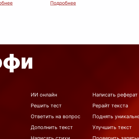
на, загадочного и
его к героям или злодеям
воречивого геро
...
невозможно. Он –
сложный, мн
...
ИИ онлайн
Написать реферат
Решить тест
Рерайт текста
Ответить на вопрос
Поднять уникальн
Дополнить текст
Улучшить текст
Написать стихи
Проверить запяты