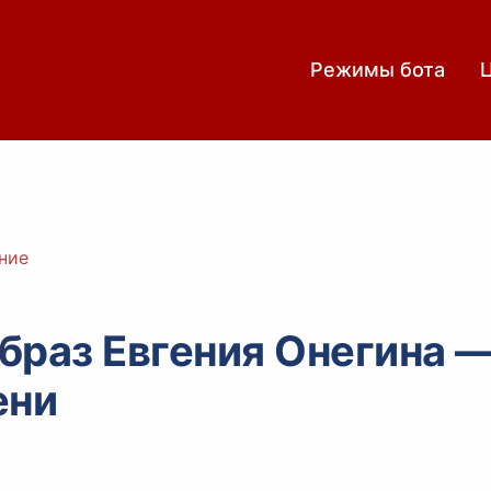
Режимы бота
ние
браз Евгения Онегина —
ени