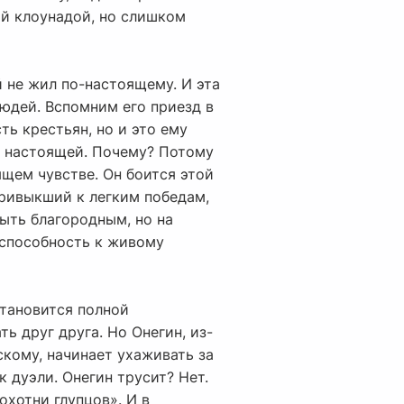
ой клоунадой, но слишком
 не жил по-настоящему. И эта
людей. Вспомним его приезд в
ть крестьян, но и это ему
, настоящей. Почему? Потому
щем чувстве. Он боится этой
привыкший к легким победам,
быть благородным, но на
еспособность к живому
становится полной
 друг друга. Но Онегин, из-
скому, начинает ухаживать за
 дуэли. Онегин трусит? Нет.
охотни глупцов». И в