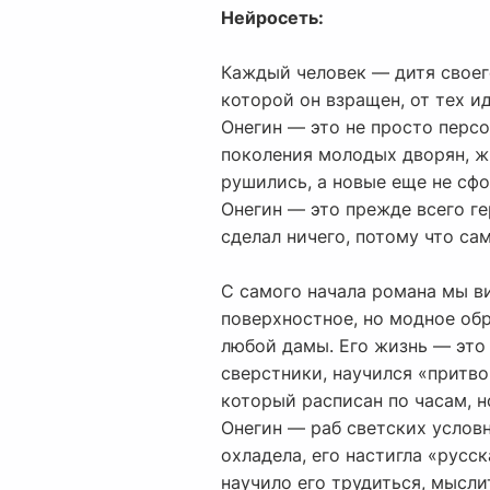
Нейросеть:
Каждый человек — дитя своего
которой он взращен, от тех и
Онегин — это не просто перс
поколения молодых дворян, жи
рушились, а новые еще не сф
Онегин — это прежде всего ге
сделал ничего, потому что са
С самого начала романа мы ви
поверхностное, но модное обр
любой дамы. Его жизнь — это 
сверстники, научился «притво
который расписан по часам, н
Онегин — раб светских условн
охладела, его настигла «русск
научило его трудиться, мысли