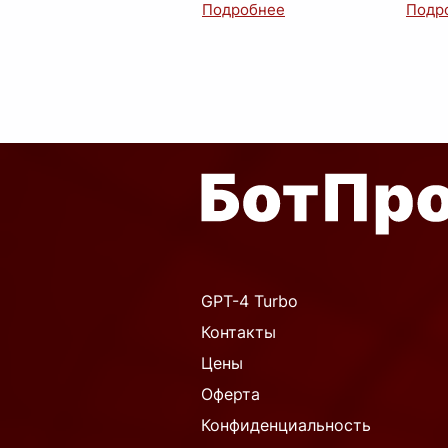
как жанре, – "Евгений
Онеги
Онегин". Это не просто
проти
история любви, это энци
...
GPT-4 Turbo
Контакты
Цены
Оферта
Конфиденциальность