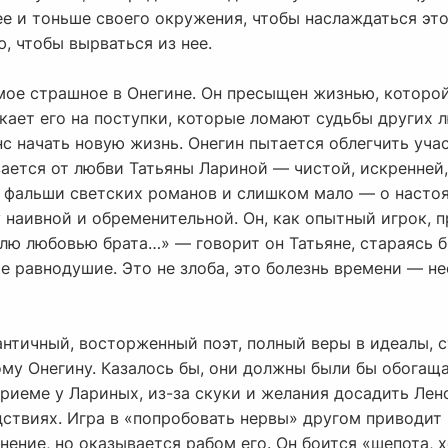
ее и тоньше своего окружения, чтобы наслаждаться эт
, чтобы вырваться из нее.
мое страшное в Онегине. Он пресыщен жизнью, которой
кает его на поступки, которые ломают судьбы других 
нс начать новую жизнь. Онегин пытается облегчить учас
вается от любви Татьяны Лариной — чистой, искренней
о фальши светских романов и слишком мало — о настоя
 наивной и обременительной. Он, как опытный игрок, 
юблю любовью брата…» — говорит он Татьяне, стараясь 
е равнодушие. Это не злоба, это болезнь времени — н
античный, восторженный поэт, полный веры в идеалы, 
 Онегину. Казалось бы, они должны были бы обогащать
приеме у Лариных, из-за скуки и желания досадить Лен
дствиях. Игра в «попробовать нервы» другом приводит к
ение, но оказывается рабом его. Он боится «шепота, х