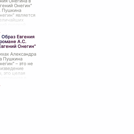
ния Онегина в
вгений Онегин"
. Пушкина
негин" является
величайших
ний русской
, и центральной
ого рома
...
 Образ Евгения
романе А.С.
Евгений Онегин"
ихах Александра
а Пушкина
негин" – это не
оизведение
, это целая
ечатленная в
удожественного
центре эт
...