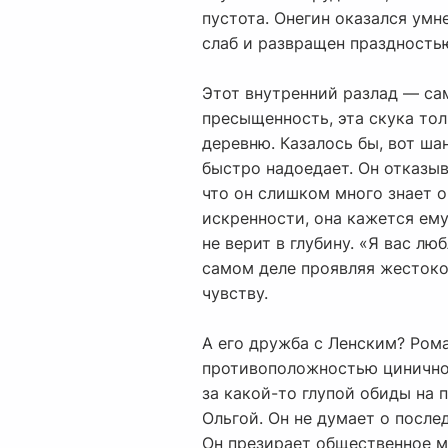
пустота. Онегин оказался умн
слаб и развращен праздностью
Этот внутренний разлад — са
пресыщенность, эта скука тол
деревню. Казалось бы, вот ша
быстро надоедает. Он отказы
что он слишком много знает 
искренности, она кажется ему
не верит в глубину. «Я вас л
самом деле проявляя жестоко
чувству.
А его дружба с Ленским? Ром
противоположностью циничному
за какой-то глупой обиды на 
Ольгой. Он не думает о после
Он презирает общественное мн