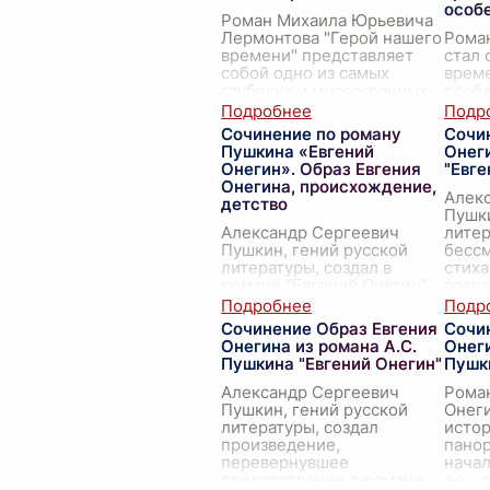
особ
Роман Михаила Юрьевича
Лермонтова "Герой нашего
Роман
времени" представляет
стал 
собой одно из самых
време
глубоких и многогранных
особе
произведений русской
Серге
литературы XIX века.
этого
Сочинение по роману
Сочи
Главный герой Печорин
созда
Пушкина «Евгений
Онег
пр
...
о гер
Онегин». Образ Евгения
"Евге
та
...
Онегина, происхождение,
Алек
детство
Пушки
Александр Сергеевич
литер
Пушкин, гений русской
бесс
литературы, создал в
стиха
романе "Евгений Онегин"
созда
не просто историю любви
знако
и разочарования, но и
покол
Сочинение Образ Евгения
Сочи
широкую панораму
Онеги
Онегина из романа А.С.
Онеги
русской жизни первой
Пушкина "Евгений Онегин"
Пушк
трети XIX
...
Александр Сергеевич
Роман
Пушкин, гений русской
Онеги
литературы, создал
истор
произведение,
панор
перевернувшее
начал
представление о романе
ее – 