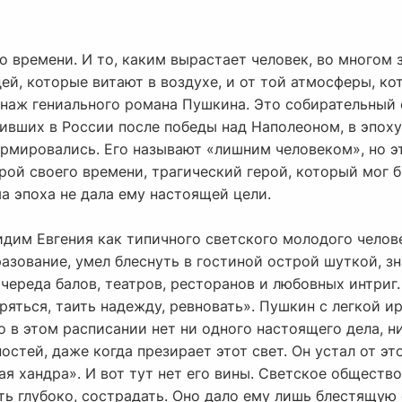
 времени. И то, каким вырастает человек, во многом з
дей, которые витают в воздухе, и от той атмосферы, ко
онаж гениального романа Пушкина. Это собирательный 
вших в России после победы над Наполеоном, в эпоху
ормировались. Его называют «лишним человеком», но э
рой своего времени, трагический герой, который мог б
ма эпоха не дала ему настоящей цели.
дим Евгения как типичного светского молодого челов
азование, умел блеснуть в гостиной острой шуткой, зн
череда балов, театров, ресторанов и любовных интриг. 
ряться, таить надежду, ревновать». Пушкин с легкой и
о в этом расписании нет ни одного настоящего дела, н
остей, даже когда презирает этот свет. Он устал от э
ая хандра». И вот тут нет его вины. Светское общество
ть глубоко, сострадать. Оно дало ему лишь блестящую