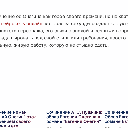
инение об Онегине как герое своего времени, но не хва
ь
нейросеть онлайн
, которая за секунды создаст струк
нского персонажа, его связи с эпохой и вечными вопр
 адаптировать под свой стиль или требования, просто
ьную, живую работу, которую не стыдно сдать.
нение Роман
Сочинение А. С. Пушкина:
Сочинение 
ний Онегин" стал
образ Евгения Онегина в
Образ Евг
жением своего
романе "Евгений Онегин"
романе Ев
ни и его