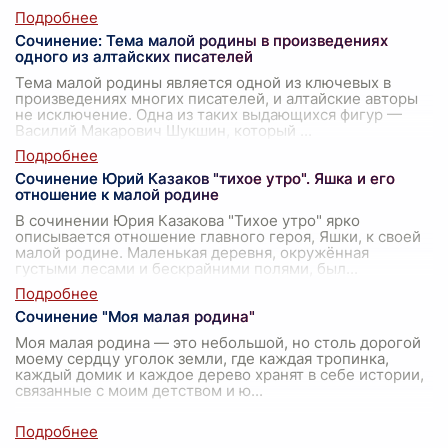
Сочинение: Тема малой родины в произведениях
одного из алтайских писателей
Тема малой родины является одной из ключевых в
произведениях многих писателей, и алтайские авторы
не исключение. Одна из таких выдающихся фигур —
Василий Макарович Шукшин, который
...
Сочинение Юрий Казаков "тихое утро". Яшка и его
отношение к малой родине
В сочинении Юрия Казакова "Тихое утро" ярко
описывается отношение главного героя, Яшки, к своей
малой родине. Маленькая деревня, окружённая
густыми лесами и бескрайними полями, был
...
Сочинение "Моя малая родина"
Моя малая родина — это небольшой, но столь дорогой
моему сердцу уголок земли, где каждая тропинка,
каждый домик и каждое дерево хранят в себе истории,
связанные с моим детством и ю
...