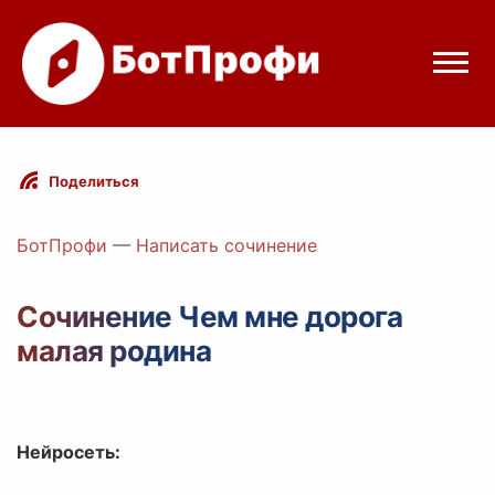
Режимы бота
Поделиться
Цены
БотПрофи
—
Написать сочинение
Вход
Сочинение Чем мне дорога
малая родина
Telegram
Вход с Telegram
Нейросеть: