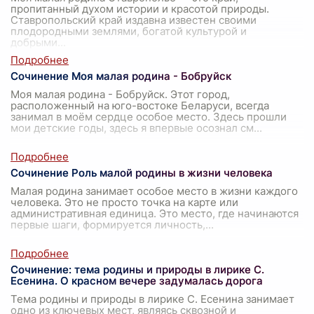
пропитанный духом истории и красотой природы.
Ставропольский край издавна известен своими
плодородными землями, богатой культурой и
добрыми
...
Сочинение Моя малая родина - Бобруйск
Моя малая родина - Бобруйск. Этот город,
расположенный на юго-востоке Беларуси, всегда
занимал в моём сердце особое место. Здесь прошли
мои детские годы, здесь я впервые осознал см
...
Сочинение Роль малой родины в жизни человека
Малая родина занимает особое место в жизни каждого
человека. Это не просто точка на карте или
административная единица. Это место, где начинаются
первые шаги, формируется личность,
...
Сочинение: тема родины и природы в лирике С.
Есенина. О красном вечере задумалась дорога
Тема родины и природы в лирике С. Есенина занимает
одно из ключевых мест, являясь сквозной и