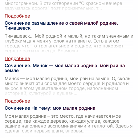
многогранной. В стихотворении "О красном вечере
задумалась дорога" поэт пронзительно, т
...
Сочинение размышление о своей малой родине.
Тимашевск
Тимашевск… Мой родной и малый, но таким значимым и
глубоким для меня уголок на планете. Есть в этом
городе что-то трогательное и родное, что покоряет
сердце раз и навсегда. Возможн
...
Сочинение: Минск — моя малая родина, мой рай на
земле
Минск — моя малая родина, мой рай на земле. О, сколь
много значат эти слова для моего сердца! Я родился и
вырос в этом удивительном городе, наполненном
историей, культурой и душевн
...
Сочинение На тему: моя малая родина
Моя малая родина – это место, где начинается мое
сердце, где каждое дерево, каждая улица, каждое
здание наполнено воспоминаниями и теплотой. Здесь я
сделал свои первые шаги, впервы
...