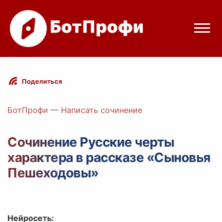
Режимы бота
Поделиться
Цены
БотПрофи
—
Написать сочинение
Вход
Сочинение Русские черты
характера в рассказе «Сыновья
Telegram
Вход с Telegram
Пешеходовы»
Нейросеть: