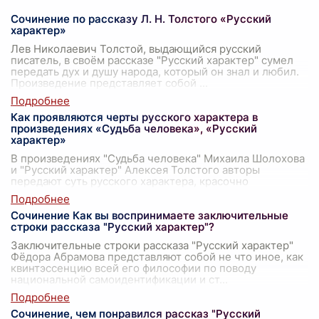
Сочинение по рассказу Л. Н. Толстого «Русский
характер»
Лев Николаевич Толстой, выдающийся русский
писатель, в своём рассказе "Русский характер" сумел
передать дух и душу народа, который он знал и любил.
Произведение представляет собой
...
Как проявляются черты русского характера в
произведениях «Судьба человека», «Русский
характер»
В произведениях "Судьба человека" Михаила Шолохова
и "Русский характер" Алексея Толстого авторы
передают суть русского характера, красочно
иллюстрируя психологические и моральные ч
...
Сочинение Как вы воспринимаете заключительные
строки рассказа "Русский характер"?
Заключительные строки рассказа "Русский характер"
Фёдора Абрамова представляют собой не что иное, как
квинтэссенцию всей его философии по поводу
национальной самоидентификации и ст
...
Сочинение, чем понравился рассказ "Русский