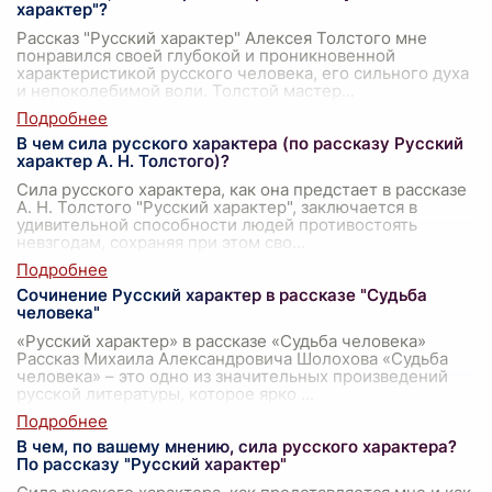
характер"?
Рассказ "Русский характер" Алексея Толстого мне
понравился своей глубокой и проникновенной
характеристикой русского человека, его сильного духа
и непоколебимой воли. Толстой мастер
...
В чем сила русского характера (по рассказу Русский
характер А. Н. Толстого)?
Сила русского характера, как она предстает в рассказе
А. Н. Толстого "Русский характер", заключается в
удивительной способности людей противостоять
невзгодам, сохраняя при этом сво
...
Сочинение Русский характер в рассказе "Судьба
человека"
«Русский характер» в рассказе «Судьба человека»
Рассказ Михаила Александровича Шолохова «Судьба
человека» – это одно из значительных произведений
русской литературы, которое ярко
...
В чем, по вашему мнению, сила русского характера?
По рассказу "Русский характер"