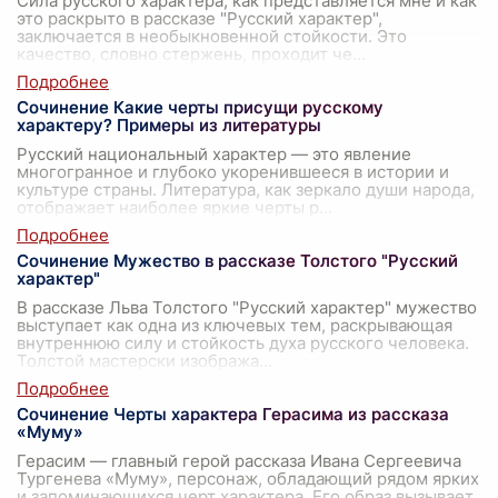
Сила русского характера, как представляется мне и как
это раскрыто в рассказе "Русский характер",
заключается в необыкновенной стойкости. Это
качество, словно стержень, проходит че
...
Сочинение Какие черты присущи русскому
характеру? Примеры из литературы
Русский национальный характер — это явление
многогранное и глубоко укоренившееся в истории и
культуре страны. Литература, как зеркало души народа,
отображает наиболее яркие черты р
...
Сочинение Мужество в рассказе Толстого "Русский
характер"
В рассказе Льва Толстого "Русский характер" мужество
выступает как одна из ключевых тем, раскрывающая
внутреннюю силу и стойкость духа русского человека.
Толстой мастерски изобража
...
Сочинение Черты характера Герасима из рассказа
«Муму»
Герасим — главный герой рассказа Ивана Сергеевича
Тургенева «Муму», персонаж, обладающий рядом ярких
и запоминающихся черт характера. Его образ вызывает