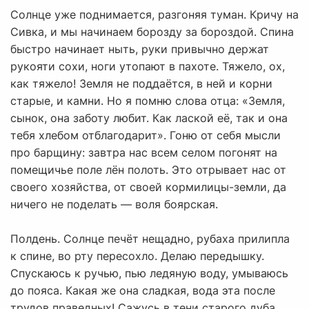
Солнце уже поднимается, разгоняя туман. Кричу на
Сивка, и мы начинаем борозду за бороздой. Спина
быстро начинает ныть, руки привычно держат
рукояти сохи, ноги утопают в пахоте. Тяжело, ох,
как тяжело! Земля не поддаётся, в ней и корни
старые, и камни. Но я помню слова отца: «Земля,
сынок, она заботу любит. Как лаской её, так и она
тебя хлебом отблагодарит». Гоню от себя мысли
про барщину: завтра нас всем селом погонят на
помещичье поле лён полоть. Это отрывает нас от
своего хозяйства, от своей кормилицы-земли, да
ничего не поделать — воля боярская.
Полдень. Солнце печёт нещадно, рубаха прилипла
к спине, во рту пересохло. Делаю передышку.
Спускаюсь к ручью, пью ледяную воду, умываюсь
до пояса. Какая же она сладкая, вода эта после
трудов праведных! Сажусь в тени старого дуба,