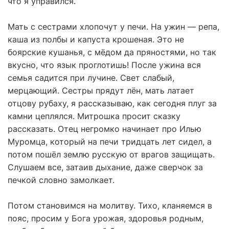
что я управился.
Мать с сестрами хлопочут у печи. На ужин — репа,
каша из полбы и капуста крошеная. Это не
боярские кушанья, с мёдом да пряностями, но так
вкусно, что язык проглотишь! После ужина вся
семья садится при лучине. Свет слабый,
мерцающий. Сестры прядут лён, мать латает
отцову рубаху, я рассказываю, как сегодня плуг за
камни цеплялся. Митрошка просит сказку
рассказать. Отец негромко начинает про Илью
Муромца, который на печи тридцать лет сидел, а
потом пошёл землю русскую от врагов защищать.
Слушаем все, затаив дыхание, даже сверчок за
печкой словно замолкает.
Потом становимся на молитву. Тихо, кланяемся в
пояс, просим у Бога урожая, здоровья родным,