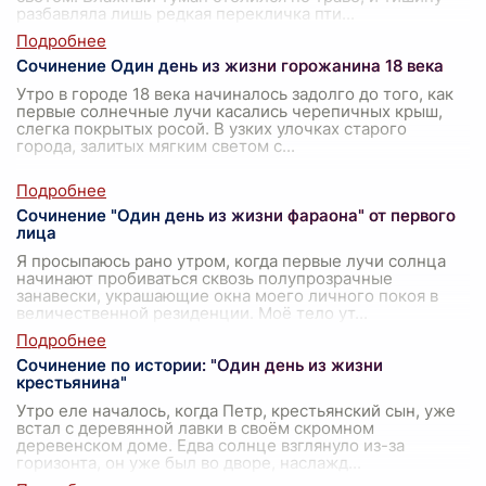
разбавляла лишь редкая перекличка пти
...
Сочинение Один день из жизни горожанина 18 века
Утро в городе 18 века начиналось задолго до того, как
первые солнечные лучи касались черепичных крыш,
слегка покрытых росой. В узких улочках старого
города, залитых мягким светом с
...
Сочинение "Один день из жизни фараона" от первого
лица
Я просыпаюсь рано утром, когда первые лучи солнца
начинают пробиваться сквозь полупрозрачные
занавески, украшающие окна моего личного покоя в
величественной резиденции. Моё тело ут
...
Сочинение по истории: "Один день из жизни
крестьянина"
Утро еле началось, когда Петр, крестьянский сын, уже
встал с деревянной лавки в своём скромном
деревенском доме. Едва солнце взглянуло из-за
горизонта, он уже был во дворе, наслажд
...