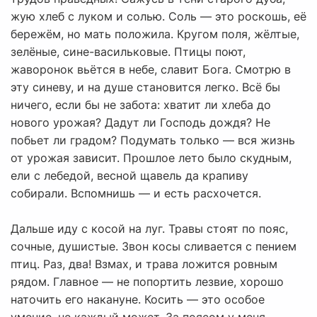
жую хлеб с луком и солью. Соль — это роскошь, её
бережём, но мать положила. Кругом поля, жёлтые,
зелёные, сине-васильковые. Птицы поют,
жаворонок вьётся в небе, славит Бога. Смотрю в
эту синеву, и на душе становится легко. Всё бы
ничего, если бы не забота: хватит ли хлеба до
нового урожая? Дадут ли Господь дождя? Не
побьет ли градом? Подумать только — вся жизнь
от урожая зависит. Прошлое лето было скудным,
ели с лебедой, весной щавель да крапиву
собирали. Вспомнишь — и есть расхочется.
Дальше иду с косой на луг. Травы стоят по пояс,
сочные, душистые. Звон косы сливается с пением
птиц. Раз, два! Взмах, и трава ложится ровным
рядом. Главное — не попортить лезвие, хорошо
наточить его накануне. Косить — это особое