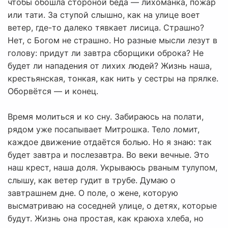
чтобы обошла стороной беда — лихоманка, пожар
или тати. За ступой слышно, как на улице воет
ветер, где-то далеко тявкает лисица. Страшно?
Нет, с Богом не страшно. Но разные мысли лезут в
голову: придут ли завтра сборщики оброка? Не
будет ли нападения от лихих людей? Жизнь наша,
крестьянская, тонкая, как нить у сестры на прялке.
Оборвётся — и конец.
Время молиться и ко сну. Забираюсь на полати,
рядом уже посапывает Митрошка. Тело ломит,
каждое движение отдаётся болью. Но я знаю: так
будет завтра и послезавтра. Во веки вечные. Это
наш крест, наша доля. Укрываюсь рваным тулупом,
слышу, как ветер гудит в трубе. Думаю о
завтрашнем дне. О поле, о жене, которую
высматриваю на соседней улице, о детях, которые
будут. Жизнь она простая, как краюха хлеба, но