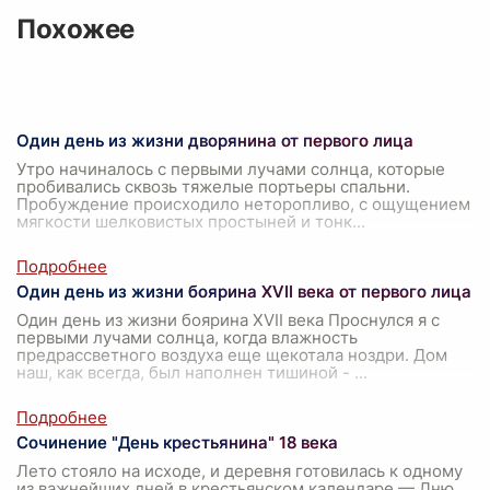
Похожее
Один день из жизни дворянина от первого лица
Утро начиналось с первыми лучами солнца, которые
пробивались сквозь тяжелые портьеры спальни.
Пробуждение происходило неторопливо, с ощущением
мягкости шелковистых простыней и тонк
...
Один день из жизни боярина XVII века от первого лица
Один день из жизни боярина XVII века Проснулся я с
первыми лучами солнца, когда влажность
предрассветного воздуха еще щекотала ноздри. Дом
наш, как всегда, был наполнен тишиной -
...
Сочинение "День крестьянина" 18 века
Лето стояло на исходе, и деревня готовилась к одному
из важнейших дней в крестьянском календаре — Дню