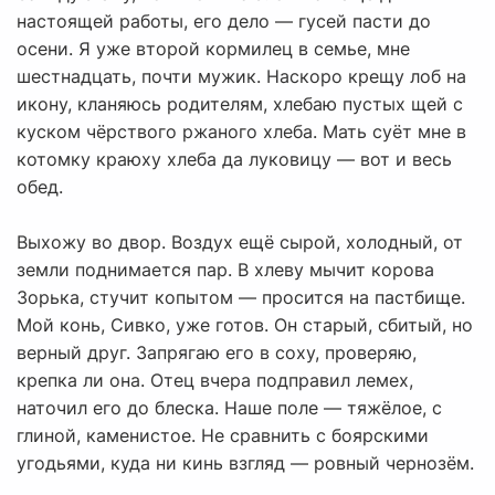
настоящей работы, его дело — гусей пасти до
осени. Я уже второй кормилец в семье, мне
шестнадцать, почти мужик. Наскоро крещу лоб на
икону, кланяюсь родителям, хлебаю пустых щей с
куском чёрствого ржаного хлеба. Мать суёт мне в
котомку краюху хлеба да луковицу — вот и весь
обед.
Выхожу во двор. Воздух ещё сырой, холодный, от
земли поднимается пар. В хлеву мычит корова
Зорька, стучит копытом — просится на пастбище.
Мой конь, Сивко, уже готов. Он старый, сбитый, но
верный друг. Запрягаю его в соху, проверяю,
крепка ли она. Отец вчера подправил лемех,
наточил его до блеска. Наше поле — тяжёлое, с
глиной, каменистое. Не сравнить с боярскими
угодьями, куда ни кинь взгляд — ровный чернозём.