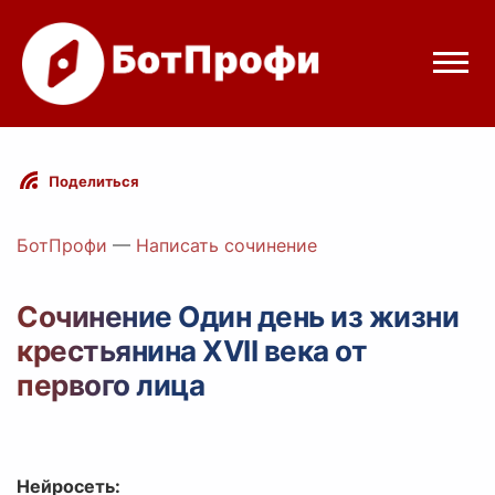
Режимы бота
Поделиться
Цены
БотПрофи
—
Написать сочинение
Вход
Сочинение Один день из жизни
крестьянина XVII века от
Telegram
Вход с Telegram
первого лица
Нейросеть: