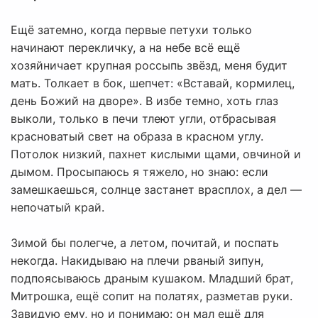
Ещё затемно, когда первые петухи только
начинают перекличку, а на небе всё ещё
хозяйничает крупная россыпь звёзд, меня будит
мать. Толкает в бок, шепчет: «Вставай, кормилец,
день Божий на дворе». В избе темно, хоть глаз
выколи, только в печи тлеют угли, отбрасывая
красноватый свет на образа в красном углу.
Потолок низкий, пахнет кислыми щами, овчиной и
дымом. Просыпаюсь я тяжело, но знаю: если
замешкаешься, солнце застанет врасплох, а дел —
непочатый край.
Зимой бы полегче, а летом, почитай, и поспать
некогда. Накидываю на плечи рваный зипун,
подпоясываюсь драным кушаком. Младший брат,
Митрошка, ещё сопит на полатях, разметав руки.
Завидую ему, но и понимаю: он мал ещё для