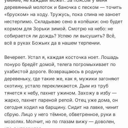
умение, не каждый может. За поясом у меня
деревянный молоток и баночка с песком — точить
«бруском» на ходу. Тружусь, пока спина не заноет
нестерпимо. Складываю сено в копёшки: оно будет
кормом для Зорьки зимой. Смотрю на небо: не
собирается ли дождь? Успею ли высушить? Всё,
всё в руках Божьих да в нашем терпении.
Вечереет. Устал я, каждая косточка ноет. Лошадь
понуро бредёт домой, телега погромыхивает по
ухабистой дороге. Возвращаюсь в родную
деревеньку, где такие же, как я, мужики загоняют
скотину, устало перекликаются. Дым из труб
тянется к небу, пахнет ужином. Захожу в избу —
жарко, пахнет пареной репой. Отец уже дома, он
сегодня ходил на барщину. Сидит на лавке, чинит
сбрую. Лицо у него тёмное, обветренное, руки в
мозолях. Молчит, но по глазам вижу — доволен,