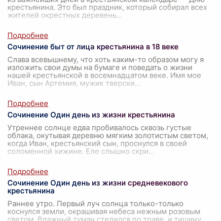
крестьянина. Это был праздник, который собирал всех
жителей окрестных деревень
...
Сочинение быт от лица крестьянина в 18 веке
Слава всевышнему, что хоть каким-то образом могу я
изложить свои думы на бумаге и поведать о жизни
нашей крестьянской в восемнадцатом веке. Имя мое
Иван, сын Артемия, мужик тверски
...
Сочинение Один день из жизни крестьянина
Утреннее солнце едва пробивалось сквозь густые
облака, окутывая деревню мягким золотистым светом,
когда Иван, крестьянский сын, проснулся в своей
соломенной хижине. Еле слышно скри
...
Сочинение Один день из жизни средневекового
крестьянина
Раннее утро. Первый луч солнца только-только
коснулся земли, окрашивая небеса нежным розовым
светом. Влажный туман стелился по траве, и тишину