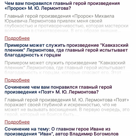
Чем вам понравился главный герой произведения
«Пророк» М. Ю. Лермонтова?
Главный герой произведения «Пророк» Михаила
Юрьевича Лермонтова привлек меня своей
глубокостью и противоречивостью, которая мастерски
воплощена в стихотворении. В его образе внешне
...
Примером может служить произведение "Кавказский
пленник" Лермонтова, где главный герой испытывает
благодарность к горцам
Примером может служить произведение "Кавказский
пленник" Лермонтова, где главный герой испытывает
благодарность к горцам, которые спасают его. Этот
уникальный рассказ с неподражаем
...
Сочинение чем вам понравился главный герой
произведения «Поэт» М. Ю. Лермонтова?
Главный герой произведения М. Ю. Лермонтова «Поэт»
поражает своей глубиной и искренностью, что не
может не вызывать восхищения. В первую очередь, это
герой, который не боится быть
...
Сочинение на тему: О главном герое Иване из
произведения "Иван", автор Владимир Богомолов