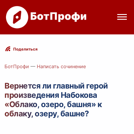
Режимы бота
Поделиться
Цены
БотПрофи
—
Написать сочинение
Вход
Вернется ли главный герой
произведения Набокова
Telegram
Вход с Telegram
«Облако, озеро, башня» к
облаку, озеру, башне?