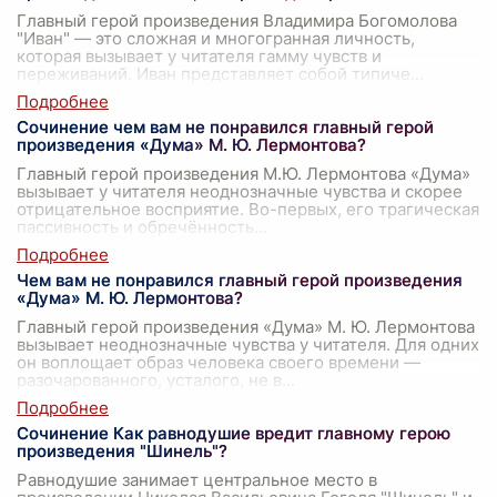
Главный герой произведения Владимира Богомолова
"Иван" — это сложная и многогранная личность,
которая вызывает у читателя гамму чувств и
переживаний. Иван представляет собой типиче
...
Сочинение чем вам не понравился главный герой
произведения «Дума» М. Ю. Лермонтова?
Главный герой произведения М.Ю. Лермонтова «Дума»
вызывает у читателя неоднозначные чувства и скорее
отрицательное восприятие. Во-первых, его трагическая
пассивность и обречённость
...
Чем вам не понравился главный герой произведения
«Дума» М. Ю. Лермонтова?
Главный герой произведения «Дума» М. Ю. Лермонтова
вызывает неоднозначные чувства у читателя. Для одних
он воплощает образ человека своего времени —
разочарованного, усталого, не в
...
Сочинение Как равнодушие вредит главному герою
произведения "Шинель"?
Равнодушие занимает центральное место в