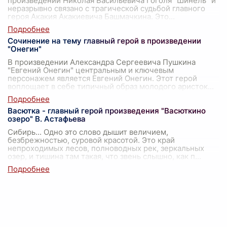
произведении Николая Васильевича Гоголя "Шинель" и
неразрывно связано с трагической судьбой главного
героя Акакия Акакиевича Башмачкина. Это
...
Сочинение на тему главный герой в произведении
"Онегин"
В произведении Александра Сергеевича Пушкина
"Евгений Онегин" центральным и ключевым
персонажем является Евгений Онегин. Этот герой
воплощает в себе типичный образ молодого аристок
...
Васютка - главный герой произведения "Васюткино
озеро" В. Астафьева
Сибирь... Одно это слово дышит величием,
безбрежностью, суровой красотой. Это край
непроходимых лесов, полноводных рек, зеркальных
озер, и тишина там такая, что звень слышно, как п
...