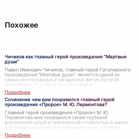
Похожее
Чичиков как главный герой произведения "Мертвые
души"
Павел Иванович Чичиков, главный герой Гоголевского
произведения "Мертвые души", является одной из
самых многогранных и загадочных фигур русской
литературы. Его образ многосложен и
...
Сочинение чем вам понравился главный герой
произведения «Пророк» М. Ю. Лермонтова?
Главный герой произведения «Пророк» М. Ю.
Лермонтова мне понравился своей глубокой
внутренней силой и трагической стойкостью в жизни.
Его образ олицетворяет духовный поиск и стремл
...