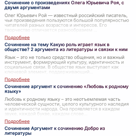
Сочинение о произведениях Олега Юрьевича Роя, с
двумя аргументами
Олег Юрьевич Рой — известный российский писатель,
чьи произведения пользуются большой популярностью
читателей разных возрастов и интересов. Его
творчество отличается разнообразием
...
Сочинение на тему Какую роль играет язык в
обществе? 2 аргумента из литературы и связки к ним
Язык – это не только средство общения, но и важный
инструмент, формирующий культуру, идентичность и
социальные связи. В обществе язык выступает как
ключевой элемент, поддерживающий
...
Сочинение аргумент к сочинению «Любовь к родному
языку»
Любовь к родному языку – это неотъемлемая часть
человеческой сущности, целого культурного наследия
и идентичности народа. Она проявляется в каждом
звуке, каждой букве, каждом слове
...
Сочинение Аргумент к сочинению Добро из
литературы