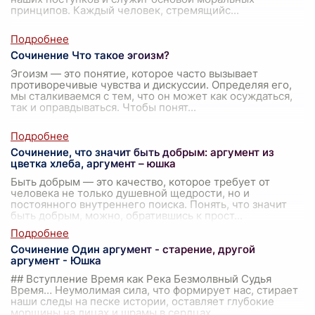
принципов. Каждый человек, стремящийс
...
Сочинение Что такое эгоизм?
Эгоизм — это понятие, которое часто вызывает
противоречивые чувства и дискуссии. Определяя его,
мы сталкиваемся с тем, что он может как осуждаться,
так и оправдываться. Чтобы понят
...
Сочинение, что значит быть добрым: аргумент из
цветка хлеба, аргумент – юшка
Быть добрым — это качество, которое требует от
человека не только душевной щедрости, но и
постоянного внутреннего поиска. Понять, что значит
быть добрым, можно, обратившись к прост
...
Сочинение Один аргумент - старение, другой
аргумент - Юшка
## Вступление Время как Река Безмолвный Судья
Время… Неумолимая сила, что формирует нас, стирает
наши следы на песке истории, оставляет глубокие
морщины на лицах и шрамы в сердцах
...