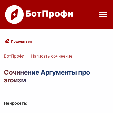
Режимы бота
Поделиться
Цены
БотПрофи
—
Написать сочинение
Вход
Сочинение Аргументы про
эгоизм
Telegram
Вход с Telegram
Нейросеть: