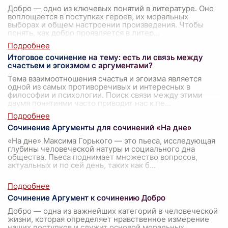
Добро — одно из ключевых понятий в литературе. Оно
воплощается в поступках героев, их моральных
выборах и общем настроении произведения. Чтобы
понять, как добро проявляется в литер
...
Итоговое сочинение на тему: есть ли связь между
счастьем и эгоизмом с аргументами?
Тема взаимоотношения счастья и эгоизма является
одной из самых противоречивых и интересных в
философии и психологии. Поиск связи между этими
двумя понятиями часто приводит нас к пе
...
Сочинение Аргументы для сочинений «На дне»
«На дне» Максима Горького — это пьеса, исследующая
глубины человеческой натуры и социального дна
общества. Пьеса поднимает множество вопросов,
актуальных и по сей день, таких как б
...
Сочинение Аргумент к сочинению Добро
Добро — одна из важнейших категорий в человеческой
жизни, которая определяет нравственное измерение
наших поступков и служит основой моральных