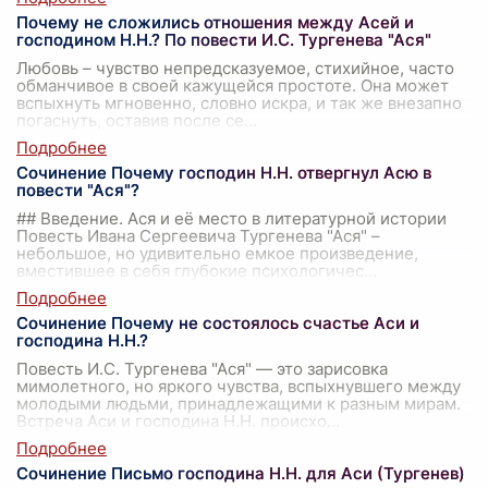
Почему не сложились отношения между Асей и
господином Н.Н.? По повести И.С. Тургенева "Ася"
Любовь – чувство непредсказуемое, стихийное, часто
обманчивое в своей кажущейся простоте. Она может
вспыхнуть мгновенно, словно искра, и так же внезапно
погаснуть, оставив после се
...
Сочинение Почему господин Н.Н. отвергнул Асю в
повести "Ася"?
## Введение. Ася и её место в литературной истории
Повесть Ивана Сергеевича Тургенева "Ася" –
небольшое, но удивительно емкое произведение,
вместившее в себя глубокие психологичес
...
Сочинение Почему не состоялось счастье Аси и
господина Н.Н.?
Повесть И.С. Тургенева "Ася" — это зарисовка
мимолетного, но яркого чувства, вспыхнувшего между
молодыми людьми, принадлежащими к разным мирам.
Встреча Аси и господина Н.Н. происхо
...
Сочинение Письмо господина Н.Н. для Аси (Тургенев)