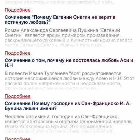
каждую из которых можно рассмотреть с разн
...
Сочинение "Почему Евгений Онегин не верит в
истинную любовь?"
Роман Александра Сергеевича Пушкина "Евгений
Онегин" является ярким примером произведения,
раскрывающего духовный и личностный кризис своего
героя. Евгений Онегин, главный персонаж
...
Сочинение о том, почему не состоялась любовь Аси и
Н.Н
В повести Ивана Тургенева "Ася" рассматривается
история несложившейся любви между Асею и Н.Н. Этот
рассказ полон напряженности и недосказанности,
отражающей внутренние конфликты ге
...
Сочинение Почему господин из Сан-Франциско И. А.
Бунина лишен имени?
Человек без имени, господин из Сан-Франциско,
является центральным образом одноимённой новеллы
Ивана Алексеевича Бунина. Это произведение,
рассказывающее о путешествии американског
...