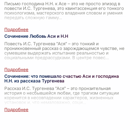
Письмо господина Н.Н. к Асе – это не просто эпизод в
повести И.С. Тургенева, это квинтэссенция его тонкого
психологизма, мастерского владения словом и умения
передать сложную гамму
...
Сочинение Любовь Аси и Н.Н
Повесть И.С. Тургенева "Ася" – это тонкий и
проникновенный рассказ о зарождающемся чувстве, не
сумевшем выдержать испытание реальностью и
социальными предрассудками. В центре повес
...
Сочинение: что помешало счастью Аси и господина
Н.Н. из рассказа Тургенева
Рассказ И.С. Тургенева "Ася" – это пронзительная
история о несбывшейся любви, где трагизм ситуации
коренится в несовпадении характеров, жизненных
установок и, что немаловажно, соци
...