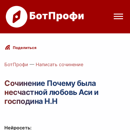
Режимы бота
Поделиться
Цены
БотПрофи
—
Написать сочинение
Вход
Сочинение Почему была
несчастной любовь Аси и
Telegram
Вход с Telegram
господина Н.Н
Нейросеть: