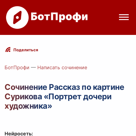
Режимы бота
Поделиться
Цены
БотПрофи
—
Написать сочинение
Вход
Сочинение Рассказ по картине
Сурикова «Портрет дочери
Telegram
Вход с Telegram
художника»
Нейросеть: