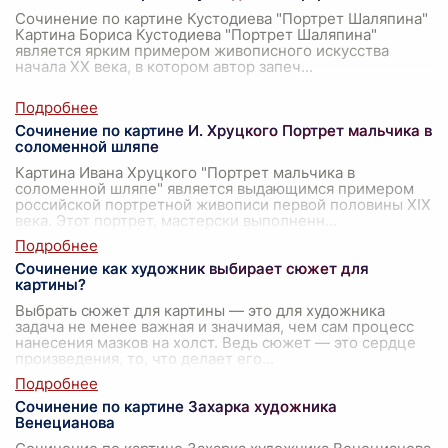
Сочинение по картине Кустодиева "Портрет Шаляпина"
Картина Бориса Кустодиева "Портрет Шаляпина"
является ярким примером живописного искусства
начала XX века, в котором автор запеч
...
Сочинение по картине И. Хруцкого Портрет мальчика в
соломенной шляпе
Картина Ивана Хруцкого "Портрет мальчика в
соломенной шляпе" является выдающимся примером
российской портретной живописи первой половины XIX
века. Этот портрет, мастерски выполненн
...
Сочинение как художник выбирает сюжет для
картины?
Выбрать сюжет для картины — это для художника
задача не менее важная и значимая, чем сам процесс
нанесения мазков на холст. Ведь сюжет — это сердце
произведения, то, что делает его
...
Сочинение по картине Захарка художника
Венецианова