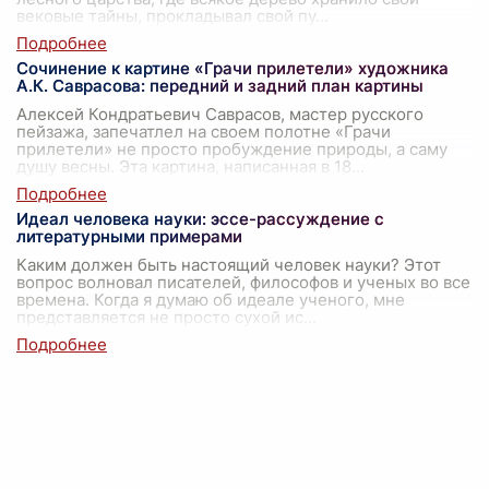
вековые тайны, прокладывал свой пу
...
Сочинение к картине «Грачи прилетели» художника
А.К. Саврасова: передний и задний план картины
Алексей Кондратьевич Саврасов, мастер русского
пейзажа, запечатлел на своем полотне «Грачи
прилетели» не просто пробуждение природы, а саму
душу весны. Эта картина, написанная в 18
...
Идеал человека науки: эссе-рассуждение с
литературными примерами
Каким должен быть настоящий человек науки? Этот
вопрос волновал писателей, философов и ученых во все
времена. Когда я думаю об идеале ученого, мне
представляется не просто сухой ис
...