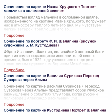
Сочинение по картине Ивана Хруцкого «Портрет
мальчика в соломенной шляпе»
Порывистый взгляд мальчика в соломенной шляпе,
изображённого на картине Ивана Хруцкого, погружает
нас в атмосферу тёплого летнего дня. Мы чувствуем
лёгкий ветерок, треплющий его во
...
Сочинение по портрету Ф. И. Шаляпина (рисунок
художника Б. М. Кустодиева)
Фёдор Иванович Шаляпин, величайший оперный бас и
один из самых выдающихся исполнителей своего
времени, был в 1922 году увековечен в портрете
талантливым художником Борисом Михайлов
...
Сочинение по картине Василия Сурикова Переход
Суворова через Альпы
Сочинение по картине Василия Сурикова «Переход
Суворова через Альпы» представляет собой глубокое
размышление о событиях 1799 года, когда русский
полководец Александр Васильевич Сув
...
Сочинение по картине Кустодиева Портрет Шаляпина