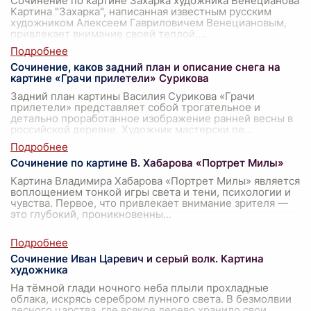
Сочинение по картине Захарка художника Венецианова
Картина "Захарка", написанная известным русским
художником Алексеем Гавриловичем Венециановым,
привлекает внимание своей теплой,
...
Сочинение, каков задний план и описание снега на
картине «Грачи прилетели» Сурикова
Задний план картины Василия Сурикова «Грачи
прилетели» представляет собой трогательное и
детально проработанное изображение ранней весны в
российской деревне. Художник мастерски пе
...
Сочинение по картине В. Хабарова «Портрет Милы»
Картина Владимира Хабарова «Портрет Милы» является
воплощением тонкой игры света и тени, психологии и
чувства. Первое, что привлекает внимание зрителя —
это глубокий, проникновенны
...
Сочинение Иван Царевич и серый волк. Картина
художника
На тёмной глади ночного неба плыли прохладные
облака, искрясь серебром лунного света. В безмолвии
лесного царства, где всякое дерево хранило свои