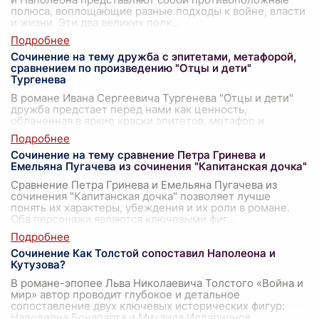
полюса, воплощающие разные подходы к войне, власти
и жизни. Эти два великих полк
...
Сочинение на тему дружба с эпитетами, метафорой,
сравнением по произведению "Отцы и дети"
Тургенева
В романе Ивана Сергеевича Тургенева "Отцы и дети"
дружба предстает перед нами как ценность,
облаченная в яркие краски эпитетов, метафор и
сравнений. Тургенев искусно рисует отношен
...
Сочинение на тему сравнение Петра Гринева и
Емельяна Пугачева из сочинения "Капитанская дочка"
Сравнение Петра Гринева и Емельяна Пугачева из
сочинения "Капитанская дочка" позволяет лучше
понять их характеры, убеждения и их роли в романе.
Оба персонажа являются ключевыми фиг
...
Сочинение Как Толстой сопоставил Наполеона и
Кутузова?
В романе-эпопее Льва Николаевича Толстого «Война и
мир» автор проводит глубокое и детальное
сопоставление двух ключевых исторических фигур:
Наполеона Бонапарта и Михаила Илларионов
...