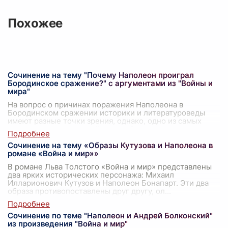
Похожее
Сочинение на тему "Почему Наполеон проиграл
Бородинское сражение?" с аргументами из "Войны и
мира"
На вопрос о причинах поражения Наполеона в
Бородинском сражении историки и литературоведы
имеют разные точки зрения, однако, одно из самых
значимых произведений мировой литературы,
...
Сочинение на тему «Образы Кутузова и Наполеона в
романе «Война и мир»»
В романе Льва Толстого «Война и мир» представлены
два ярких исторических персонажа: Михаил
Илларионович Кутузов и Наполеон Бонапарт. Эти два
образа противопоставлены друг другу, ол
...
Сочинение по теме "Наполеон и Андрей Болконский"
из произведения "Война и мир"