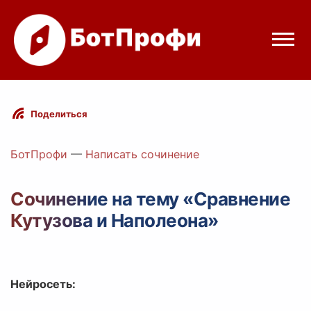
Режимы бота
Поделиться
Цены
БотПрофи
—
Написать сочинение
Вход
Сочинение на тему «Сравнение
Кутузова и Наполеона»
Telegram
Вход с Telegram
Нейросеть: