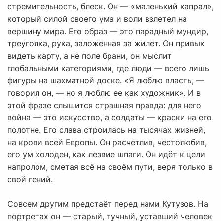
стремительность, блеск. Он — «маленький капрал»,
который силой своего ума и воли взлетел на
вершину мира. Его образ — это парадный мундир,
треуголка, рука, заложенная за жилет. Он привык
видеть карту, а не поле брани, он мыслит
глобальными категориями, где люди — всего лишь
фигуры на шахматной доске. «Я люблю власть, —
говорил он, — но я люблю ее как художник». И в
этой фразе слышится страшная правда: для него
война — это искусство, а солдаты — краски на его
полотне. Его слава строилась на тысячах жизней,
на крови всей Европы. Он расчетлив, честолюбив,
его ум холоден, как лезвие шпаги. Он идёт к цели
напролом, сметая всё на своём пути, веря только в
свой гений.
Совсем другим предстаёт перед нами Кутузов. На
портретах он — старый, тучный, уставший человек