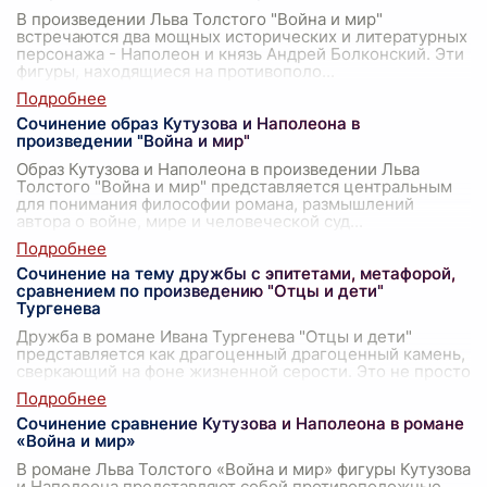
В произведении Льва Толстого "Война и мир"
встречаются два мощных исторических и литературных
персонажа - Наполеон и князь Андрей Болконский. Эти
фигуры, находящиеся на противополо
...
Сочинение образ Кутузова и Наполеона в
произведении "Война и мир"
Образ Кутузова и Наполеона в произведении Льва
Толстого "Война и мир" представляется центральным
для понимания философии романа, размышлений
автора о войне, мире и человеческой суд
...
Сочинение на тему дружбы с эпитетами, метафорой,
сравнением по произведению "Отцы и дети"
Тургенева
Дружба в романе Ивана Тургенева "Отцы и дети"
представляется как драгоценный драгоценный камень,
сверкающий на фоне жизненной серости. Это не просто
приятельские отношения между ге
...
Сочинение сравнение Кутузова и Наполеона в романе
«Война и мир»
В романе Льва Толстого «Война и мир» фигуры Кутузова
и Наполеона представляют собой противоположные