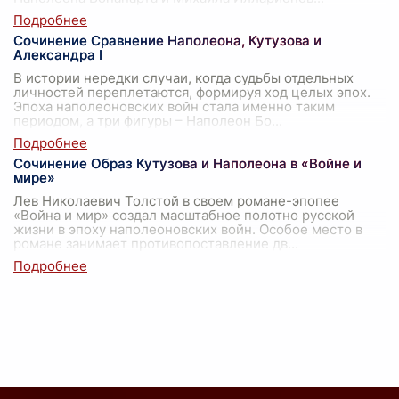
Сочинение Сравнение Наполеона, Кутузова и
Александра I
В истории нередки случаи, когда судьбы отдельных
личностей переплетаются, формируя ход целых эпох.
Эпоха наполеоновских войн стала именно таким
периодом, а три фигуры – Наполеон Бо
...
Сочинение Образ Кутузова и Наполеона в «Войне и
мире»
Лев Николаевич Толстой в своем романе-эпопее
«Война и мир» создал масштабное полотно русской
жизни в эпоху наполеоновских войн. Особое место в
романе занимает противопоставление дв
...