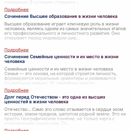
поведения. В условиях стремите
...
Сочинение Высшее образование в жизни человека
Высшее образование играет ключевую роль в жизни
человека, являясь одним из самых значительных этапов
его профессионального и личностного развития. Оно
открывает перед индивидом шир
...
Сочинение Семейные ценности и их место в жизни
человека
Семейные ценности и их место в жизни человека
Семья — это основа, на которой строится личность,
формируются моральные ориентиры и развиваются
социальные навыки. От семейных ценнос
...
Долг перед Отечеством - это одна из высших
ценностей в жизни человека
Отечество... Само это слово отзывается в сердце эхом
истории, зовом предков, шепотом родной земли. Это не
просто географическое понятие, не только карта с
очерченными границами. От
...