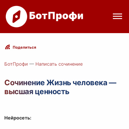
Режимы бота
Поделиться
Цены
БотПрофи
—
Написать сочинение
Вход
Сочинение Жизнь человека —
высшая ценность
Telegram
Вход с Telegram
Нейросеть: