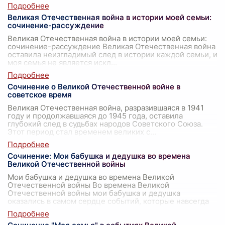
Великая Отечественная война в истории моей семьи:
сочинение-рассуждение
Великая Отечественная война в истории моей семьи:
сочинение-рассуждение Великая Отечественная война
оставила неизгладимый след в истории каждой семьи, и
моя семья не является искл
...
Сочинение о Великой Отечественной войне в
советское время
Великая Отечественная война, разразившаяся в 1941
году и продолжавшаяся до 1945 года, оставила
глубокий след в судьбах народов Советского Союза.
Этот период стал временем великих с
...
Сочинение: Мои бабушка и дедушка во времена
Великой Отечественной войны
Мои бабушка и дедушка во времена Великой
Отечественной войны Во времена Великой
Отечественной войны мои бабушка и дедушка
оказались в самом сердце событий, которые навсегда
измени
...