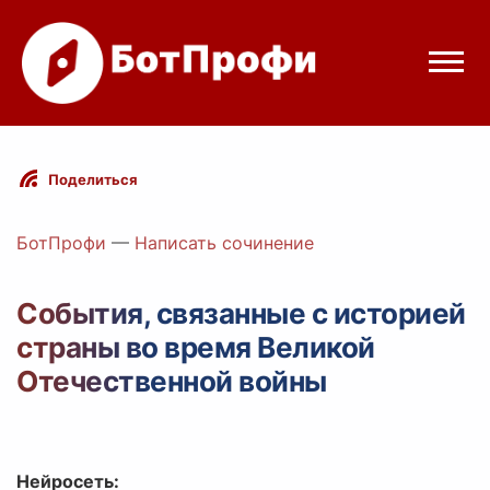
Режимы бота
Поделиться
Цены
БотПрофи
—
Написать сочинение
Вход
События, связанные с историей
страны во время Великой
elegram
Вход с Telegram
Отечественной войны
Нейросеть: