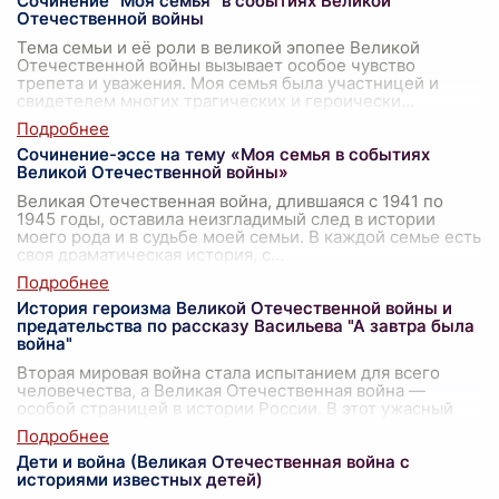
Сочинение "Моя семья" в событиях Великой
Отечественной войны
Тема семьи и её роли в великой эпопее Великой
Отечественной войны вызывает особое чувство
трепета и уважения. Моя семья была участницей и
свидетелем многих трагических и героически
...
Сочинение-эссе на тему «Моя семья в событиях
Великой Отечественной войны»
Великая Отечественная война, длившаяся с 1941 по
1945 годы, оставила неизгладимый след в истории
моего рода и в судьбе моей семьи. В каждой семье есть
своя драматическая история, с
...
История героизма Великой Отечественной войны и
предательства по рассказу Васильева "А завтра была
война"
Вторая мировая война стала испытанием для всего
человечества, а Великая Отечественная война —
особой страницей в истории России. В этот ужасный
период одновременно проявились и вел
...
Дети и война (Великая Отечественная война с
историями известных детей)