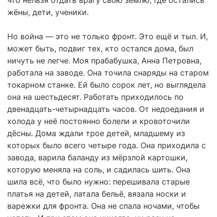
что нельзя отдать врагу свою землю, где остались
жёны, дети, ученики.
Но война — это не только фронт. Это ещё и тыл. И,
может быть, подвиг тех, кто остался дома, был
ничуть не легче. Моя прабабушка, Анна Петровна,
работала на заводе. Она точила снаряды на старом
токарном станке. Ей было сорок лет, но выглядела
она на шестьдесят. Работать приходилось по
двенадцать-четырнадцать часов. От недоедания и
холода у неё постоянно болели и кровоточили
дёсны. Дома ждали трое детей, младшему из
которых было всего четыре года. Она приходила с
завода, варила баланду из мёрзлой картошки,
которую меняла на соль, и садилась шить. Она
шила всё, что было нужно: перешивала старые
платья на детей, латала бельё, вязала носки и
варежки для фронта. Она не спала ночами, чтобы