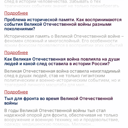
след в истории человечества. Забывать о тех
трагических событиях значит не только пренебрегать
памятью о миллионах погибших, но и
...
Проблема исторической памяти. Как воспринимаются
события Великой Отечественной войны разными
поколениями?
Историческая память о Великой Отечественной войне –
феномен сложный и многослойный. Его особенности
ярким фокусом проявляются в восприятии этих событий
разными поколениями. Подрост
...
Как Великая Отечественная война повлияла на души
людей и какой след оставила в истории России?
Великая Отечественная война оставила неизгладимый
след в душах людей, став не только гигантским
политическим и военно-историческим событием, но и
трагедией личного масштаба для мил
...
Тыл для фронта во время Великой Отечественной
войны
В годы Великой Отечественной войны тыл стал
надежной опорой для фронта, обеспечивая не только
вооружение и военную технику, но и продовольствие,
одежду, медицинскую помощь. Миллион
...