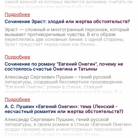
самой важной из которых является дилемма: считать ли
Германа злодеем или жертвой обстоят
...
Сочинение Эраст: злодей или жертва обстоятельств?
Эраст — сложный и многогранный персонаж, который
вызывает противоречивые чувства. В его образе
переплелись две основные линии: с одной стороны,
Эраст предстаёт перед нами как безжа
...
Сочинение по роману "Евгений Онегин", почему не
состоялось счастье Онегина и Татьяны
Александр Сергеевич Пушкин – гений русской
литературы, создавший бессмертное произведение
"Евгений Онегин," роман в стихах, ставший
энциклопедией русской жизни начала XIX века. В э
...
А. С. Пушкин «Евгений Онегин»: тема (Ленский -
несчастный романтик или жертва обстоятельств?)
Александр Сергеевич Пушкин, гений русской
литературы, в своем романе в стихах «Евгений Онегин»
создал галерею ярких и многогранных персонажей.
Среди них особое место занимает Влади
...