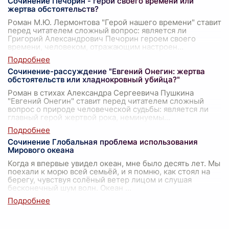
Сочинение Печорин - герой своего времени или
жертва обстоятельств?
Роман М.Ю. Лермонтова "Герой нашего времени" ставит
перед читателем сложный вопрос: является ли
Григорий Александрович Печорин героем своего
времени, человеком, отражающим настроен
...
Сочинение-рассуждение "Евгений Онегин: жертва
обстоятельств или хладнокровный убийца?"
Роман в стихах Александра Сергеевича Пушкина
"Евгений Онегин" ставит перед читателем сложный
вопрос о природе человеческой судьбы: является ли
главный герой жертвой рока, неминуемы
...
Сочинение Глобальная проблема использования
Мирового океана
Когда я впервые увидел океан, мне было десять лет. Мы
поехали к морю всей семьёй, и я помню, как стоял на
берегу, чувствуя солёный ветер лицом и слушая
бесконечный шум волн. Океан
...