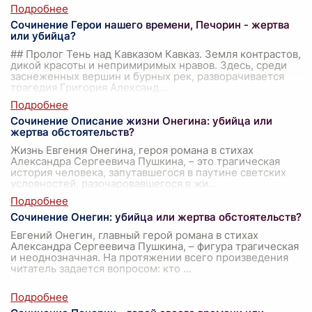
Сочинение Герои нашего времени, Печорин - жертва
или убийца?
## Пролог Тень над Кавказом Кавказ. Земля контрастов,
дикой красоты и непримиримых нравов. Здесь, среди
заснеженных вершин и бурных рек, разворачивается
трагедия Григория Александ
...
Сочинение Описание жизни Онегина: убийца или
жертва обстоятельств?
Жизнь Евгения Онегина, героя романа в стихах
Александра Сергеевича Пушкина, – это трагическая
история человека, запутавшегося в паутине светских
условностей, разочаровавшегося в жи
...
Сочинение Онегин: убийца или жертва обстоятельств?
Евгений Онегин, главный герой романа в стихах
Александра Сергеевича Пушкина, – фигура трагическая
и неоднозначная. На протяжении всего произведения
читатель задается вопросом: кто
...