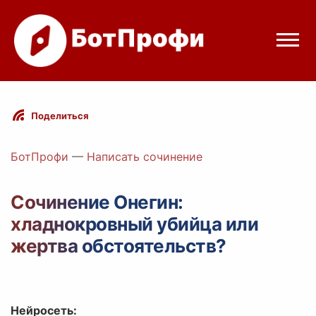
Режимы бота
Поделиться
Цены
БотПрофи
—
Написать сочинение
Вход
Сочинение Онегин:
хладнокровный убийца или
elegram
Вход с Telegram
жертва обстоятельств?
Нейросеть: