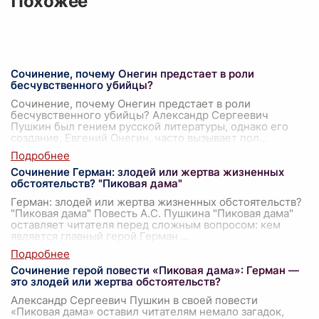
Похожее
Сочинение, почему Онегин предстает в роли
бесчувственного убийцы?
Сочинение, почему Онегин предстает в роли
бесчувственного убийцы? Александр Сергеевич
Пушкин был гением русской литературы, однако его
создание, Евгений Онегин, часто вызывает пол
...
Сочинение Герман: злодей или жертва жизненных
обстоятельств? "Пиковая дама"
Герман: злодей или жертва жизненных обстоятельств?
"Пиковая дама" Повесть А.С. Пушкина "Пиковая дама"
оставляет читателя перед сложным вопросом: кем
является главный герой Герман
...
Сочинение герой повести «Пиковая дама»: Герман —
это злодей или жертва обстоятельств?
Александр Сергеевич Пушкин в своей повести
«Пиковая дама» оставил читателям немало загадок,