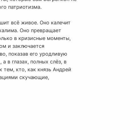
ого патриотизма.
ушит всё живое. Оно калечит
дхалима. Оно превращает
олько в кризисные моменты,
том и заключается
во, показав его уродливую
а в глазах, полных слёз, в
 тем, кто, как князь Андрей
рациями скучающие,