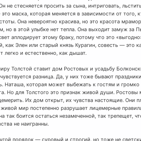
Он не стесняется просить за сына, интриговать, льстит
 это маска, которая меняется в зависимости от того, к
тоты. Она невероятно красива, но это красота мрамор
, но в этой улыбке нет тепла. Она выходит замуж за Пь
свет аплодирует этому браку, потому что это «выгодно
й, как Элен или старый князь Курагин, совесть — это к
т легко и естественно, как дышат.
иру Толстой ставит дом Ростовых и усадьбу Болконски
чувствуется разница. Да, у них тоже бывают праздник
ть. Наташа, которая может выбежать к гостям и громк
а. Но для Толстого это признак живой души. Ростовы 
цемерить. Их дом открыт, их чувства настоящие. Они пл
от живой мир постепенно разрушает лицемерные правил
на так боится остаться незамеченной, так трепещет, ч
вства не наигранны.
угой порядок — суровый и строгий, но тоже не светск