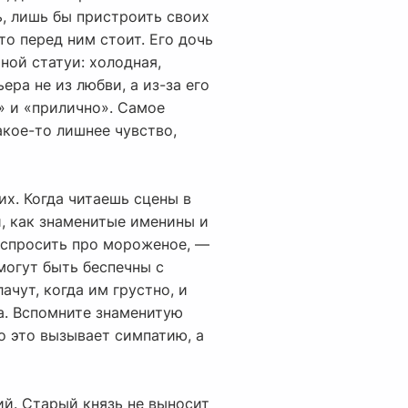
ь, лишь бы пристроить своих
то перед ним стоит. Его дочь
ной статуи: холодная,
ера не из любви, а из-за его
» и «прилично». Самое
акое-то лишнее чувство,
х. Когда читаешь сцены в
и, как знаменитые именины и
о спросить про мороженое, —
могут быть беспечны с
ачут, когда им грустно, и
а. Вспомните знаменитую
то это вызывает симпатию, а
ий. Старый князь не выносит