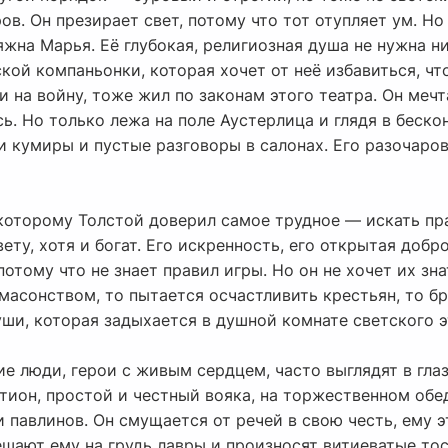
в. Он презирает свет, потому что тот отупляет ум. Но 
яжна Марья. Её глубокая, религиозная душа не нужна н
кой компаньонки, которая хочет от неё избавиться, чт
 на войну, тоже жил по законам этого театра. Он мечта
ь. Но только лежа на поле Аустерлица и глядя в беско
и кумиры и пустые разговоры в салонах. Его разочаров
 которому Толстой доверил самое трудное — искать пр
ету, хотя и богат. Его искренность, его открытая добр
потому что не знает правил игры. Но он не хочет их зн
я масонством, то пытается осчастливить крестьян, то б
ши, которая задыхается в душной комнате светского э
ие люди, герои с живым сердцем, часто выглядят в гл
тион, простой и честный вояка, на торжественном обе
и павлинов. Он смущается от речей в свою честь, ему э
ешают ему на грудь лавры и произносят витиеватые то