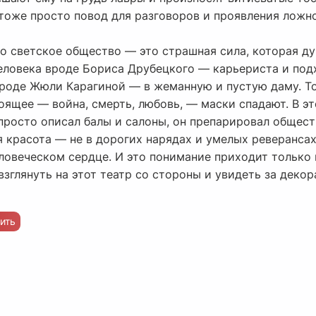
 тоже просто повод для разговоров и проявления ложн
то светское общество — это страшная сила, которая д
человека вроде Бориса Друбецкого — карьериста и по
роде Жюли Карагиной — в жеманную и пустую даму. Т
оящее — война, смерть, любовь, — маски спадают. В э
 просто описал балы и салоны, он препарировал общест
я красота — не в дорогих нарядах и умелых реверансах, 
ловеческом сердце. И это понимание приходит только к
зглянуть на этот театр со стороны и увидеть за деко
ить