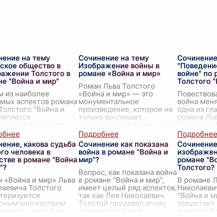
нение на тему
Сочинение на тему
Сочинение
ское общество в
Изображение войны в
"Поведени
ражении Толстого в
романе «Война и мир»
войне" по 
е "Война и мир"
Толстого "
Роман Льва Толстого
м из наиболее
«Война и мир» — это
Повествова
мых аспектов романа
монументальное
война меня
Толстого "Война и
произведение, которое не
одна из гл
является
только воспевает
романа Ль
ражение светского
человеческую жизнь, но и
Толстого "
тва, которое служит
глубоко проникает в суть
Движимые
 для развития
войны, отображая ее
факторами
ение, какова судьба
Сочинение как показана
Сочинение
ества ключевых
жестокость, х
...
романа пр
го человека в
война в романе "Война и
изображен
тных линий.
...
исп
...
стве в романе "Война
мир"?
романе "Во
"?
Толстого?
Вопрос, как показана война
 «Война и мир» Льва
в романе "Война и мир",
В романе 
лаевича Толстого
имеет целый ряд аспектов,
Николаеви
теризуется
так как Лев Николаевич
"Война и м
рным множеством
Толстой придавал этому
предстает 
нажей, каждый из
понятию глубокий
и многообр