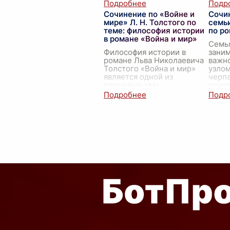
котором сталкиваются и
котор
взаимодействуют против
...
собс
Сочинение по «Войне и
Сочи
судьб
мире» Л. Н. Толстого по
семь
цент
теме: философия истории
по ро
в романе «Война и мир»
Семь
Философия истории в
зани
романе Льва Николаевича
важно
Толстого «Война и мир»
узлом
является одной из
черпа
ключевых тем
осно
произведения. Толстой
устои
стремился разоблачить
рома
традиционные
Толс
.
представления о великих
ч
...