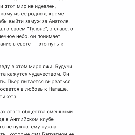
и этот мир не идеален,
икому из её родных, кроме
обы выйти замуж за Анатоля.
л о своем "Тулоне", о славе, о
нечное небо, он понимает
ание в свете — это путь к
авду в этом мире лжи. Будучи
ота кажутся чудачеством. Он
ать. Пьер пытается вырваться
росается в любовь к Наташе.
тикета.
азах этого общества смешными
де в Английском клубе
то не нужно, ему нужна
сты, которые сам Багратион не