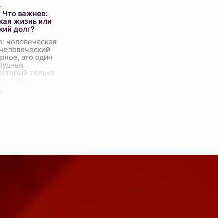
 только
т судьбы людей,
 Что важнее:
жает истинные
кая жизнь или
кий долг?
е: человеческая
 человеческий
рное, это один
рудных
который только
ть себе
ногда кажется,
лежит на пов
...