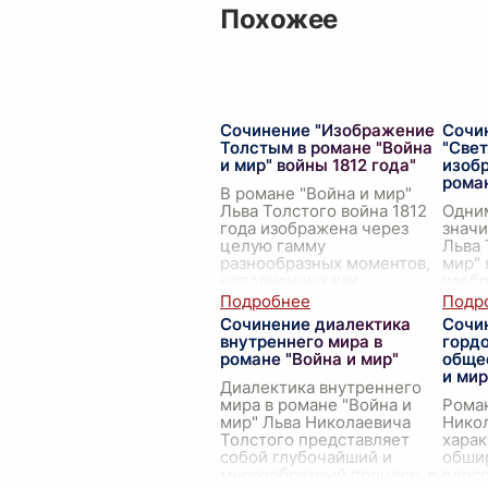
Похожее
Сочинение "Изображение
Сочи
Толстым в романе "Война
"Свет
и мир" войны 1812 года"
изоб
роман
В романе "Война и мир"
Льва Толстого война 1812
Одни
года изображена через
значи
целую гамму
Льва 
разнообразных моментов,
мир" 
наполненных как
изоб
трагическими, так и
общес
героическими событиями.
фоном
Сочинение диалектика
Сочин
Толстой стреми
...
множ
внутреннего мира в
гордо
сюже
романе "Война и мир"
обще
и мир
Диалектика внутреннего
мира в романе "Война и
Роман
мир" Льва Николаевича
Нико
Толстого представляет
харак
собой глубочайший и
обши
многообразный процесс, в
персо