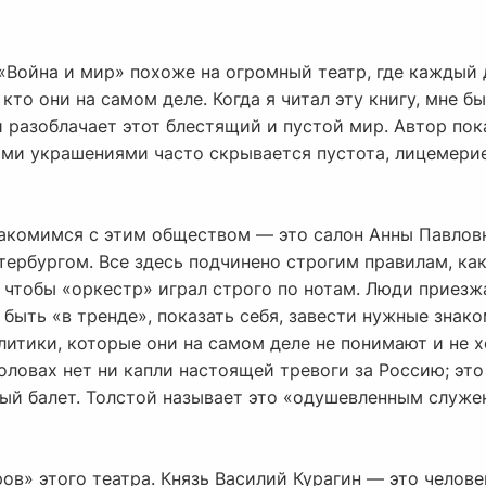
«Война и мир» похоже на огромный театр, где каждый 
кто они на самом деле. Когда я читал эту книгу, мне 
й разоблачает этот блестящий и пустой мир. Автор пок
ми украшениями часто скрывается пустота, лицемерие
накомимся с этим обществом — это салон Анны Павлов
ербургом. Все здесь подчинено строгим правилам, как
 чтобы «оркестр» играл строго по нотам. Люди приезж
 быть «в тренде», показать себя, завести нужные знако
литики, которые они на самом деле не понимают и не х
головах нет ни капли настоящей тревоги за Россию; эт
вый балет. Толстой называет это «одушевленным служе
ов» этого театра. Князь Василий Курагин — это челове