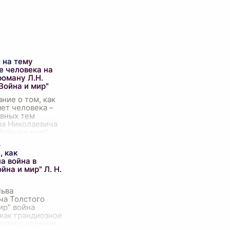
 на тему
е человека на
роману Л.Н.
Война и мир"
ние о том, как
ет человека –
авных тем
ва Николаевича
Война и мир".
 многими
, персонажи
, как
оходят через
а война в
йна и мир" Л. Н.
Льва
ча Толстого
ир" война
как грандиозное
азное явление,