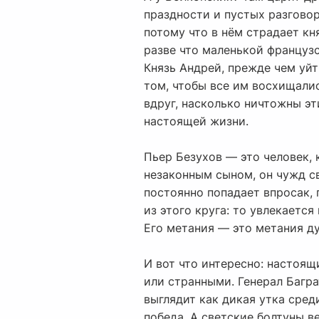
праздности и пустых разговоро
потому что в нём страдает кн
разве что маленькой французс
Князь Андрей, прежде чем уйти
том, чтобы все им восхищалис
вдруг, насколько ничтожны эт
настоящей жизни.
Пьер Безухов — это человек,
незаконным сыном, он чужд св
постоянно попадает впросак, 
из этого круга: то увлекаетс
Его метания — это метания ду
И вот что интересно: настоящ
или странными. Генерал Багра
выглядит как дикая утка сред
победа. А светские болтуны в