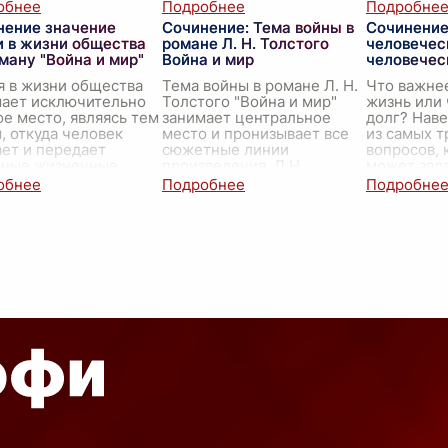
ых обладает
философский и
которое не
твенным характером и
исторический смысл.
определяе
нение значение
Сочинение: Тема войны в
Сочинение
ой. Одним из
Война
...
но и обна
и в жизни общества
романе Л. Н. Толстого
человечес
ральных моти
...
черты их
...
ману "Война и мир"
Война и мир
человечес
я в жизни общества
Тема войны в романе Л. Н.
Что важне
мает исключительно
Толстого "Война и мир"
жизнь или
е место, являясь тем
занимает центральное
долг? Наве
, откуда человек
место и пронизывает все
из самых т
ет и передает
сюжетные линии
вопросов, 
вные жизненные
произведения. Л.Н.
может зада
 и ценности. В
Толстой с большой
человек. И
не Льва Николаевича
внимательностью и
что ответ 
..
мастерством опис
...