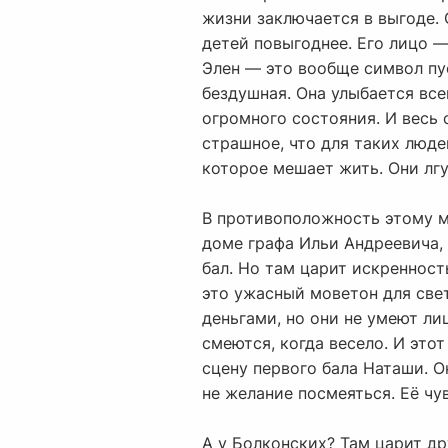
жизни заключается в выгоде. 
детей повыгоднее. Его лицо —
Элен — это вообще символ пус
бездушная. Она улыбается всем
огромного состояния. И весь 
страшное, что для таких люде
которое мешает жить. Они лгу
В противоположность этому м
доме графа Ильи Андреевича, 
бал. Но там царит искреннос
это ужасный моветон для свет
деньгами, но они не умеют ли
смеются, когда весело. И эт
сцену первого бала Наташи. О
не желание посмеяться. Её чу
А у Болконских? Там царит др