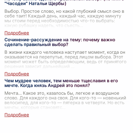
"Часодеи" Натальи Щербы)
Выбор. Простое слово, но какой глубокий смысл оно в
себе таит! Каждый день, каждый час, каждую минуту
мы стоим перед необходимостью что-то выбрать:
какую рубашку надеть, что съесть
...
Сочинение-рассуждение на тему: почему важно
сделать правильный выбор?
В жизни каждого человека наступает момент, когда он
оказывается на перепутье, перед лицом выбора. Этот
момент может быть определяющим, ведь от принятого
решения зависит дальнейший
...
Чем мудрее человек, тем меньше тщеславия в его
мечте. Когда князь Андрей это понял?
Мечта… Какое это, казалось бы, легкое и воздушное
слово. Для каждого она своя. Для кого-то — новенький
велосипед, для кого-то — пятерка в четверти. Но есть
мечты, которые становятс
...