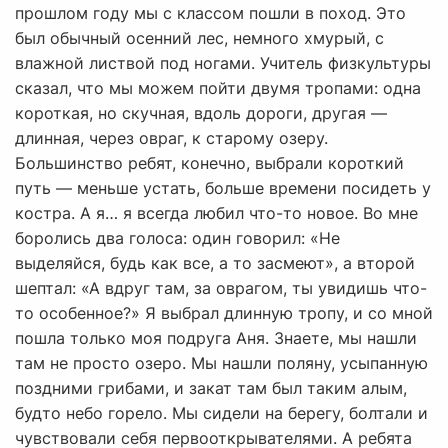
прошлом году мы с классом пошли в поход. Это
был обычный осенний лес, немного хмурый, с
влажной листвой под ногами. Учитель физкультуры
сказал, что мы можем пойти двумя тропами: одна
короткая, но скучная, вдоль дороги, другая —
длинная, через овраг, к старому озеру.
Большинство ребят, конечно, выбрали короткий
путь — меньше устать, больше времени посидеть у
костра. А я… я всегда любил что-то новое. Во мне
боролись два голоса: один говорил: «Не
выделяйся, будь как все, а то засмеют», а второй
шептал: «А вдруг там, за оврагом, ты увидишь что-
то особенное?» Я выбрал длинную тропу, и со мной
пошла только моя подруга Аня. Знаете, мы нашли
там не просто озеро. Мы нашли поляну, усыпанную
поздними грибами, и закат там был таким алым,
будто небо горело. Мы сидели на берегу, болтали и
чувствовали себя первооткрывателями. А ребята