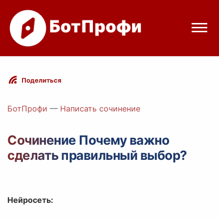
Режимы бота
Поделиться
Цены
БотПрофи
—
Написать сочинение
Вход
Сочинение Почему важно
сделать правильный выбор?
Telegram
Вход с Telegram
Нейросеть: