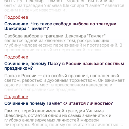
быть"? У. Шекспир, "Гамлет". Монолог "быть или не
быть" из трагедии Уильяма Шекспира "Гамлет" является
одним из самых известных и
...
Сочинение. Что такое свобода выбора по трагедии
Шекспира "Гамлет"?
Свобода выбора в трагедии Шекспира "Гамлет"
является одной из ключевых тем, раскрывающих
глубину человеческих переживаний и противоречий. В
произведении каждый из персонажей сталки
...
Сочинение, почему Пасху в России называют светлым
праздником?
Пасха в России — это особый праздник, наполненный
светом, радостью и духовным торжеством. Он занимает
одно из главных мест в православном календаре и
считается «праздником праздник
...
Сочинение почему Гамлет считается личностью?
Гамлет, герой одноименной трагедии Уильяма
Шекспира, остается одной из самых знаменитых и
глубоко анализируемых личностей мировой
литературы. Вопрос, почему он считается личностью,
...