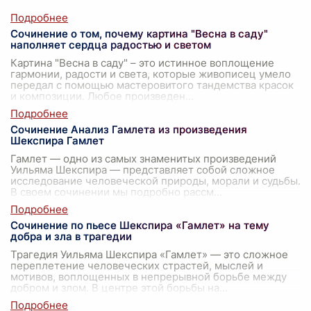
Сочинение о том, почему картина "Весна в саду"
наполняет сердца радостью и светом
Картина "Весна в саду" – это истинное воплощение
гармонии, радости и света, которые живописец умело
передал с помощью мастеровитого тандемства красок
и композиции. Любое произведен
...
Сочинение Анализ Гамлета из произведения
Шекспира Гамлет
Гамлет — одно из самых знаменитых произведений
Уильяма Шекспира — представляет собой сложное
исследование человеческой природы, морали и судьбы.
В своем сочинении мы подробно рассм
...
Сочинение по пьесе Шекспира «Гамлет» на тему
добра и зла в трагедии
Трагедия Уильяма Шекспира «Гамлет» — это сложное
переплетение человеческих страстей, мыслей и
мотивов, воплощенных в непрерывной борьбе между
добром и злом. В центре этой борьбы на
...