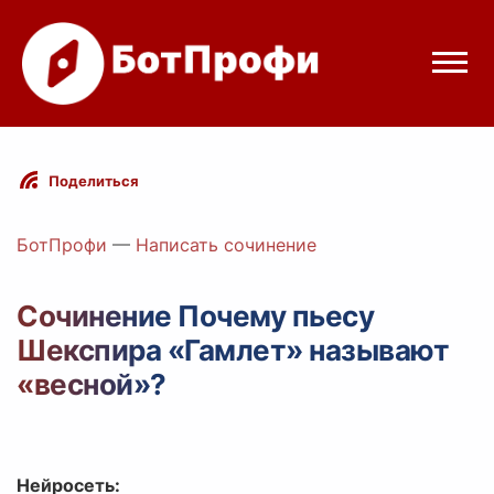
Режимы бота
Поделиться
Цены
БотПрофи
—
Написать сочинение
Вход
Сочинение Почему пьесу
Шекспира «Гамлет» называют
Telegram
Вход с Telegram
«весной»?
Нейросеть: