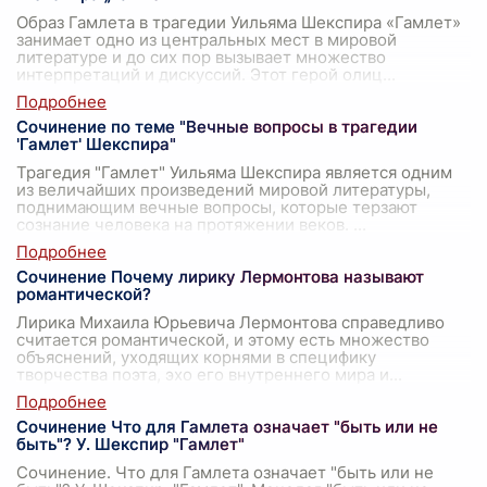
Образ Гамлета в трагедии Уильяма Шекспира «Гамлет»
занимает одно из центральных мест в мировой
литературе и до сих пор вызывает множество
интерпретаций и дискуссий. Этот герой олиц
...
Сочинение по теме "Вечные вопросы в трагедии
'Гамлет' Шекспира"
Трагедия "Гамлет" Уильяма Шекспира является одним
из величайших произведений мировой литературы,
поднимающим вечные вопросы, которые терзают
сознание человека на протяжении веков.
...
Сочинение Почему лирику Лермонтова называют
романтической?
Лирика Михаила Юрьевича Лермонтова справедливо
считается романтической, и этому есть множество
объяснений, уходящих корнями в специфику
творчества поэта, эхо его внутреннего мира и
...
Сочинение Что для Гамлета означает "быть или не
быть"? У. Шекспир "Гамлет"
Сочинение. Что для Гамлета означает "быть или не