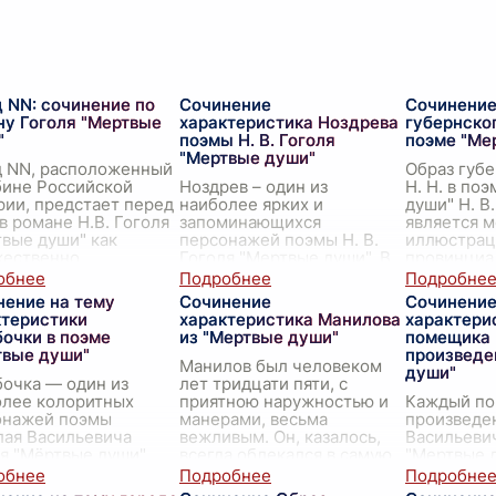
 NN: сочинение по
Сочинение
Сочинение
ну Гоголя "Мертвые
характеристика Ноздрева
губернског
"
поэмы Н. В. Гоголя
поэме "Ме
"Мертвые души"
д NN, расположенный
Образ губе
бине Российской
Ноздрев – один из
Н. Н. в по
ии, предстает перед
наиболее ярких и
души" Н. В
в романе Н.В. Гоголя
запоминающихся
является 
вые души" как
персонажей поэмы Н. В.
иллюстрац
жественно
Гоголя "Мертвые души". В
провинциа
сленная модель
его образе собрано
первой пол
тва, где автор
множество черт,
Писатель н
нение на тему
Сочинение
Сочинени
ывает в
...
характерных для
рефлекс
...
ктеристики
характеристика Манилова
характери
представителей
очки в поэме
из "Мертвые души"
помещика 
дворянства того
...
твые души"
произведе
Манилов был человеком
души"
очка — один из
лет тридцати пяти, с
олее колоритных
приятною наружностью и
Каждый по
онажей поэмы
манерами, весьма
произведе
лая Васильевича
вежливым. Он, казалось,
Васильеви
я "Мёртвые души".
всегда облекался в самую
"Мертвые 
вые читатель
деликатную и мягкую
представл
чается с ней, когда
форму. Черты его лица,
уникальный