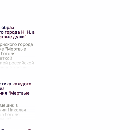
 образ
о города Н. Н. в
ртвые души"
рнского города
эме "Мертвые
. Гоголя
меткой
ией российской
льной жизни
овины XIX века.
е просто
е
стика каждого
из
ния "Мертвые
мещик в
нии Николая
ча Гоголя
души"
яет собой
 характер,