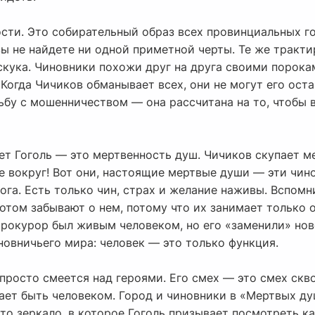
сти. Это собирательный образ всех провинциальных г
ы не найдете ни одной приметной черты. Те же тракти
 скука. Чиновники похожи друг на друга своими порока
 Когда Чичиков обманывает всех, они не могут его оста
ьбу с мошенничеством — она рассчитана на то, чтобы 
ет Гоголь — это мертвенность душ. Чичиков скупает м
е вокруг! Вот они, настоящие мертвые души — эти чин
Бога. Есть только чин, страх и желание наживы. Вспомн
потом забывают о нем, потому что их занимает только о
Прокурор был живым человеком, но его «заменили» нов
иновничьего мира: человек — это только функция.
 просто смеется над героями. Его смех — это смех скво
тает быть человеком. Город и чиновники в «Мертвых д
о зеркало, в которое Гоголь призывает посмотреть ка