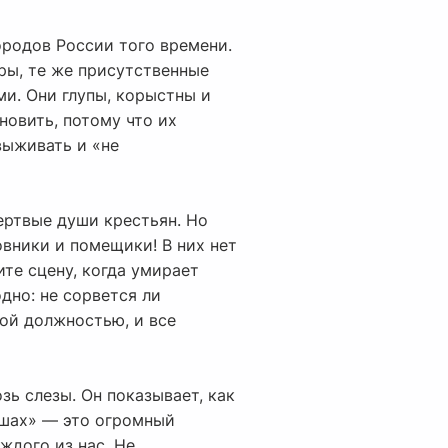
ородов России того времени.
ры, те же присутственные
ми. Они глупы, корыстны и
новить, потому что их
выживать и «не
ертвые души крестьян. Но
овники и помещики! В них нет
ите сцену, когда умирает
дно: не сорвется ли
ой должностью, и все
зь слезы. Он показывает, как
ушах» — это огромный
ждого из нас. Не