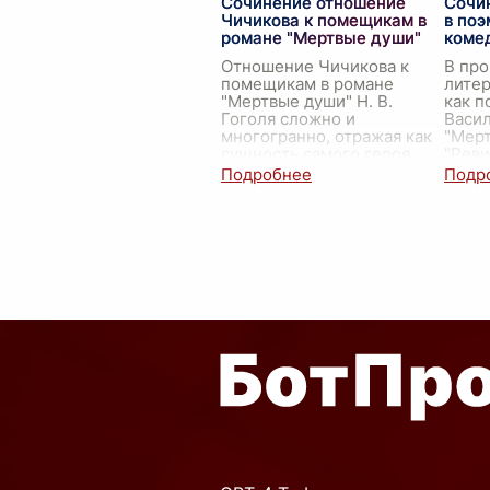
Сочинение отношение
Сочи
главн
Чичикова к помещикам в
в поэ
произ
романе "Мертвые души"
коме
Иван
.
Отношение Чичикова к
В про
помещикам в романе
литер
"Мертвые души" Н. В.
как п
Гоголя сложно и
Васил
многогранно, отражая как
"Мерт
сущность самого героя,
"Реви
так и социальную
играе
структуру окружающего
Город
его мира. Павел
...