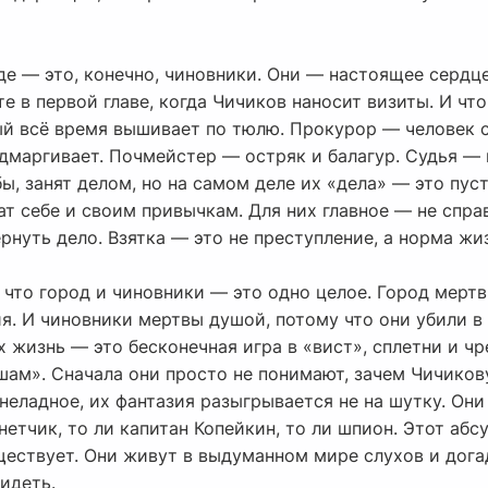
де — это, конечно, чиновники. Они — настоящее сердце
те в первой главе, когда Чичиков наносит визиты. И ч
ый всё время вышивает по тюлю. Прокурор — человек 
одмаргивает. Почмейстер — остряк и балагур. Судья —
бы, занят делом, но на самом деле их «дела» — это пус
ат себе и своим привычкам. Для них главное — не справ
рнуть дело. Взятка — это не преступление, а норма жиз
 что город и чиновники — это одно целое. Город мертв,
я. И чиновники мертвы душой, потому что они убили в
х жизнь — это бесконечная игра в «вист», сплетни и ч
шам». Сначала они просто не понимают, зачем Чичиков
неладное, их фантазия разыгрывается не на шутку. Он
тчик, то ли капитан Копейкин, то ли шпион. Этот абсу
ществует. Они живут в выдуманном мире слухов и дога
идеть.