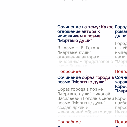
Сочинение на тему: Какое
Город
отношение автора к
рома
чиновникам в поэме
души
"Мёртвые души"
Горо
В поэме Н. В. Гоголя
в глу
"Мёртвые души"
импер
отношение автора к
нами 
чиновникам представлено
"Мерт
своеобразно и
худо
многогранно. Гоголь,
осмы
будучи мастером сатиры,
общес
Сочинение образ города в
Сочи
раскрывает через образы
показ
поэме "Мертвые души"
хара
своих персонажей в
...
Короб
Образ города в поэме
"Мер
"Мертвые души" Николай
Васильевич Гоголь в своей
Короб
поэме "Мертвые души"
наиб
создал яркий и
перс
живописный образ города,
Нико
который становится
Гогол
символом русской
Впер
провинциальн
...
встре