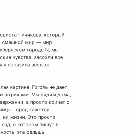
тюриста Чичикова, который
но смешной мир — мир
губернском городе N, мы
ские чувства, засохли все
ая поразила всех, от
ая картина. Гоголь не дает
ми штрихами. Мы видим дома,
держании, а просто кричат о
яиц». Город кажется
, ни жизни. Это просто
 сад, о котором пишут в
нность, эта фальшь