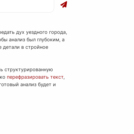
редать дух уездного города,
бы анализ был глубоким, а
е детали в стройное
ать структурированную
гко
перефразировать текст
,
готовый анализ будет и