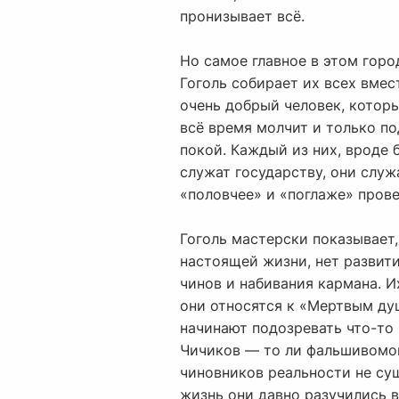
пронизывает всё.
Но самое главное в этом горо
Гоголь собирает их всех вмес
очень добрый человек, котор
всё время молчит и только п
покой. Каждый из них, вроде 
служат государству, они служ
«половчее» и «поглаже» прове
Гоголь мастерски показывает,
настоящей жизни, нет развити
чинов и набивания кармана. И
они относятся к «Мертвым ду
начинают подозревать что-то 
Чичиков — то ли фальшивомоне
чиновников реальности не су
жизнь они давно разучились в