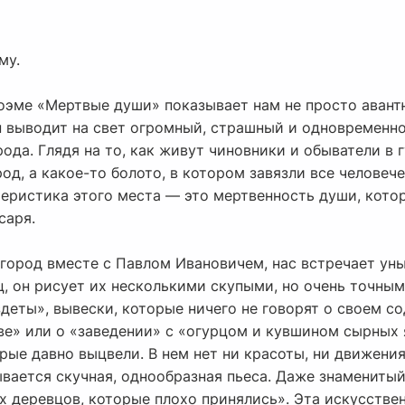
му.
поэме «Мертвые души» показывает нам не просто аван
н выводит на свет огромный, страшный и одновремен
ода. Глядя на то, как живут чиновники и обыватели в 
од, а какое-то болото, в котором завязли все человече
еристика этого места — это мертвенность души, котор
саря.
город вместе с Павлом Ивановичем, нас встречает уныл
ц, он рисует их несколькими скупыми, но очень точны
деты», вывески, которые ничего не говорят о своем со
е» или о «заведении» с «огурцом и кувшином сырных 
ые давно выцвели. В нем нет ни красоты, ни движения
вается скучная, однообразная пьеса. Даже знаменитый
их деревцов, которые плохо принялись». Эта искусстве